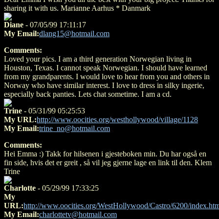
sharing it with us. Marianne Aarhus * Danmark
Diane
- 07/05/99 17:11:17
My Email:
dlang15@hotmail.com
Comments:
Loved your pics. I am a third generation Norwegian living in
Houston, Texas. I cannot speak Norwegian. I should have learned
from my grandparents. I would love to hear from you and others in
Norway who have similar interest. I love to dress in silky ingerie,
especially back panties. Lets chat sometime. I am a cd.
Trine
- 05/31/99 05:25:53
My URL:
http://www.oocities.org/westhollywood/village/1128
My Email:
trine_no@hotmail.com
Comments:
Hei Emma :) Takk for hilsenen i gjesteboken min. Du har også en
fin side, hvis det er greit , så vil jeg gjerne lage en link til den. Klem
Trine
Charlotte
- 05/29/99 17:33:25
My
URL:
http://www.oocities.org/WestHollywood/Castro/6200/index.ht
My Email:
charlottetv@hotmail.com