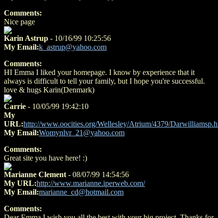
Comments:
Nice page
Karin Astrup
- 10/16/99 10:25:56
My Email:
k_astrup@yahoo.com
Comments:
HI Emma I liked your homepage. I know by experience that it
always is difficult to tell your family, but I hope you're successful.
love & hugs Karin(Denmark)
Carrie
- 10/05/99 19:42:10
My
URL:
http://www.oocities.org/Wellesley/Atrium/4379/Darwilliamsp.h
My Email:
Womynlvr_21@yahoo.com
Comments:
Great site you have here! :)
Marianne Clement
- 08/07/99 14:54:56
My URL:
http://www.marianne.iperweb.com/
My Email:
marianne_cd@hotmail.com
Comments:
Dear Emma I wish you all the best with your big project. Thanks for