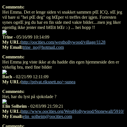
Comments:
Hei Emma. Det er lenge siden vi snakket sammen pŒ ICQ, sŒ jeg
vil bare si "hei pŒ deg" og hŒper vi treffes der igjen. Forresten
synes ogsŒ jeg du har en fin side med vakre bilder....men jeg liker
egentlig ikke jenter med blŒtt hŒr :-) ... hei hopp !!
Trine
- 05/16/99 10:14:09
My URL:
http://oocities.com/westhollywood/village/1128
My Email:
trine_no@hotmail.com
Comments:
Hei Emma jeg viste ikke at du hadde din egen hjemmeside den er
virkelig bra, med fine bilder
Bach
- 02/21/99 12:11:09
My URL:
http://privat.riksnett.no/~sunea
Comments:
Hei, har du lyst på sjokolade ?
Elin Solheim
- 02/03/99 21:59:21
My URL:
http://www.oocities.org/WestHollywood/Stonewall/5910/
My Email:
elin_solheim@oocities.com
Comments: