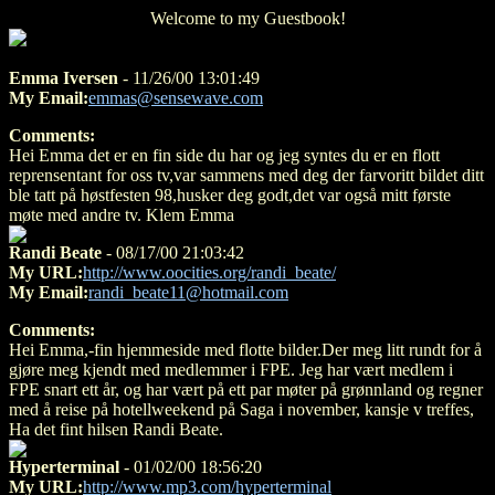
Welcome to my Guestbook!
Emma Iversen
- 11/26/00 13:01:49
My Email:
emmas@sensewave.com
Comments:
Hei Emma det er en fin side du har og jeg syntes du er en flott
reprensentant for oss tv,var sammens med deg der farvoritt bildet ditt
ble tatt på høstfesten 98,husker deg godt,det var også mitt første
møte med andre tv. Klem Emma
Randi Beate
- 08/17/00 21:03:42
My URL:
http://www.oocities.org/randi_beate/
My Email:
randi_beate11@hotmail.com
Comments:
Hei Emma,-fin hjemmeside med flotte bilder.Der meg litt rundt for å
gjøre meg kjendt med medlemmer i FPE. Jeg har vært medlem i
FPE snart ett år, og har vært på ett par møter på grønnland og regner
med å reise på hotellweekend på Saga i november, kansje v treffes,
Ha det fint hilsen Randi Beate.
Hyperterminal
- 01/02/00 18:56:20
My URL:
http://www.mp3.com/hyperterminal