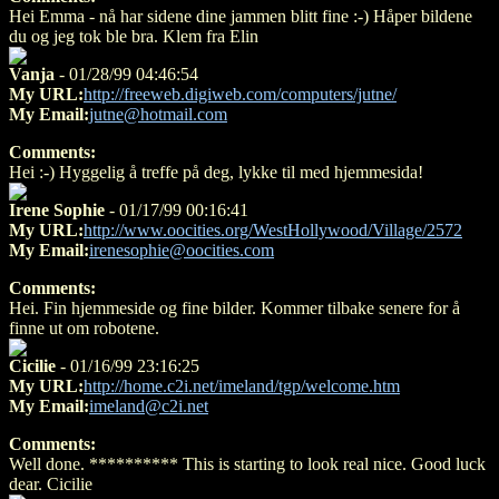
Hei Emma - nå har sidene dine jammen blitt fine :-) Håper bildene
du og jeg tok ble bra. Klem fra Elin
Vanja
- 01/28/99 04:46:54
My URL:
http://freeweb.digiweb.com/computers/jutne/
My Email:
jutne@hotmail.com
Comments:
Hei :-) Hyggelig å treffe på deg, lykke til med hjemmesida!
Irene Sophie
- 01/17/99 00:16:41
My URL:
http://www.oocities.org/WestHollywood/Village/2572
My Email:
irenesophie@oocities.com
Comments:
Hei. Fin hjemmeside og fine bilder. Kommer tilbake senere for å
finne ut om robotene.
Cicilie
- 01/16/99 23:16:25
My URL:
http://home.c2i.net/imeland/tgp/welcome.htm
My Email:
imeland@c2i.net
Comments:
Well done. ********** This is starting to look real nice. Good luck
dear. Cicilie