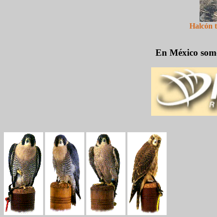
Halcón t
En México somos