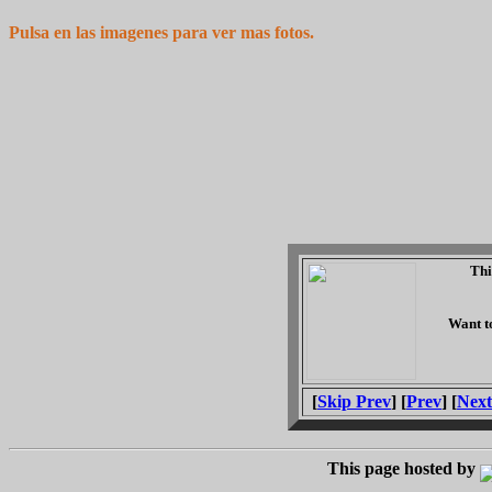
Pulsa en las imagenes para ver mas fotos.
Th
Want t
[
Skip Prev
] [
Prev
] [
Next
This page hosted by