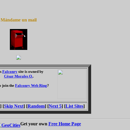
Mándame un mail
is
Falconry
site is owned by
César Morales O.
.
o join the
Falconry Web Ring
?
] [
Skip Next
] [
Random
] [
Next 5
] [
List Sites
]
Get your own
Free Home Page