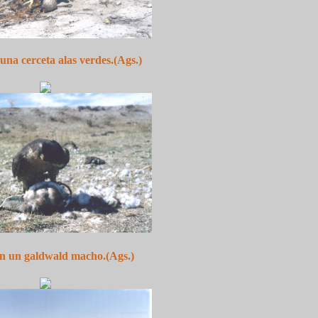
una cerceta alas verdes.(Ags.)
n un galdwald macho.(Ags.)