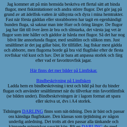
Jag kommer att på min hemsida beskriva ett flertal sätt att binda
flugor, mest fiskimitationer och andra större flugor. Det gör jag på
grund av att ädelfisk-vatten är sällsynta och dyra i mina hemtrakter.
Fast när första gäddan eller storabborren har tagit en egenhändigt
bunden fluga, så saknar man inte Harr och öring längre. De flugor
jag har fått till över åren är bra och slitstarka, det värsta jag vet är
flugor som inte håller och gäddor är hårda mot flugor. Så det har nog
blivit lite annorlunda flugor, med smältlim och silikon mm. Just
smältlimet är det jag gillar bäst, för tillfället. Jag fiskar mest gädda
och abborre, men flugorna borde gå bra vid flugfiske efter de flesta
rovfiskar vid kust och hav. Det är bara att anpassa storlek och färg
efter vad er favoritrovfisk jagar.
Här finns det mer bilder på Limfiskar.
Bindbeskrivning på Limfisken
Ladda hem en bindbeskrivning i text och bild på hur du binder
flugan och använder smältlimmet när du tillverkar min favoritlimfisk
(se bilden under). Bindbeskrivningen är i lagom format att spara
eller skriva ut, dvs i A4 storlek.
Tidningen
DARLING
finns som nät-tidning. Den är bäst och passar
oss känsliga flugfiskare. Den klassas som tjejtidning av någon
underlig anledning. Det trotts att den passar alla tänkande och
kännande människor oavsätt kön. Bli en
DARLING
du med.