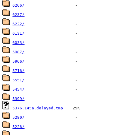
6266/
6237/
6222/
6131/
6033/
5987/
5966/
5716/
5551/
5454/
5399/
5376.145a.delayed.tmp
5280/
5226/