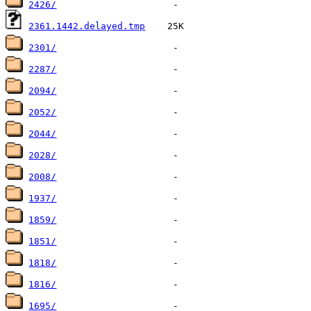
2426/
2361.1442.delayed.tmp
2301/
2287/
2094/
2052/
2044/
2028/
2008/
1937/
1859/
1851/
1818/
1816/
1695/