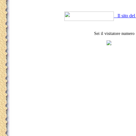
Il sito del 
Sei il visitatore numero