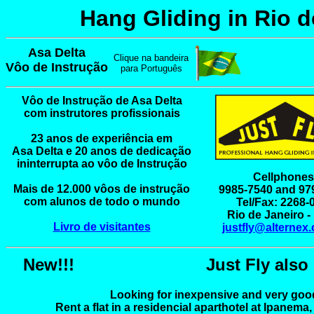
Hang Gliding in Rio d
Asa Delta

Clique na bandeira

Vôo de Instrução
para Português
Vôo de Instrução de Asa Delta

com instrutores profissionais

23 anos de experiência em

Asa Delta e 20 anos de dedicação

ininterrupta ao vôo de Instrução

Cellphones:
Mais de 12.000 vôos de instrução

9985-7540 and 979
com alunos de todo o mundo

Tel/Fax: 2268-0
Livro de visitantes
justfly@alternex
New!!!
Just Fly also 
Looking for inexpensive and very goo
 Rent a flat in a residencial aparthotel at Ipanem