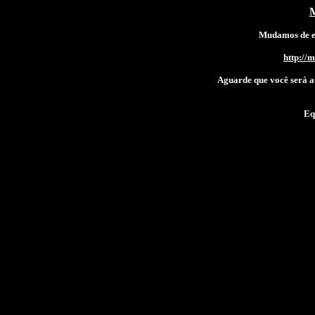
M
Mudamos de en
http://
Aguarde que você será a
Eq