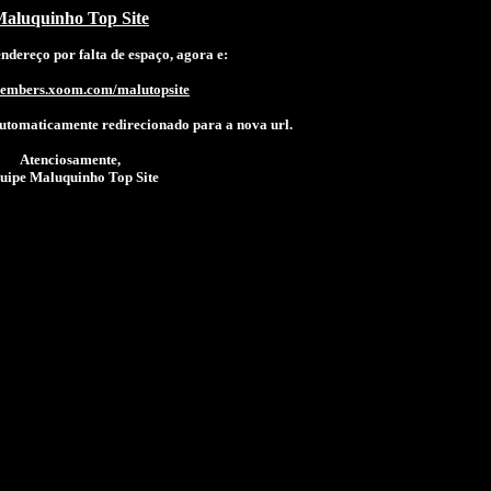
aluquinho Top Site
dereço por falta de espaço, agora e:
members.xoom.com/malutopsite
utomaticamente redirecionado para a nova url.
Atenciosamente,
uipe Maluquinho Top Site