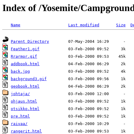
Index of /Yosemite/Campgroun
Name
Last modified
Size
D
Parent Directory
Feather1.gif
Rrarmor.gif
addbook.html
back.jpg
background3.gif
geobook.html
johtaja/
ohjaus.html
otsikko.html
pre.html
raivaa/
rangerit.html