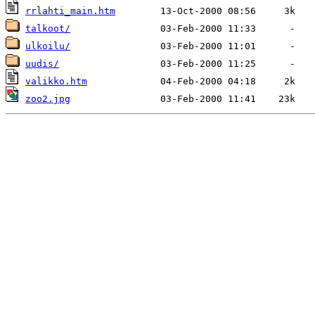
rrlahti_main.htm
talkoot/
ulkoilu/
uudis/
valikko.htm
zoo2.jpg