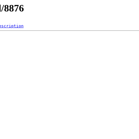
d/8876
escription