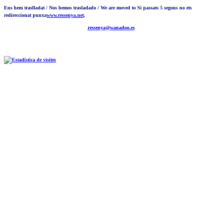
Ens hem traslladat / Nos hemos trasladado / We are moved to Si passats 5 segons no ets
redireccionat punxa
www.ressenya.net
.
ressenya@wanadoo.es