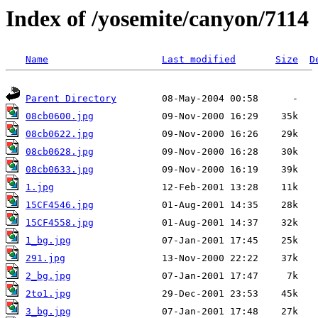
Index of /yosemite/canyon/7114
Name
Last modified
Size
D
Parent Directory
08cb0600.jpg
08cb0622.jpg
08cb0628.jpg
08cb0633.jpg
1.jpg
15CF4546.jpg
15CF4558.jpg
1_bg.jpg
291.jpg
2_bg.jpg
2to1.jpg
3_bg.jpg