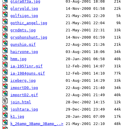
glora073a.jpg
glorygld.jpg
golfsign.jpg
gothic_angel.jpg
grndmts.jpg
gryphonshunt.jpg
gunship.gif
hairyone.jpg
hmm.jpg
ia-1957inr.gif
ia-1984guns.gif
iceberg.jpg
importD0.jpg
importD2.gif
join.html
joshtara.jpg
k1.jpg
k_26amp_3Bamp_3Bamp_..>