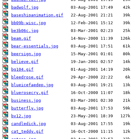
badwolf.jpg
baseshipanimation.gif
bb09b-wisc.jpg
be3b06c.jpg
beam.gif
bear-essentials.jpg
beersign.jpg
believe.gif
bg104.gif
bleedrose.gif
blueicefaedep.jpg
bluerosecry.gif
business.jpg
butterfly.jpg
bv12.jpg
candledick.jpg
cat_teddy.gif