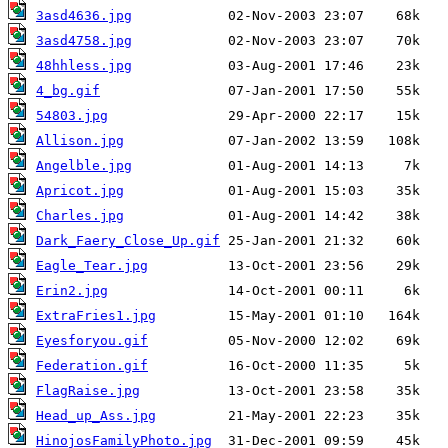
3asd4636.jpg
3asd4758.jpg
48hhless.jpg
4_bg.gif
54803.jpg
Allison.jpg
Angelble.jpg
Apricot.jpg
Charles.jpg
Dark_Faery_Close_Up.gif
Eagle_Tear.jpg
Erin2.jpg
ExtraFries1.jpg
Eyesforyou.gif
Federation.gif
FlagRaise.jpg
Head_up_Ass.jpg
HinojosFamilyPhoto.jpg