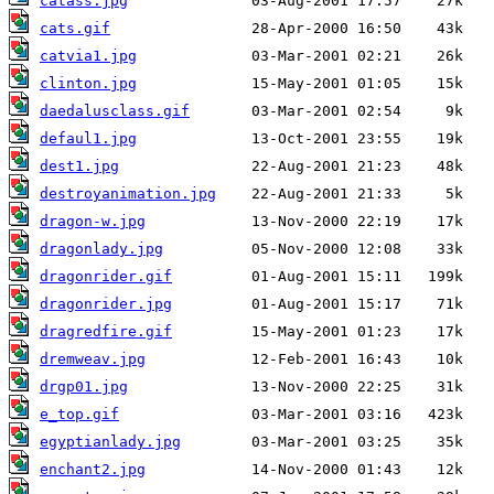
catass.jpg
cats.gif
catvia1.jpg
clinton.jpg
daedalusclass.gif
defaul1.jpg
dest1.jpg
destroyanimation.jpg
dragon-w.jpg
dragonlady.jpg
dragonrider.gif
dragonrider.jpg
dragredfire.gif
dremweav.jpg
drgp01.jpg
e_top.gif
egyptianlady.jpg
enchant2.jpg