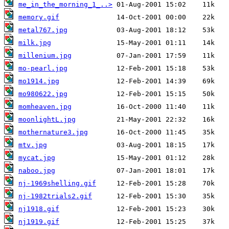
me_in_the_morning_1_..>
memory.gif
metal767.jpg
milk.jpg
millenium.jpg
mo-pearl.jpg
mo1914.jpg
mo980622.jpg
momheaven.jpg
moonlightL.jpg
mothernature3.jpg
mtv.jpg
mycat.jpg
naboo.jpg
nj-1969shelling.gif
nj-1982trials2.gif
nj1918.gif
nj1919.gif