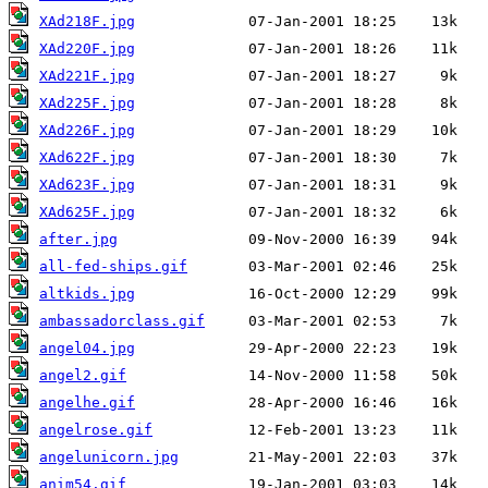
XAd218F.jpg
XAd220F.jpg
XAd221F.jpg
XAd225F.jpg
XAd226F.jpg
XAd622F.jpg
XAd623F.jpg
XAd625F.jpg
after.jpg
all-fed-ships.gif
altkids.jpg
ambassadorclass.gif
angel04.jpg
angel2.gif
angelhe.gif
angelrose.gif
angelunicorn.jpg
anim54.gif