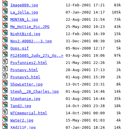
Image009.jpg
La_Jolla.jpg
MONTAN_1.jpg
Me_Hottie_Pic.JPG
NightBird.jpg
Nov2-40002---3.jpg
Oops.gif
P1245005_Judy_27s_Vo..>
Psyfunnies2.html
Psynavy.html
Psynavy5.html
ShowLetter.jpg
Steph__26_Charles.jpg
Stephanie.jpg
TandJ.jpg
WTCmemorial.html
Water2.jpg
XAd211F.jpg