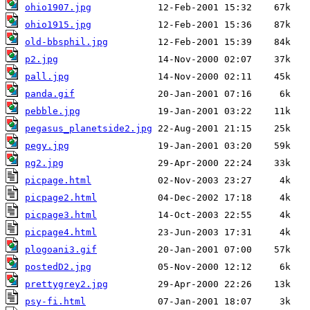
ohio1907.jpg
ohio1915.jpg
old-bbsphil.jpg
p2.jpg
pall.jpg
panda.gif
pebble.jpg
pegasus_planetside2.jpg
pegy.jpg
pg2.jpg
picpage.html
picpage2.html
picpage3.html
picpage4.html
plogoani3.gif
postedD2.jpg
prettygrey2.jpg
psy-fi.html