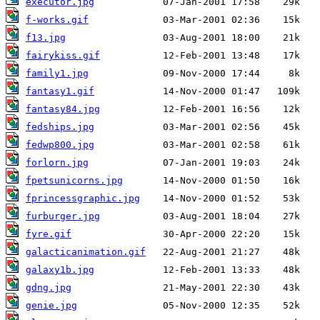
executor.jpg
f-works.gif
f13.jpg
fairykiss.gif
family1.jpg
fantasy1.gif
fantasy84.jpg
fedships.jpg
fedwp800.jpg
forlorn.jpg
fpetsunicorns.jpg
fprincessgraphic.jpg
furburger.jpg
fyre.gif
galacticanimation.gif
galaxy1b.jpg
gdng.jpg
genie.jpg