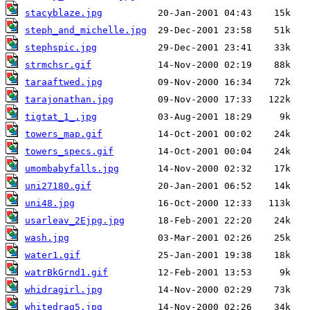
stacyblaze.jpg
steph_and_michelle.jpg
stephspic.jpg
strmchsr.gif
taraaftwed.jpg
tarajonathan.jpg
tigtat_1_.jpg
towers_map.gif
towers_specs.gif
umombabyfalls.jpg
uni27180.gif
uni48.jpg
usarleav_2Ejpg.jpg
wash.jpg
water1.gif
watrBkGrnd1.gif
whidragirl.jpg
whitedrag5.jpg