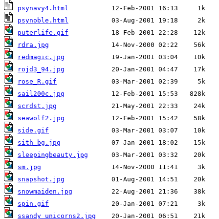
psynavy4.html
psynoble.html
puterlife.gif
rdra.jpg
redmagic.jpg
rojd3_94.jpg
rose_R.gif
sail200c.jpg
scrdst.jpg
seawolf2.jpg
side.gif
sith_bg.jpg
sleepingbeauty.jpg
sm.jpg
snapshot.jpg
snowmaiden.jpg
spin.gif
ssandy_unicorns2.jpg