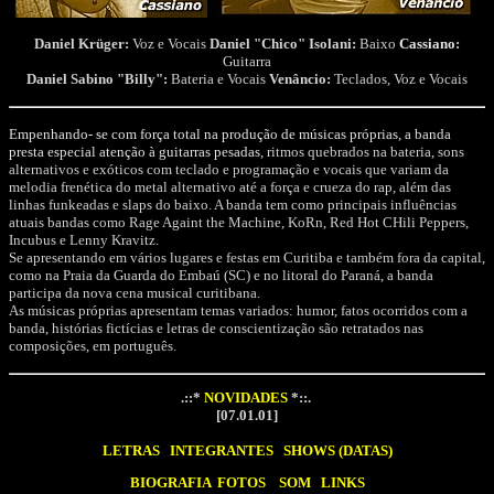
Daniel Krüger:
Voz e Vocais
Daniel "Chico" Isolani:
Baixo
Cassiano
:
Guitarra
Daniel Sabino "Billy":
Bateria e Vocais
Venâncio:
Teclados, Voz e Vocais
Empenhando- se com força total na produção de músicas próprias, a banda
presta especial atenção à guitarras pesadas
, ritmos quebrados na bateria, sons
alternativos e exóticos com teclado e programação e vocais que variam da
melodia frenética do metal alternativo até a força e crueza do rap, além das
linhas funkeadas e slaps do baixo. A banda tem como principais influências
atuais bandas como Rage Againt the Machine, KoRn, Red Hot CHili Peppers,
Incubus e Lenny Kravitz.
Se apresentando em vários lugares e festas em Curitiba e também fora da capital,
como na Praia da Guarda do Embaú (SC) e no litoral do Paraná, a banda
participa da nova cena musical curitibana.
As músicas próprias apresentam temas variados: humor, fatos ocorridos com a
banda, histórias fictícias e letras de conscientização são retratados nas
composições, em português.
.::*
NOVIDADES
 *::. 

[07.01.01]

LETRAS
INTEGRANTES
SHOWS (DATAS)
BIOGRAFIA
FOTOS
SOM
LINKS