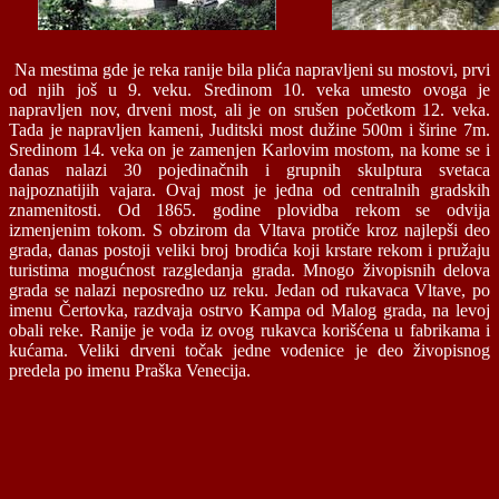
Na mestima gde je reka ranije bila plića napravljeni su mostovi, prvi
od njih još u 9. veku. Sredinom 10. veka umesto ovoga je
napravljen nov, drveni most, ali je on srušen početkom 12. veka.
Tada je napravljen kameni, Juditski most dužine 500m i širine 7m.
Sredinom 14. veka on je zamenjen Karlovim mostom, na kome se i
danas nalazi 30 pojedinačnih i grupnih skulptura svetaca
najpoznatijih vajara. Ovaj most je jedna od centralnih gradskih
znamenitosti. Od 1865. godine plovidba rekom se odvija
izmenjenim tokom. S obzirom da Vltava protiče kroz najlepši deo
grada, danas postoji veliki broj brodića koji krstare rekom i pružaju
turistima mogućnost razgledanja grada. Mnogo živopisnih delova
grada se nalazi neposredno uz reku. Jedan od rukavaca Vltave, po
imenu Čertovka, razdvaja ostrvo Kampa od Malog grada, na levoj
obali reke. Ranije je voda iz ovog rukavca korišćena u fabrikama i
kućama. Veliki drveni točak jedne vodenice je deo živopisnog
predela po imenu Praška Venecija.