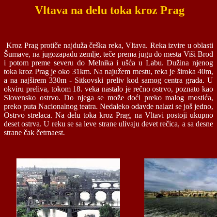
Vltava na delu toka kroz Prag
Kroz Prag protiče najduža češka reka, Vltava. Reka izvire u oblasti
Šumave, na jugozapadu zemlje, teče prema jugu do mesta Viši Brod
i potom preme severu do Melnika i ušća u Labu. Dužina njenog
toka kroz Prag je oko 31km. Na najužem mestu, reka je široka 40m,
a na najširem 330m - Sitkovski preliv kod samog centra grada. U
okviru preliva, tokom 18. veka nastalo je rečno ostrvo, poznato kao
Slovensko ostrvo. Do njega se može doći preko malog mostića,
preko puta Nacionalnog teatra. Nedaleko odavde nalazi se još jedno,
Ostrvo strelaca. Na delu toka kroz Prag, na Vltavi postoji ukupno
deset ostrva. U reku se sa leve strane ulivaju devet rečica, a sa desne
strane čak četrnaest.