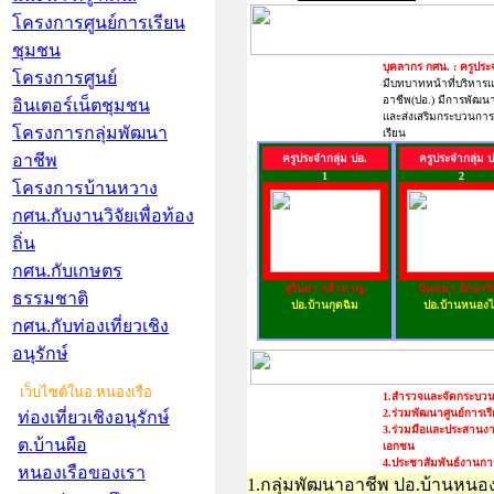
โครงการศูนย์การเรียน
ชุมชน
บุคลากร กศน. : ครูประจ
โครงการศูนย์
มีบทบาทหน้าที่บริหาร
อาชีพ(ปอ.) มีการพัฒนาอ
อินเตอร์เน็ตชุมชน
และส่งเสริมกระบวนการเร
โครงการกลุ่มพัฒนา
เรียน
อาชีพ
ครูประจำกลุ่ม ปอ.
ครูประจำกลุ่ม ป
1
2
โครงการบ้านหวาง
กศน.กับงานวิจัยเพื่อท้อง
ถิ่น
กศน.กับเกษตร
สุรินยา กล้าหาญ
นันทนา อักษรวิ
ธรรมชาติ
ปอ.บ้านกุดฉิม
ปอ.บ้านหนองไ
กศน.กับท่องเที่ยวเชิง
อนุรักษ์
เว็บไซต์ในอ.หนองเรือ
1.สำรวจและจัดกระบวนการ
2.ร่วมพัฒนาศูนย์การเ
ท่องเที่ยวเชิงอนุรักษ์
3.ร่วมมือและประสานงา
ต.บ้านผือ
เอกชน
4.ประชาสัมพันธ์งานก
หนองเรือของเรา
1.กลุ่มพัฒนาอาชีพ ปอ.บ้านหนอ