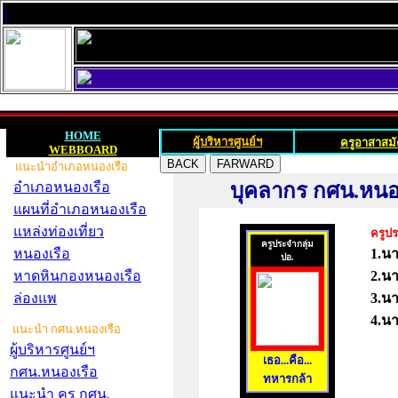
|
HOME
ครู
ผู้บริหารศูนย์ฯ
ครูอาสาสม
WEBBOARD
แนะนำอำเภอหนองเรือ
อำเภอหนองเรือ
บุคลากร กศน.หนองเ
แผนที่อำเภอหนองเรือ
แหล่งท่องเที่ยว
ครูปร
ครูประจำกลุ่ม
หนองเรือ
1.นา
ปอ.
หาดหินกองหนองเรือ
2.นา
ล่องแพ
3.นา
4.น
แนะนำ กศน.หนองเรือ
ผู้บริหารศูนย์ฯ
เธอ...คือ...
กศน.หนองเรือ
ทหารกล้า
แนะนำ ครู กศน.