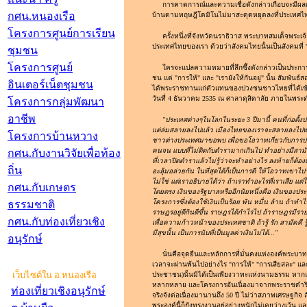
การคาดการณ์และความเชื่อดังกล่าวเกือบจะมีผลเป
กศน.หนองเรือ
บ้านตามทฤษฎีโดมิโนไม่มาสะดุดหยุดลงที่ประเทศไ
โครงการศูนย์การเรียน
ครั้งหนึ่งที่จังหวัดนราธิวาส พระบาทสมเด็จพระเจ้
ประเทศไทยของเรา ด้วยว่าสังคมไทยนั้นเป็นสังคมที่ "ใ
ชุมชน
โครงการศูนย์
ใครจะแปลความหมายที่ลึกซึ้งดังกล่าวเป็นประกา
ชน แต่ "การให้" และ "เรายังให้กันอยู่" นั้น สัมพัน
อินเตอร์เน็ตชุมชน
ได้พระราชทานแก่ตัวแทนของปวงชนชาวไทยที่ได้เข้
วันที่ 4 ธันวาคม 2535 ณ ศาลาดุสิดาลัย ภายในพร
โครงการกลุ่มพัฒนา
อาชีพ
"ประเทศต่างๆในโลกในระยะ 3 ปีมานี้ คนที่ก่อตั้
แต่ล่มสลายลงไปแล้ว เมืองไทยของเราจะสลายลงไปหรือ 
โครงการบ้านหวาง
ชาวต่างประเทศมาขอพบ เพื่อขอโอวาทเกี่ยวกับการ
คนจน แบบที่ไม่ติดกับตำรามากเกินไป ทำอย่างมีสามั
กศน.กับงานวิจัยเพื่อท้อง
ที่เวลาปิดตำราแล้วไม่รู้ว่าจะทำอย่างไร ลงท้ายก็ต้อ
ถิ่น
อะลุ้มอล่วยกัน ในที่สุดได้ก็เป็นการดี ให้โอวาทเขา
ไม่ใช่ แต่เราอธิบายได้ว่า ถ้าเราทำอะไรที่เราเสีย แต่
กศน.กับเกษตร
โดยตรง เงินของรัฐบาลหรืออีกนัยหนึ่งคือ เงินของประ
โครงการซึ่งต้องใช้เงินเป็นร้อย พัน หมื่น ล้าน ถ้า
ธรรมชาติ
ราษฎรอยู่ดีกินดีขึ้น ราษฎรได้กำไรไป ถ้าราษฎรมีราย
กศน.กับท่องเที่ยวเชิง
เพื่อความก้าวหน้าของประเทศชาติ ถ้ารู้ รัก สามัคคี ร
มีสุขนั้น เป็นการนับที่เป็นมูลค่าเงินไม่ได้..."
อนุรักษ์
นั่นคือจุดยืนและหลักการที่มั่นคงแห่งองค์พระบาท
เวลาจะผ่านพ้นไปอย่างไร "การให้" "การเสียสละ" และ
เว็บไซต์ใน อ.หนองเรือ
ประชาชน)นั้นมิได้เป็นเพียงวาทะแห่งนามธรรม หากแต
หลากหลาย และโครงการอันเนื่องมาจากพระราชดำริต
ท่องเที่ยวเชิงอนุรักษ์
จริงจังต่อเนื่องมานานถึง 50 ปี ไม่ว่าสภาพเศรษฐกิ
พระองค์นี้ก็ยังทรงงานอยู่อย่างหนักไม่เคยว่างเว้น แ