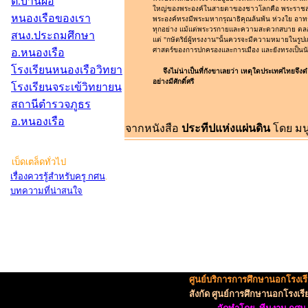
ต.บ้านผือ
ใหญ่ของพระองค์ในสายตาของชาวโลกคือ พระราชสมัญญ
หนองเรือของเรา
พระองค์ทรงมีพระมหากรุณาธิคุณล้นพ้น ห่วงใย อาท
ทุกอย่าง แม้แต่พระวรกายและความสะดวกสบาย ตลอ
สนง.ประถมศึกษา
แต่ "กษัตริย์ผู้ทรงงาน"นั้นควรจะมีความหมายในรูปแบบ
ศาสตร์ของการปกครองและการเมือง และยังทรงเป็นนัก
อ.หนองเรือ
โรงเรียนหนองเรือวิทยา
จึงไม่น่าเป็นที่กังขาเลยว่า เหตุใดประเทศไทยจึง
อย่างมีศักดิ์ศรี
โรงเรียนจระเข้วิทยายน
สถานีตำรวจภูธร
อ.หนองเรือ
จากหนังสือ
ประทีปแห่งแผ่นดิน
โดย มนู
เบ็ดเตล็ดทั่วไป
เรื่องควรรู้สำหรับครู กศน
.
บทความที่น่าสนใจ
ศูนย์บริการการศึกษานอกโรงเ
สังกัด ศูนย์การศึกษานอกโรงเ