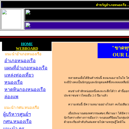
|
คำขวัญอำเภอหนองเรือ ...หน
HOME
"ขาดทุ
WEBBOARD
แนะนำอำเภอหนองเรือ
OUR L
อำเภอหนองเรือ
แผนที่อำเภอหนองเรือ
แหล่งท่องเที่ยว
หลายคนเมื่อได้ยินคำเช่นนี้ คงฉงนฉงายในใจ ใค
หนองเรือ
จะมีบ้างคงเป็นนักบุญและนักอุดมคติซึ่งจะหลงเหลือ
หาดหินกองหนองเรือ
คนช่างจำสักหน่อยหนึ่งคงจะระลึกได้ว่า คำนี้ออ
ประชาชนชาวไทยเมื่อ 2-3 ปีมาแล้ว
ล่องแพ
ความเช่นนี้ มีความหมายอย่างไรเล่า คงไม่เสียเวล
แนะนำ กศน.หนองเรือ
ผู้บริหารศูนย์ฯ
เมื่อประมาณสองทศวรรษเศษๆ ที่ผ่านมา ได้มีความ
นักวิเคราะห์ทางการเมืองว่า ระบอบเสรีนิยมในกลุ่มป
กศน.หนองเรือ
ด้วยจะเรียงลำดับกันล่มสลายไปตามทฤษฎีโดมิโน
แนะนำ ครู