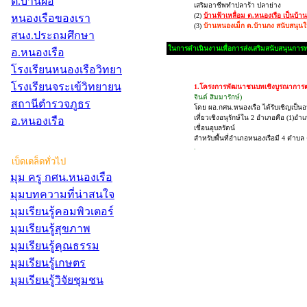
ต.บ้านผือ
เสริมอาชีพทำปลาร้า ปลาย่าง
(2)
บ้านฟ้าเหลื่อม ต.หนองเรือ เป็นบ้า
หนองเรือของเรา
(3)
บ้านหนองเม็ก ต.บ้านกง สนับสนุนให
สนง.ประถมศึกษา
ในการดำเนินงานเพื่อการส่งเสริมสนับสนุนการท่อง
อ.หนองเรือ
โรงเรียนหนองเรือวิทยา
โรงเรียนจระเข้วิทยายน
1.โครงการพัฒนาชนบทเชิงบูรณาการต
จินต์ สิมมารักษ์)
สถานีตำรวจภูธร
โดย ผอ.กศน.หนองเรือ ได้รับเชิญเป็นอน
เที่ยวเชิงอนุรักษ์ใน 2 อำเภอคือ (1)อำเ
อ.หนองเรือ
เขื่อนอุบลรัตน์
สำหรับพื้นที่อำเภอหนองเรือมี 4 ตำ
.
เบ็ดเตล็ดทั่วไป
มุม ครู กศน.หนองเรือ
มุมบทความที่น่าสนใจ
มุมเรียนรู้คอมพิวเตอร์
มุมเรียนรู้สุขภาพ
มุมเรียนรู้คุณธรรม
มุมเรียนรู้เกษตร
มุมเรียนรู้วิจัยชุมชน