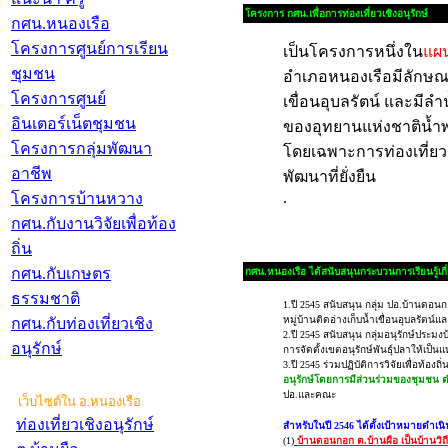
โครงการ กศน.เพื่อการท่องเที่ยวเชิงอนุรักษ์
กศน.หนองเรือ
โครงการศูนย์การเรียน
เป็นโครงการหนึ่งใน
แผ
ชุมชน
อำเภอหนองเรือมีลักษณะภู
โครงการศูนย์
เขื่อนอุบลรัตน์ และมีลำน
อินเตอร์เน็ตชุมชน
ของอุทยานแห่งชาติน้ำพ
โครงการกลุ่มพัฒนา
โดยเฉพาะการท่องเที่ยวเ
อาชีพ
พัฒนาที่ยั่งยืน
.
โครงการบ้านหวาง
กศน.กับงานวิจัยเพื่อท้อง
ถิ่น
กศน.กับเกษตร
กศน.หนองเรือ ได้สนับสนุนกระบวนการเรียนรู้เกี่ยว
ธรรมชาติ
1.ปี 2545 สนับสนุน กลุ่ม ปอ.บ้านดอนกอ
หมู่บ้านติดอ่างเก็บน้ำเขื่อนอุบลรัตน
กศน.กับท่องเที่ยวเชิง
2.ปี 2545 สนับสนุน กลุ่มอนุรักษ์ประมง
อนุรักษ์
การจัดตั้งเขตอนุรักษ์พันธุ์ปลาให้เป็น
3.ปี 2545 ร่วมปฏิบัติการวิจัยเพื่อท้องถิ่
อนุรักษ์โดยการมีส่วนร่วมของชุมชน 
ปอ.และคณะ
เว็บไซต์ใน อ.หนองเรือ
ท่องเที่ยวเชิงอนุรักษ์
สำหรับในปี 2546 ได้ตั้งเป้าหมายดำเนิ
(1)
บ้านดอนกอก ต.บ้านผือ เป็นบ้านวิถ