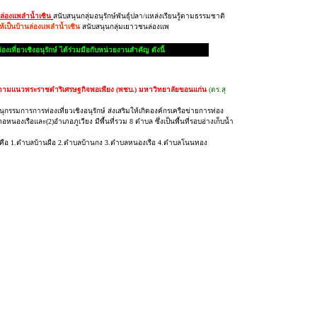
นล่องแพลำน้ำเซิน
สนับสนุนกลุ่มอนุรักษ์พันธุ์ปลา/แหล่งเรียนรู้ตามธรรมชาติ
้เป็นบ้านล่องแพลำน้ำเซิน
สนับสนุนกลุ่มเยาวชนล่องแพ
เที่ยวเชิงอนุรักษ์ ได้ร่วมมือกับหน่วยงานสำคัญ ดังนี้
ามแนวพระราชดำริเศรษฐกิจพอเพียง (พชบ.) มหาวิทยาลัยขอนแก่น
(ดร.สุ
ุกรรมการการท่องเที่ยวเชิงอนุรักษ์ ส่งเสริมให้เกิดองค์กรเครือข่ายการท่อง
ภอหนองเรือและ(2)อำเภอภูเวียง มีพื้นที่รวม 8 ตำบล ซึ่งเป็นพื้นที่รอบอ่างเก็บน้ำ
บล คือ 1.ตำบลบ้านผือ 2.ตำบลบ้านกง 3.ตำบลหนองเรือ 4.ตำบลโนนทอง