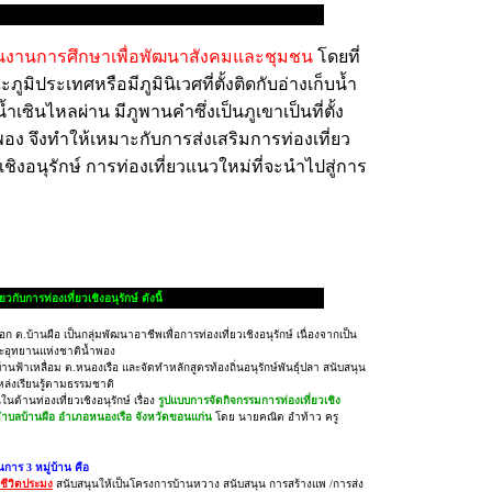
นงานการศึกษาเพื่อพัฒนาสังคมและชุมชน
โดยที่
มิประเทศหรือมีภูมินิเวศที่ตั้งติดกับอ่างเก็บน้ำ
้ำเซินไหลผ่าน มีภูพานคำซึ่งเป็นภูเขาเป็นที่ตั้ง
อง จึงทำให้เหมาะกับการส่งเสริมการท่องเที่ยว
ชิงอนุรักษ์ การท่องเที่ยวแนวใหม่ที่จะนำไปสู่การ
กับการท่องเที่ยวเชิงอนุรักษ์ ดังนี้
ก ต.บ้านผือ เป็นกลุ่มพัฒนาอาชีพเพื่อการท่องเที่ยวเชิงอนุรักษ์ เนื่องจากเป็น
์และอุทยานแห่งชาติน้ำพอง
บ้านฟ้าเหลื่อม ต.หนองเรือ และจัดทำหลักสูตรท้องถิ่นอนุรักษ์พันธุ์ปลา สนับสนุน
แหล่งเรียนรู้ตามธรรมชาติ
นในด้านท่องเที่ยวเชิงอนุรักษ์ เรื่อง
รูปแบบการจัดกิจกรรมการท่องเที่ยวเชิง
ตำบลบ้านผือ อำเภอหนองเรือ จังหวัดขอนแก่น
โดย นายคณิต อำท้าว ครู
นการ 3 หมู่บ้าน คือ
ีชีวิตประมง
สนับสนุนให้เป็นโครงการบ้านหวาง สนับสนุน การสร้างแพ /การส่ง