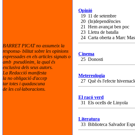
Opinió
19 11 de setembre
20 (In)dependències
21 Hem avançat ben poc
23 Lletra de batalla
24 Carta oberta a Marc Mas
BARRET PICAT no assumeix la
responsa- bilitat sobre les opinions
Cinema
expressades en els articles signats o
25 Donosti
amb pseudònim, la qual és
exclusiva dels seus autors.
La Redacció manifesta
Metereologia
la no obligació d'accep
27 Què és l'efecte hivernacl
tar totes i quadascuna
de les col·laboracions.
El racó verd
31 Els ocells de Linyola
Literatura
33 Biblioteca Salvador Espr