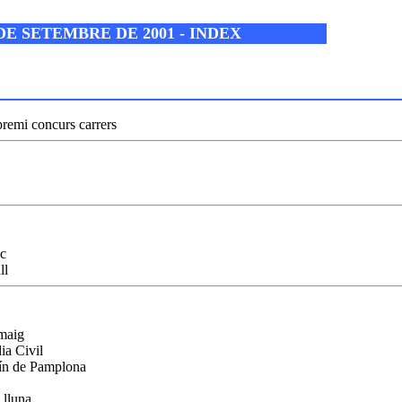
DE SETEMBRE DE 2001 - INDEX
emi concurs carrers
oc
ll
maig
a Civil
ín de Pamplona
 lluna