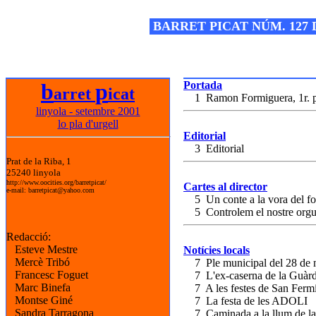
Josep M. Folguera Bonjorn
BARRET PICAT NÚM. 127 
b
p
Portada
arret
icat
1 Ramon Formiguera, 1r. pr
linyola - setembre 2001
lo pla d'urgell
Editorial
3 Editorial
Prat de la Riba, 1
25240 linyola
http://www.oocities.org/barretpicat/
Cartes al director
e-mail: barretpicat@yahoo.com
5 Un conte a la vora del f
5 Controlem el nostre orgu
Redacció:
Esteve Mestre
Notícies locals
Mercè Tribó
7 Ple municipal del 28 de 
Francesc Foguet
7 L'ex-caserna de la Guàrdi
Marc Binefa
7 A les festes de San Ferm
Montse Giné
7 La festa de les ADOLI
Sandra Tarragona
7 Caminada a la llum de la