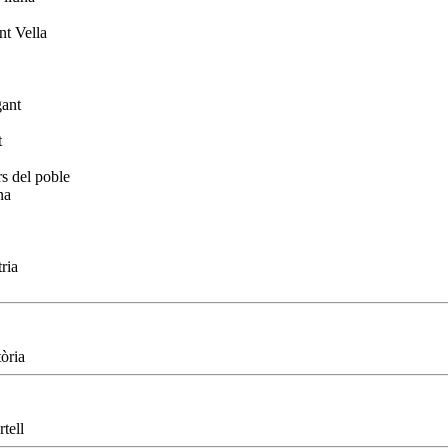
t Vella
gant
t
s del poble
na
ria
tòria
tell