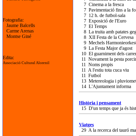
7 Cinema a la fresca
7 Pavimentació fins a la fon
7 12 h. de futbol-sala
Fotografia:
7 Exposició de l'Euro
Jaume Balcells
7 El Temps
Carme Arenas
8 La truita amb patates ge
Montse Giné
8 XII Festa de la Cervesa
9 Mechels Harmonieorkes
9 La Festa Major d'agost
10 El guarniment dels carrer
Edita:
11 Novament la pesta porci
Associació Cultural Alorenil
11 Noms propis
11 A l'estiu tota cuca viu
11 Futbol
13 Metereologia i pluviomet
14 L'Ajuntament informa
Història i pensament
15 D'un temps que ja és his
Viatges
29 A la recerca del tauró mar