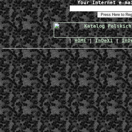
Your Internet e-ma
|
HOME
|
InDeX1
|
InD