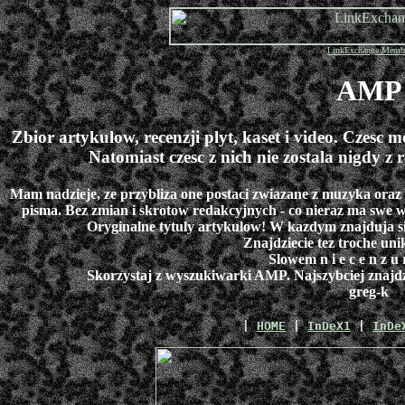
LinkExchange Memb
AMP
Zbior artykulow, recenzji plyt, kaset i video. Czes
Natomiast czesc z nich nie zostala nigdy
Mam nadzieje, ze przybliza one postaci zwiazane z muzyka oraz
pisma. Bez zmian i skrotow redakcyjnych - co nieraz ma swe wa
Oryginalne tytuly artykulow! W kazdym znajduja si
Znajdziecie tez troche un
Slowem n i e c e n z u 
Skorzystaj z wyszukiwarki AMP. Najszybciej znaj
greg-k
|
HOME
|
InDeX1
|
InDe