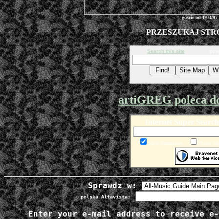
goscie od 1/03/97
PRZESZUKAJ STR
Search this site
powere
artiGREG poleca 
Internet Super Search
Show Summaries
Phrase Sea
Sprawdz w:
polska Altavista:
Enter your e-mail address to receive e-