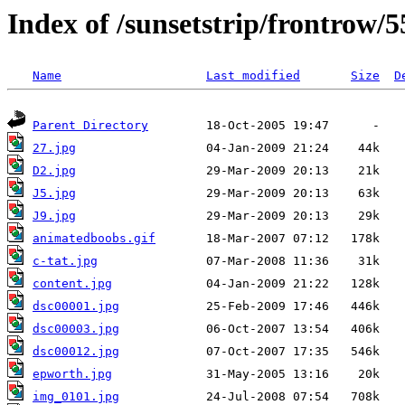
Index of /sunsetstrip/frontrow/
Name
Last modified
Size
D
Parent Directory
27.jpg
D2.jpg
J5.jpg
J9.jpg
animatedboobs.gif
c-tat.jpg
content.jpg
dsc00001.jpg
dsc00003.jpg
dsc00012.jpg
epworth.jpg
img_0101.jpg