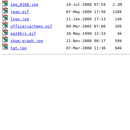
img_0108.jpg
jean.gif
logo.jpg
officercartmen.gif
op24hrs.gif
shoe-graph.jpg
tat.jpg