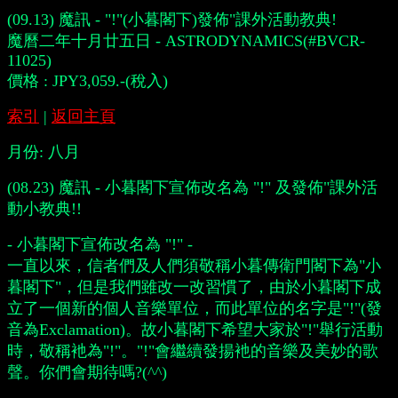
(09.13) 魔訊 - "!"(小暮閣下)發佈"課外活動教典!
魔曆二年十月廿五日 - ASTRODYNAMICS(#BVCR-
11025)
價格 : JPY3,059.-(稅入)
索引
|
返回主頁
月份:
八月
(08.23) 魔訊 - 小暮閣下宣佈改名為 "!" 及發佈"課外活
動小教典!!
- 小暮閣下宣佈改名為 "!" -
一直以來，信者們及人們須敬稱小暮傳衛門閣下為"小
暮閣下"，但是我們雖改一改習慣了，由於小暮閣下成
立了一個新的個人音樂單位，而此單位的名字是"!"(發
音為Exclamation)。故小暮閣下希望大家於"!"舉行活動
時，敬稱衪為"!"。"!"會繼續發揚衪的音樂及美妙的歌
聲。你們會期待嗎?(^^)