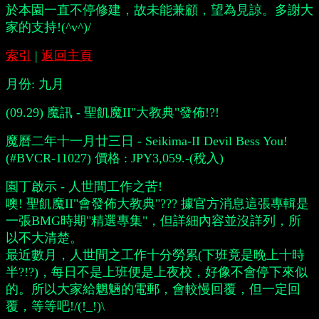
於本園一直不停修建，故未能兼顧，望為見諒。多謝大
家的支持!(^v^)/
索引
|
返回主頁
月份:
九月
(09.29) 魔訊 - 聖飢魔II"大教典"發佈!?!
魔曆二年十一月廿三日 - Seikima-II Devil Bess You!
(#BVCR-11027) 價格 : JPY3,059.-(稅入)
園丁啟示 - 人世間工作之苦!
噢! 聖飢魔II"會發佈大教典"??? 據官方消息這張專輯是
一張BMG時期"精選專集"，但詳細內容並沒詳列，所
以不大清楚。
最近數月，人世間之工作十分勞累(下班竟是晚上十時
半?!?)，每日不是上班便是上夜校，好像不會停下來似
的。所以大家給魍魎的電郵，會較慢回覆，但一定回
覆，等等吧!/(!_!)\