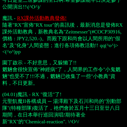
今日是篁三世參謀的生日啊!希望參謀能早日決定參予
公開演出!!\(^O^)/
魔訊 -
RX課外活動教典發佈!
隨著"RX"宣佈"RX tour"的喜訊後，最新消息是發佈RX
課外活動教典，新教典名為"Zeitmesser"(#COCP30916,
價格 : JPY2,520.-)。而殿下跟和尚會以人間所用的"假
名"及"化身"人間姿態；進行各項佈教活動!! qq(^o^)>
<(^o^)pp
園丁啟示 - 不好意思，又躲懶了!!
魍魎會很快宣佈"神經病"了，人間界的工作令"小鬼魍
魎"也受不了!!!不過，魍魎已收集了一些"小教典"資
料，不日更新。
(04.01)魔訊 - RX "復活"了!
元聖飢魔II各構成員 ─ 湯澤殿下及石川和尚的"別動部
隊"(特種部隊)復活了，衪們會於五月十三日至廿八日
期間，在日本舉行巡回演唱!期待著全
新"RX"的"Chemical-reaction". \^O^/