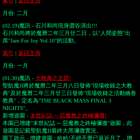
索引
|
返回主頁
月份:
二月
(02.19)魔訊 - 石川和尚現身澀谷演出!!!
石川和尚將於魔曆二年三月廿二日，以"人間姿態"出
席"Jam For Joy Vol.10"的活動。
索引
|
返回主頁
月份:
一月
(01.30)魔訊 -
大教典之主題!
聖飢魔II將於魔曆二年三月八日發佈"現場收錄之大教
典"及於魔曆二年三月廿三日發佈"現場收錄之活動繪卷
教典"，定名為"THE BLACK MASS FINAL 3
NIGHTS"。
新增遊園 -
末世紀誌 ─ 惡魔教之終極彌撒!
本園已增建"末世紀誌 ─ 惡魔教之終極彌撒"遊園，此
遊園是記載聖飢魔II最終大黑彌撒實況。
園丁啟示 - 增建遊園 : 哈哈!不經不覺已返近月了，增