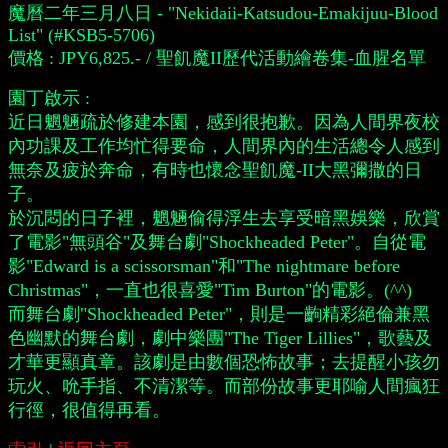
魔曆二年三月八日 - "Nekidaii-Katsudou-Emakijuu-Blood
List" (#KSB5-5706)
價格 : JPY6,825.- / 聖飢魔II歷代活動繪卷集-血腥名單
園丁啟示 :
近日魍魎疏於修建本園，感到很抱歉。因為人間界夜校
內功課及工作均忙得要命，人間界內的生活總令人感到
無奈及疲於奔命，有時也懷念聖飢魔-II大黑彌撒的日
子。
於沉悶的日子裡，魍魎偷得浮生去享受暗黑娛樂，欣賞
了電影"無頭谷"及舞台劇"Shockheaded Peter"。自從電
影"Edward is a scissorsman"和"The nightmare before
Christmas"，一直也很喜愛"Tim Burton"的電影。(^^)
而舞台劇"Shockheaded Peter"，則是一齣精彩絕倫兼黑
色幽默的舞台劇，劇中樂團"The Tiger Lillies"，歌藝及
才華更顯真章。該劇是由數個恐怖故事；去提醒小孩勿
玩火、吮手指、不清潔等。而部份故事更耶喻人間瘋狂
行徑，很值得再看。