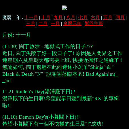
魔曆二年
:
十一月
|
十月
|
九月
|
八月
|
七月
|
六月
|
五月
|
四月
|
三月
|
二月
|
一月
|
魔曆元年
|
返回主頁
月份:
十一月
(11.30) 園丁啟示 - 地獄式工作的日子???
近日, 園丁失蹤了好一段日子了! 原因是人間界之工作
連星期六及星期天都需要上班, 快接近瘋狂之邊緣了!!
無論如何, 園丁魍魎在此向迷途小羔羊"Shinja" & "
Black & Death "N" "說謝謝蒞臨本園! Bad Again!m(_
_)m
11.21 Raiden's Day(湯澤殿下日) !
湯澤殿下的生日啊!希望能早日聽到最新"RX"的專輯
啦!!
(11.10) Demon Day's(小暮閣下日)!!
希望小暮閣下有一個不快樂的生日及"!"成功!