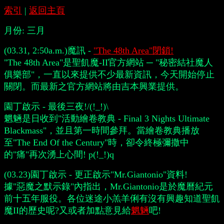
索引
|
返回主頁
月份:
三月
(03.31, 2:50a.m.)魔訊 -
"The 48th Area"閉鎖!
"The 48th Area"是聖飢魔-II官方網站 ─ "秘密結社魔人
俱樂部"，一直以來提供不少最新資訊，今天開始停止
關閉。而最新之官方網站將由吉本興業提供。
園丁啟示 - 最後三夜!/(!_!)\
魍魎是日收到"活動繪卷教典 - Final 3 Nights Ultimate
Blackmass"，並且第一時間參拜。當繪卷教典播放
至"The End Of the Century"時，卻令終極彌撒中
的"痛"再次湧上心間! p(!_!)q
(03.23)園丁啟示 - 更正啟示"Mr.Giantonio"資料!
據"惡魔之默示錄"內指出，Mr.Giantonio是於魔曆紀元
前十五年服役。各位迷途小羔羊俐有沒有興趣知道聖飢
魔II的歷史呢?又或者加點意見給
魍魎
吧!