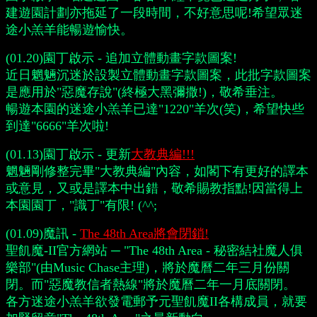
建遊園計劃亦拖延了一段時間，不好意思呢!希望眾迷
途小羔羊能暢遊愉快。
(01.20)園丁啟示 - 追加立體動畫字款圖案!
近日魍魎沉迷於設製立體動畫字款圖案，此批字款圖案
是應用於"惡魔存說"(終極大黑彌撒!)，敬希垂注。
暢遊本園的迷途小羔羊已達"1220"羊次(笑)，希望快些
到達"6666"羊次啦!
(01.13)園丁啟示 - 更新
大教典編!!!
魍魎剛修整完畢"大教典編"內容，如閣下有更好的譯本
或意見，又或是譯本中出錯，敬希賜教指點!因當得上
本園園丁，"識丁"有限! (^^;
(01.09)魔訊 -
The 48th Area將會閉鎖!
聖飢魔-II官方網站 ─ "The 48th Area - 秘密結社魔人俱
樂部"(由Music Chase主理)，將於魔曆二年三月份關
閉。而"惡魔教信者熱線"將於魔曆二年一月底關閉。
各方迷途小羔羊欲發電郵予元聖飢魔II各構成員，就要