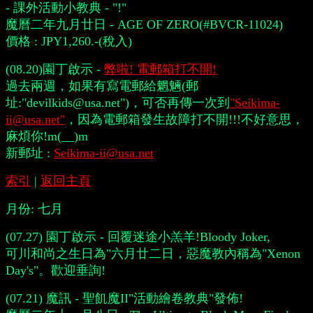
- 課外活動小教典 - "!"
魔曆二年九月廿日 - AGE OF ZERO(#BVCR-11024)
價格 : JPY1,260.-(稅入)
(08.20)園丁啟示 -
弊啦! 電郵箱打不開!
過去兩週，如果有寫電郵給魍魎(郵
址:"devilkids@usa.net")，可否再傳一次到
"Seikima-
ii@usa.net"
，因為電郵箱發生故障打不開!!!不好意思，
麻煩你!m(__)m
新郵址 :
Seikima-ii@usa.net
索引
|
返回主頁
月份:
七月
(07.27) 園丁啟示 - 回覆迷途小羔羊!Bloody Joker,
可川和尚之生日為"六月廿二日，惡魔教內稱為"Xenon
Day's"。歡迎垂詢!
(07.21) 魔訊 - 聖飢魔II"活動繪卷教典"發佈!