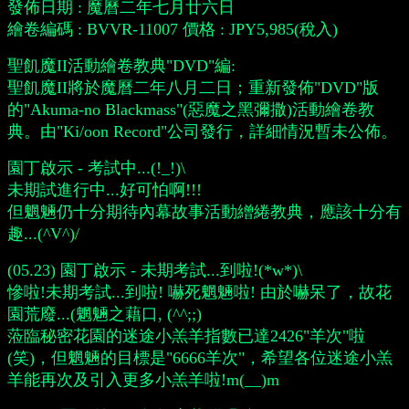
發佈日期 : 魔曆二年七月廿六日
繪卷編碼 : BVVR-11007 價格 : JPY5,985(稅入)
聖飢魔II活動繪卷教典"DVD"編:
聖飢魔II將於魔曆二年八月二日；重新發佈"DVD"版
的"Akuma-no Blackmass"(惡魔之黑彌撒)活動繪卷教
典。由"Ki/oon Record"公司發行，詳細情況暫未公佈。
園丁啟示 - 考試中...(!_!)\
未期試進行中...好可怕啊!!!
但魍魎仍十分期待內幕故事活動繒綣教典，應該十分有
趣...(^V^)/
(05.23) 園丁啟示 - 未期考試...到啦!(*w*)\
慘啦!未期考試...到啦! 嚇死魍魎啦! 由於嚇呆了，故花
園荒廢...(魍魎之藉口, (^^;;)
蒞臨秘密花園的迷途小羔羊指數已達2426"羊次"啦
(笑)，但魍魎的目標是"6666羊次"，希望各位迷途小羔
羊能再次及引入更多小羔羊啦!m(__)m