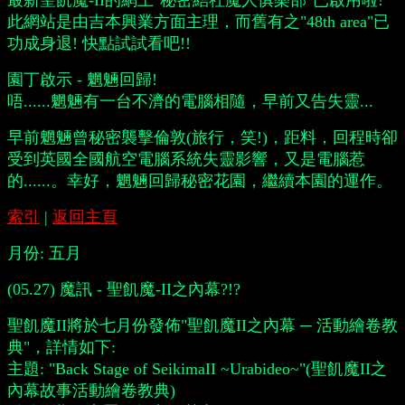
最新聖飢魔-II的網上"秘密結社魔人俱樂部"已啟用啦!
此網站是由吉本興業方面主理，而舊有之"48th area"已
功成身退! 快點試試看吧!!
園丁啟示 - 魍魎回歸!
唔......魍魎有一台不濟的電腦相隨，早前又告失靈...
早前魍魎曾秘密襲擊倫敦(旅行，笑!)，距料，回程時卻
受到英國全國航空電腦系統失靈影響，又是電腦惹
的......。幸好，魍魎回歸秘密花園，繼續本園的運作。
索引
|
返回主頁
月份:
五月
(05.27) 魔訊 - 聖飢魔-II之內幕?!?
聖飢魔II將於七月份發佈"聖飢魔II之內幕 ─ 活動繪卷教
典"，詳情如下:
主題: "Back Stage of SeikimaII ~Urabideo~"(聖飢魔II之
內幕故事活動繪卷教典)