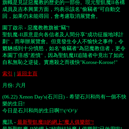
旗幟是見証惡魔教的歷史的一部份。現元聖飢魔II各構
成員及吉本興業方面，均表示該名"偷竊者"可自動交
回，如果仍未能尋回，會考慮取消展覽會。
園丁啟示 - 惡魔教教旗被"竊"!
聖飢魔-II原意是向各信者及人間分享"成功征服地球計
劃"，而舉辦展覽會。但竟發生令人不愉快之事件，令
魍魎感到十分憤怒，如名"偷竊者"為惡魔教信者，更令
本園丁倍感"差憤"，因為聖飢魔II追隨者中竟出了如此
自私無恥之逆徒。實應殺之而後快"Korose-Korose!"
索引
|
返回主頁
月份:
六月
(06.22) Xenon Day's(石川日) - 希望石川和尚有一個不快
樂的生日!
今日是石川和尚的生日啊!!\(^O^)/
魔訊 -
最新聖飢魔II的網上"魔人俱樂部"!