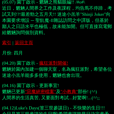
(05.07) 園丁啟示 - 魍魎之熊貓眼編!! /#o#\
近日，魍魎人間界之工作及夜課程，均告馬不停蹄，考
試又到!?!最差勁之五月天!! 迷途小羔羊"Shinji Joker"向
本園要求增設 ─ 聖飢魔-II雜誌訪問之中譯版，但基於
鄙人之日語水平也極低，故未能加開。但可直接寫電郵
給魍魎詢問個別資料。
索引
|
返回主頁
月份:
四月
(04.20) 園丁啟示 -
瘋狂派對開催!
魍魎於園內加建一個聊天室，名為瘋狂派對，希望各位
迷途小羔羊能多多使用，魍魎也會出現。
(04.16) 園丁啟示 - 更新事宜!
魍魎已更新
"惡魔絕密檔案"
及
"小教典"
部份! (^^)
人間界的生活真苦, 又要面對考試...好驚啊!...(^^;;
(04.12)Luke's Days(篁三世參謀日) - 不快樂的生日!!!