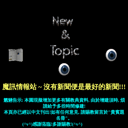
魔訊情報站 ~ 沒有新聞便是最好的新聞!!!
魍魎告示: 本園現擬增加更多有關教典資料, 由於增建須時, 煩
請給予多些時間修建!
本頁亦已經以中文刊出!如有任何意見, 請賜教留言於"貴賓題
名冊"。
(^v^)感謝蒞臨!多謝賜教!(^v^)