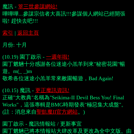
魔訊 -
篁三世參謀網站!
嘩嘩嘩...參謀宗信者大喜訊!!!參謀個人網站已經開張
啦! 趕快去吧!!!
索引
|
返回主頁
月份:
十月
(10.19) 園丁啟示 -
一週年啦!
園丁魍魎十分感謝各位迷途小羔羊到來"秘密花園"暢
遊。m(_ _)m
敬希各位迷途小羔羊常來敝園暢遊，Bad Again!
(10.15) 魔訊 -
更正魔訊資訊!
正確"大教典"名稱為"Seikima-II Devil Bess You! Final
Works"，這張專輯是BMG時期發表"極惡集大成盤"。
(註：消息來自
聖飢魔II官方網站
。)
園丁啟示 - 魔訊情報站 / 更新事宜
園丁魍魎已將本情報站大肆改革及更改為全中文版。由