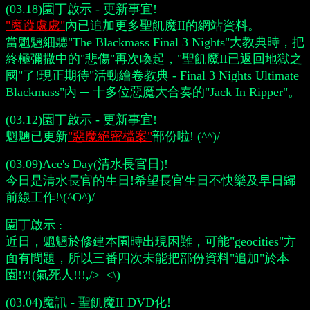
(03.18)園丁啟示 - 更新事宜!
"魔蹤處處"
內已追加更多聖飢魔II的網站資料。
當魍魎細聽"The Blackmass Final 3 Nights"大教典時，把
終極彌撒中的"悲傷"再次喚起，"聖飢魔II已返回地獄之
國"了!現正期待"活動繪卷教典 - Final 3 Nights Ultimate
Blackmass"內 ─ 十多位惡魔大合奏的"Jack In Ripper"。
(03.12)園丁啟示 - 更新事宜!
魍魎已更新
"惡魔絕密檔案"
部份啦! (^^)/
(03.09)Ace's Day(清水長官日)!
今日是清水長官的生日!希望長官生日不快樂及早日歸
前線工作!\(^O^)/
園丁啟示 :
近日，魍魎於修建本園時出現困難，可能"geocities"方
面有問題，所以三番四次未能把部份資料"追加"於本
園!?!(氣死人!!!,/>_<\)
(03.04)魔訊 - 聖飢魔II DVD化!