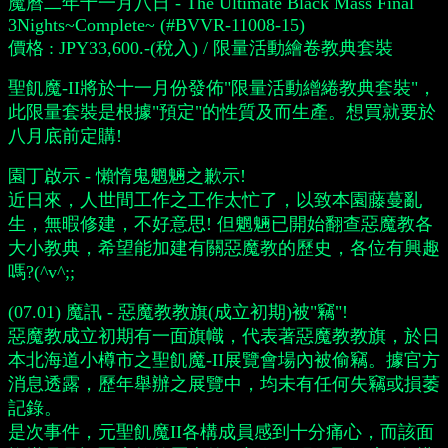
魔曆二年十一月八日 - The Ultimate Black Mass Final
3Nights~Complete~ (#BVVR-11008-15)
價格 : JPY33,600.-(稅入) / 限量活動繪卷教典套裝
聖飢魔-II將於十一月份發佈"限量活動繒綣教典套裝"，
此限量套裝是根據"預定"的性質及而生產。想買就要於
八月底前定購!
園丁啟示 - 懶惰鬼魍魎之歉示!
近日來，人世間工作之工作太忙了，以致本園藤蔓亂
生，無暇修建，不好意思! 但魍魎已開始翻查惡魔教各
大小教典，希望能加建有關惡魔教的歷史，各位有興趣
嗎?(^v^;;
(07.01) 魔訊 - 惡魔教教旗(成立初期)被"竊"!
惡魔教成立初期有一面旗幟，代表著惡魔教教旗，於日
本北海道小樽市之聖飢魔-II展覽會場內被偷竊。據官方
消息透露，歷年舉辦之展覽中，均未有任何失竊或損萎
記錄。
是次事件，元聖飢魔II各構成員感到十分痛心，而該面