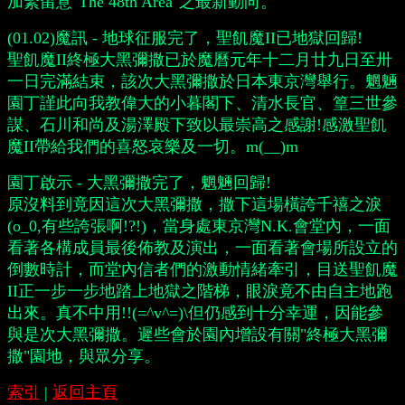
加緊留意"The 48th Area"之最新動向。
(01.02)魔訊 - 地球征服完了，聖飢魔II已地獄回歸!
聖飢魔II終極大黑彌撒已於魔曆元年十二月廿九日至卅
一日完滿結束，該次大黑彌撒於日本東京灣舉行。魍魎
園丁謹此向我教偉大的小暮閣下、清水長官、篁三世參
謀、石川和尚及湯澤殿下致以最崇高之感謝!感激聖飢
魔II帶給我們的喜怒哀樂及一切。m(__)m
園丁啟示 - 大黑彌撒完了，魍魎回歸!
原沒料到竟因這次大黑彌撒，撒下這場橫誇千禧之淚
(o_0,有些誇張啊!?!)，當身處東京灣N.K.會堂內，一面
看著各構成員最後佈教及演出，一面看著會場所設立的
倒數時計，而堂內信者們的激動情緒牽引，目送聖飢魔
II正一步一步地踏上地獄之階梯，眼淚竟不由自主地跑
出來。真不中用!!(=^v^=)\但仍感到十分幸運，因能參
與是次大黑彌撒。遲些會於園內增設有關"終極大黑彌
撒"園地，與眾分享。
索引
|
返回主頁