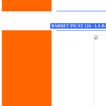
Josep M. Folguera Bonjorn
BARRET PICAT 124 - LA 