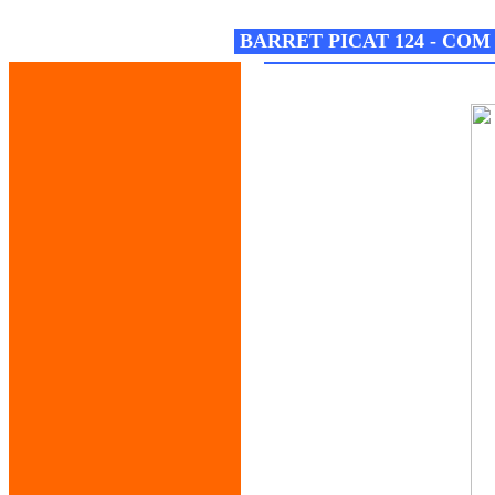
Josep M. Folguera Bonjorn
BARRET PICAT 124 - COM