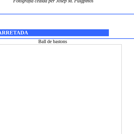
Fotografia cedida per Josep M. Puigpinós
BARRETADA
Ball de bastons