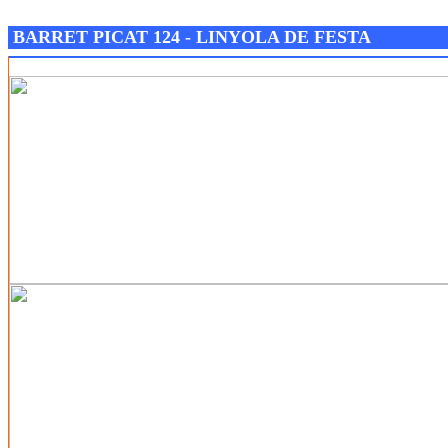
Josep M. Folguera Bonjorn
BARRET PICAT 124 - LINYOLA DE FESTA