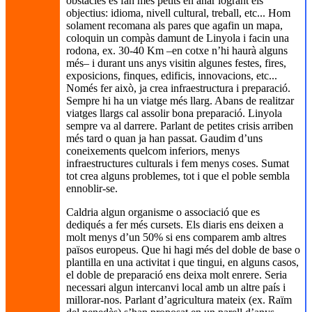
obstacles es fan més petits en anar logrant els
objectius: idioma, nivell cultural, treball, etc... Hom
solament recomana als pares que agafin un mapa,
coloquin un compàs damunt de Linyola i facin una
rodona, ex. 30-40 Km –en cotxe n’hi haurà alguns
més– i durant uns anys visitin algunes festes, fires,
exposicions, finques, edificis, innovacions, etc...
Només fer això, ja crea infraestructura i preparació.
Sempre hi ha un viatge més llarg. Abans de realitzar
viatges llargs cal assolir bona preparació. Linyola
sempre va al darrere. Parlant de petites crisis arriben
més tard o quan ja han passat. Gaudim d’uns
coneixements quelcom inferiors, menys
infraestructures culturals i fem menys coses. Sumat
tot crea alguns problemes, tot i que el poble sembla
ennoblir-se.
Caldria algun organisme o associació que es
dediqués a fer més cursets. Els diaris ens deixen a
molt menys d’un 50% si ens comparem amb altres
països europeus. Que hi hagi més del doble de base o
plantilla en una activitat i que tingui, en alguns casos,
el doble de preparació ens deixa molt enrere. Seria
necessari algun intercanvi local amb un altre país i
millorar-nos. Parlant d’agricultura mateix (ex. Raïm