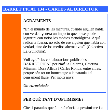
Josep M. Folguera Bonjorn
BARRET PICAT 134 - CARTES AL DIRECTOR
AGRAÏMENTS
“En el mundo de las mentiras, cuando alguien habla
con verdad genera un impacto que no se puede
lograr ni con todos los medios tecnológicos. Aquí
radica la fuerza, no sólo de ese alguien que habla con
verdad, sino de los medios alternativos”. (Colectivo
La Guillotina).
Vull agraïr les col.laboracions publicades a
BARRET PICAT per Natàlia Etuarras, Caterina
Miramar, Dora Allada i Carles Ronda, entre altres,
perquè són tot un homenatge a la paraula i al
pensament lliure. Per molts anys!
Un eurociutadà
PER QUÈ TANT D’OPTIMISME?
Cites i paraules que fan referència la pessimisme i a