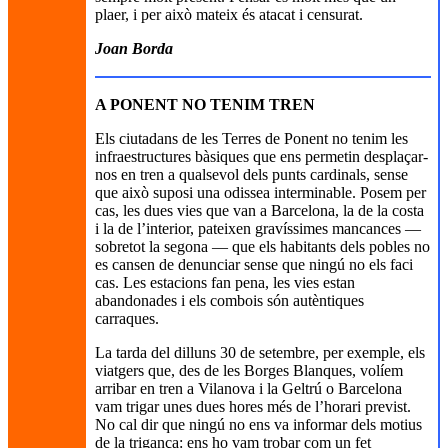
plaer, i per això mateix és atacat i censurat.
Joan Borda
A PONENT NO TENIM TREN
Els ciutadans de les Terres de Ponent no tenim les
infraestructures bàsiques que ens permetin desplaçar-
nos en tren a qualsevol dels punts cardinals, sense
que això suposi una odissea interminable. Posem per
cas, les dues vies que van a Barcelona, la de la costa
i la de l’interior, pateixen gravíssimes mancances —
sobretot la segona — que els habitants dels pobles no
es cansen de denunciar sense que ningú no els faci
cas. Les estacions fan pena, les vies estan
abandonades i els combois són autèntiques
carraques.
La tarda del dilluns 30 de setembre, per exemple, els
viatgers que, des de les Borges Blanques, volíem
arribar en tren a Vilanova i la Geltrú o Barcelona
vam trigar unes dues hores més de l’horari previst.
No cal dir que ningú no ens va informar dels motius
de la trigança: ens ho vam trobar com un fet