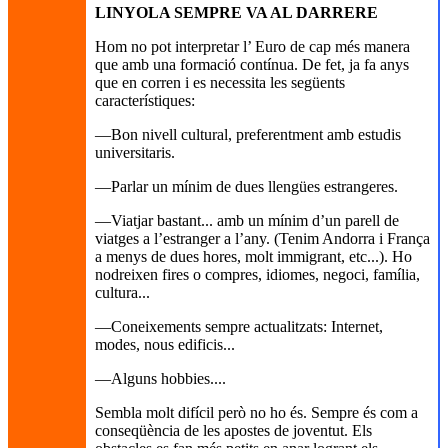
LINYOLA SEMPRE VA AL DARRERE
Hom no pot interpretar l’ Euro de cap més manera
que amb una formació contínua. De fet, ja fa anys
que en corren i es necessita les següents
característiques:
—Bon nivell cultural, preferentment amb estudis
universitaris.
—Parlar un mínim de dues llengües estrangeres.
—Viatjar bastant... amb un mínim d’un parell de
viatges a l’estranger a l’any. (Tenim Andorra i França
a menys de dues hores, molt immigrant, etc...). Ho
nodreixen fires o compres, idiomes, negoci, família,
cultura...
—Coneixements sempre actualitzats: Internet,
modes, nous edificis...
—Alguns hobbies....
Sembla molt difícil però no ho és. Sempre és com a
conseqüència de les apostes de joventut. Els