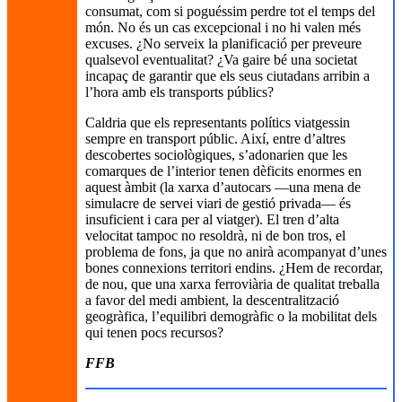
consumat, com si poguéssim perdre tot el temps del
món. No és un cas excepcional i no hi valen més
excuses. ¿No serveix la planificació per preveure
qualsevol eventualitat? ¿Va gaire bé una societat
incapaç de garantir que els seus ciutadans arribin a
l’hora amb els transports públics?
Caldria que els representants polítics viatgessin
sempre en transport públic. Així, entre d’altres
descobertes sociològiques, s’adonarien que les
comarques de l’interior tenen dèficits enormes en
aquest àmbit (la xarxa d’autocars —una mena de
simulacre de servei viari de gestió privada— és
insuficient i cara per al viatger). El tren d’alta
velocitat tampoc no resoldrà, ni de bon tros, el
problema de fons, ja que no anirà acompanyat d’unes
bones connexions territori endins. ¿Hem de recordar,
de nou, que una xarxa ferroviària de qualitat treballa
a favor del medi ambient, la descentralització
geogràfica, l’equilibri demogràfic o la mobilitat dels
qui tenen pocs recursos?
FFB