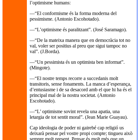
l’optimisme humans:
—“El conformisme és la forma moderna del
pessimisme. (Antonio Escohotado).
—“L’optimisme és paralitzant”. (José Saramago).
—“De la mateixa manera que en democràcia tot no
val, voler ser positius al preu que sigui tampoc no
val”. (J.Borda).
—“Un pessimista és un optimista ben informat”.
(Mingote).
—“El nostre temps recorre a succedanis molt
transitoris, sense fonaments. La manca d’esperança,
d’entusiasme i de sa desacord amb el que hi ha és el
principal mal de la nostra societat. (Antonio
Escohotado).
—“L’ optimisme sovint revela una apatia, una
letargia de tot sentit moral”. (Jean Marie Guayau).
Cap ideologia de poder ni gairebé cap religió us
deixarà pensar pel vostre propi compte; tingueu això
sempre molt present. Pensar és molt més que un