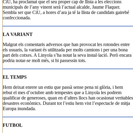
CiU, ha proclamat que el seu proper cap de llista a les eleccions
municipals de l’any vinent serà l’actual alcalde, Jaume Flaquer.
Sembla ser que CiU, a hores d’ara ja té la llista de candidats gairebé
confeccionada.
LA VARIANT
Malgrat els comentaris adversos que han provocat les rotondes entre
els usuaris, la variant és utilitzada per molts camions i per una bona
part dels cotxes. A Linyola s’ha notat la seva instal·lació. Però encara
podria notar-se molt més, si hi passessin tots.
EL TEMPS
Hem deixat enrere un estiu que passà sense pena ni glòria, i hem
rebut el mes d’octubre amb tempestes que a Linyola les podrem
qualificar de generoses, quan en d’altres llocs han ocasionat veritables
desastres econòmics. Durant tot l’estiu hem vist l’espectacle de mitja
Europa inundada.
FUTBOL