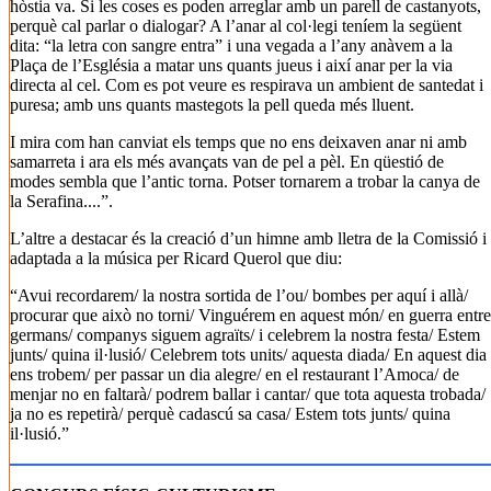
hòstia va. Si les coses es poden arreglar amb un parell de castanyots,
perquè cal parlar o dialogar? A l’anar al col·legi teníem la següent
dita: “la letra con sangre entra” i una vegada a l’any anàvem a la
Plaça de l’Església a matar uns quants jueus i així anar per la via
directa al cel. Com es pot veure es respirava un ambient de santedat i
puresa; amb uns quants mastegots la pell queda més lluent.
I mira com han canviat els temps que no ens deixaven anar ni amb
samarreta i ara els més avançats van de pel a pèl. En qüestió de
modes sembla que l’antic torna. Potser tornarem a trobar la canya de
la Serafina....”.
L’altre a destacar és la creació d’un himne amb lletra de la Comissió i
adaptada a la música per Ricard Querol que diu:
“Avui recordarem/ la nostra sortida de l’ou/ bombes per aquí i allà/
procurar que això no torni/ Vinguérem en aquest món/ en guerra entre
germans/ companys siguem agraïts/ i celebrem la nostra festa/ Estem
junts/ quina il·lusió/ Celebrem tots units/ aquesta diada/ En aquest dia
ens trobem/ per passar un dia alegre/ en el restaurant l’Amoca/ de
menjar no en faltarà/ podrem ballar i cantar/ que tota aquesta trobada/
ja no es repetirà/ perquè cadascú sa casa/ Estem tots junts/ quina
il·lusió.”