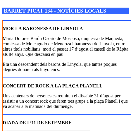
Josep M. Folguera Bonjorn
BARRET PICAT 134 - NOTÍCIES LOCALS
MOR LA BARONESSA DE LINYOLA
Maria Dolores Barón Osorio de Moscoso, duquessa de Maqueda,
comtessa de Moteagudo de Mendoza i baronessa de Linyola, entre
altres títols nobiliaris, morí el passat 17 d’agost al castell de la Ràpita
als 84 anys. Que descansi en pau.
Era una descendent dels barons de Linyola, que tantes poques
alegries donaren als linyolencs.
CONCERT DE ROCK A LA PLAÇA PLANELL
Uns centenars de persones es reuniren el dissabte 31 d’agost per
assistir a un concert rock que feren tres grups a la plaça Planell i que
va acabar a la matinada del diumenge.
DIADA DE L’11 DE SETEMBRE