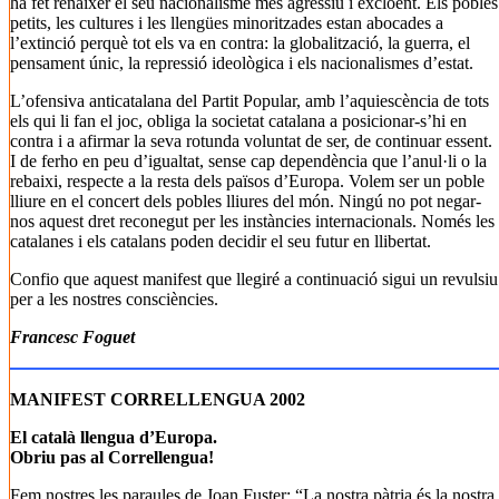
ha fet renàixer el seu nacionalisme més agressiu i excloent. Els pobles
petits, les cultures i les llengües minoritzades estan abocades a
l’extinció perquè tot els va en contra: la globalització, la guerra, el
pensament únic, la repressió ideològica i els nacionalismes d’estat.
L’ofensiva anticatalana del Partit Popular, amb l’aquiescència de tots
els qui li fan el joc, obliga la societat catalana a posicionar-s’hi en
contra i a afirmar la seva rotunda voluntat de ser, de continuar essent.
I de ferho en peu d’igualtat, sense cap dependència que l’anul·li o la
rebaixi, respecte a la resta dels països d’Europa. Volem ser un poble
lliure en el concert dels pobles lliures del món. Ningú no pot negar-
nos aquest dret reconegut per les instàncies internacionals. Només les
catalanes i els catalans poden decidir el seu futur en llibertat.
Confio que aquest manifest que llegiré a continuació sigui un revulsiu
per a les nostres consciències.
Francesc Foguet
MANIFEST CORRELLENGUA 2002
El català llengua d’Europa.
Obriu pas al Correllengua!
Fem nostres les paraules de Joan Fuster: “La nostra pàtria és la nostra