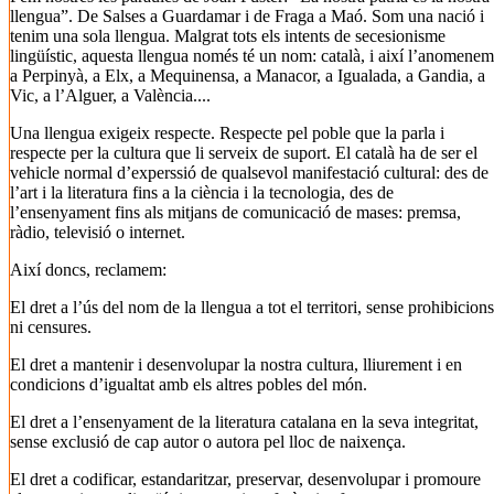
llengua”. De Salses a Guardamar i de Fraga a Maó. Som una nació i
tenim una sola llengua. Malgrat tots els intents de secesionisme
lingüístic, aquesta llengua només té un nom: català, i així l’anomenem
a Perpinyà, a Elx, a Mequinensa, a Manacor, a Igualada, a Gandia, a
Vic, a l’Alguer, a València....
Una llengua exigeix respecte. Respecte pel poble que la parla i
respecte per la cultura que li serveix de suport. El català ha de ser el
vehicle normal d’experssió de qualsevol manifestació cultural: des de
l’art i la literatura fins a la ciència i la tecnologia, des de
l’ensenyament fins als mitjans de comunicació de mases: premsa,
ràdio, televisió o internet.
Així doncs, reclamem:
El dret a l’ús del nom de la llengua a tot el territori, sense prohibicions
ni censures.
El dret a mantenir i desenvolupar la nostra cultura, lliurement i en
condicions d’igualtat amb els altres pobles del món.
El dret a l’ensenyament de la literatura catalana en la seva integritat,
sense exclusió de cap autor o autora pel lloc de naixença.
El dret a codificar, estandaritzar, preservar, desenvolupar i promoure