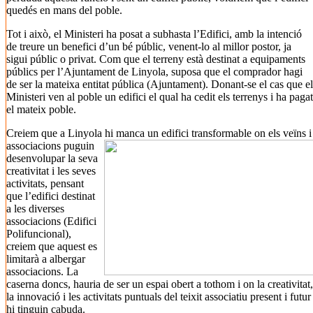
quedés en mans del poble.
Tot i això, el Ministeri ha posat a subhasta l’Edifici, amb la intenció
de treure un benefici d’un bé públic, venent-lo al millor postor, ja
sigui públic o privat. Com que el terreny està destinat a equipaments
públics per l’Ajuntament de Linyola, suposa que el comprador hagi
de ser la mateixa entitat pública (Ajuntament). Donant-se el cas que el
Ministeri ven al poble un edifici el qual ha cedit els terrenys i ha pagat
el mateix poble.
Creiem que a Linyola hi manca un edifici
transformable on els veïns i
associacions puguin
desenvolupar la seva
creativitat i les seves
activitats, pensant
que l’edifici destinat
a les diverses
associacions (Edifici
Polifuncional),
creiem que aquest es
limitarà a albergar
associacions. La
caserna doncs, hauria de ser un espai obert a tothom i on la creativitat,
la innovació i les activitats puntuals del teixit associatiu present i futur
hi tinguin cabuda.