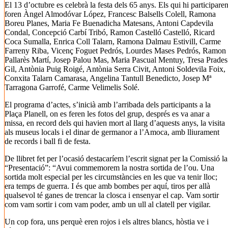
El 13 d’octubre es celebrà la festa dels 65 anys. Els qui hi participare
foren Àngel Almodóvar López, Francesc Balsells Colell, Ramona
Boreu Planes, Maria Fe Buenadicha Matesans, Antoni Capdevila
Condal, Concepció Carbí Tribó, Ramon Castelló Castelló, Ricard
Coca Sumalla, Enrica Coll Talarn, Ramona Dalmau Estivill, Carme
Farreny Riba, Vicenç Foguet Pedrós, Lourdes Mases Pedrós, Ramon
Pallarès Martí, Josep Palou Mas, Maria Pascual Mentuy, Tresa Prades
Gil, Antònia Puig Roigé, Antònia Serra Civit, Antoni Soldevila Foix,
Conxita Talarn Camarasa, Angelina Tantull Benedicto, Josep Mª
Tarragona Garrofé, Carme Velimelis Solé.
El programa d’actes, s’inicià amb l’arribada dels participants a la
Plaça Planell, on es feren les fotos del grup, després es va anar a
missa, en record dels qui havien mort al llarg d’aquests anys, la visita
als museus locals i el dinar de germanor a l’Amoca, amb lliurament
de records i ball fi de festa.
De llibret fet per l’ocasió destacaríem l’escrit signat per la Comissió la
“Presentació”: “Avui commemorem la nostra sortida de l’ou. Una
sortida molt especial per les circumstàncies en les que va tenir lloc;
era temps de guerra. I és que amb bombes per aquí, tiros per allà
qualsevol té ganes de trencar la closca i ensenyar el cap. Vam sortir
com vam sortir i com vam poder, amb un ull al clatell per vigilar.
Un cop fora, uns perquè eren rojos i els altres blancs, hòstia ve i