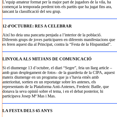
L’equip amateur format per la major part de jugadors de la vila, ha
començat la temporada perdent tots els partits que ha jugat fins ara,
tancant la classificació del seu grup.
12 d’OCTUBRE: RES A CELEBRAR
Així ho deia una pancarta penjada a l’interior de la població.
Diferents grups de joves participaren en diferents manifestacions que
es feren aquest dia al Principat, contra la “Festa de la Hispanidad”.
LINYOLA ALS MITJANS DE COMUNICACIÓ
Si el diumenge 13 d’octubre, el diari “Segre”, feia un llarg article –
amb gran desplegament de fotos– de la guarderia de la CIPA, aquest
mateix diumenge en un programa que ja s’havia emès amb
anterioritat, sortien en un reportatge sobre les antenes, els
representants de la Plataforma Anti-Antenes, Frederic Batlle, que
donava la seva opinió sobre el tema, i en el debat posterior, hi
participava Josep Mª Mas i Mas.
LA FESTA DELS 65 ANYS