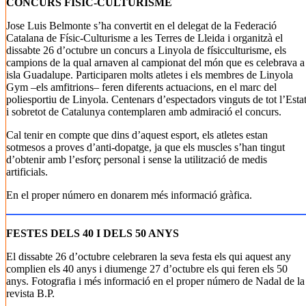
CONCURS FÍSIC-CULTURISME
Jose Luis Belmonte s’ha convertit en el delegat de la Federació
Catalana de Físic-Culturisme a les Terres de Lleida i organitzà el
dissabte 26 d’octubre un concurs a Linyola de físicculturisme, els
campions de la qual arnaven al campionat del món que es celebrava a
isla Guadalupe. Participaren molts atletes i els membres de Linyola
Gym –els amfitrions– feren diferents actuacions, en el marc del
poliesportiu de Linyola. Centenars d’espectadors vinguts de tot l’Esta
i sobretot de Catalunya contemplaren amb admiració el concurs.
Cal tenir en compte que dins d’aquest esport, els atletes estan
sotmesos a proves d’anti-dopatge, ja que els muscles s’han tingut
d’obtenir amb l’esforç personal i sense la utilització de medis
artificials.
En el proper número en donarem més informació gràfica.
FESTES DELS 40 I DELS 50 ANYS
El dissabte 26 d’octubre celebraren la seva festa els qui aquest any
complien els 40 anys i diumenge 27 d’octubre els qui feren els 50
anys. Fotografia i més informació en el proper número de Nadal de la
revista B.P.