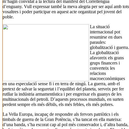
m’hagin convidat a la lectura del manifest del Correllengua
d’enguany. Vull expressar també la meva alegria per ser aquí amb tots
vosaltres i poder participar en aquest acte organitzat pel jovent del
poble.
La situació
internacional pot
resumirse en dues
paraules:
globalització i guerra.
La globalització
afavoreix els grans
grups financers i
converteix les
relacions
macroeconòmiques
en una especulació sense fi i en terra de ningú. La guerra, amb el
pretext de salvar la seguretat i l’equilibri del planeta, serveix per fer
rutllar la indústria armamentística i per engreixar els guanys de les
multinacionals del petroli. D’aquests processos mundials, en surten
perdent sempre els més dèbils, els més febles, els més pobres.
La Vella Europa, incapaç de respondre als fervors patriòtics i els
timbals de guerra de la Gran Potència, s’ha tancat en ella mateixa:
d’una banda, s’ha escorat cap al pol més conservador i, d’altra banda,