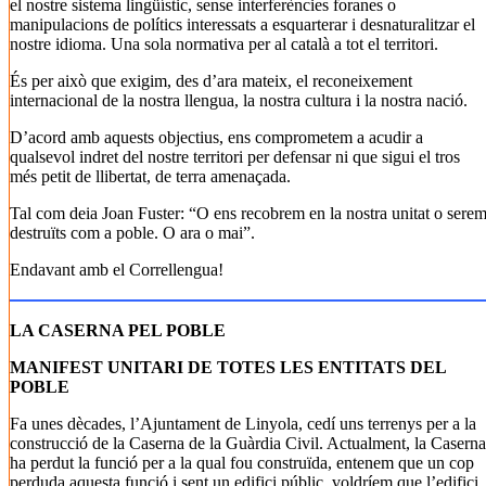
el nostre sistema lingüístic, sense interferències foranes o
manipulacions de polítics interessats a esquarterar i desnaturalitzar el
nostre idioma. Una sola normativa per al català a tot el territori.
És per això que exigim, des d’ara mateix, el reconeixement
internacional de la nostra llengua, la nostra cultura i la nostra nació.
D’acord amb aquests objectius, ens comprometem a acudir a
qualsevol indret del nostre territori per defensar ni que sigui el tros
més petit de llibertat, de terra amenaçada.
Tal com deia Joan Fuster: “O ens recobrem en la nostra unitat o sere
destruïts com a poble. O ara o mai”.
Endavant amb el Correllengua!
LA CASERNA PEL POBLE
MANIFEST UNITARI DE TOTES LES ENTITATS DEL
POBLE
Fa unes dècades, l’Ajuntament de Linyola, cedí uns terrenys per a la
construcció de la Caserna de la Guàrdia Civil. Actualment, la Caserna
ha perdut la funció per a la qual fou construïda, entenem que un cop
perduda aquesta funció i sent un edifici públic, voldríem que l’edifici