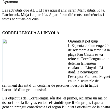
Agramunt.
Les activitats que ADOLI farà aquest any, seran Manualitats, Ioga,
Patchwork, Mitja i aquarel·la. A part faran diferents conferències i
festes habituals del curs.
CORRELLENGUA A LINYOLA
Organitzat pel grup
L’Espenta el diumenge 29
de setembre a la tarda i a la
plaça Pau Casals es va
rebre el Correllengua –que
defensa la llengua
catalana- a Linyola. Li
donà la benvinguda
l’escriptor Francesc Foguet
en un discurs ple de
sentiment davant d’un centenar de persones i després hi hagué
l’actuació d’un grup musical.
Els objectius del Correllengua són dos: el primer, reclamar un major
ús social de la llengua, en tots els àmbits que li són propis i que la
gent en prengui consciència i el segon la unitat i oficialitat de la nostra