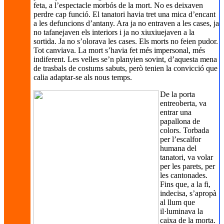
feta, a l’espectacle morbós de la mort. No es deixaven
perdre cap funció. El tanatori havia tret una mica d’encant
a les defuncions d’antany. Ara ja no entraven a les cases, ja
no tafanejaven els interiors i ja no xiuxiuejaven a la
sortida. Ja no s’olorava les cases. Els morts no feien pudor.
Tot canviava. La mort s’havia fet més impersonal, més
indiferent. Les velles se’n planyien sovint, d’aquesta mena
de trasbals de costums sabuts, però tenien la convicció que
calia adaptar-se als nous temps.
De la porta
entreoberta, va
entrar una
papallona de
colors. Torbada
per l’escalfor
humana del
tanatori, va volar
per les parets, per
les cantonades.
Fins que, a la fi,
indecisa, s’apropà
al llum que
il·luminava la
caixa de la morta.