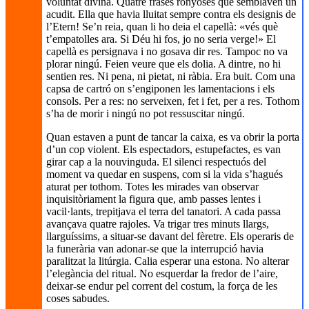
voluntat divina. Quatre frases ronyoses que semblaven un
acudit. Ella que havia lluitat sempre contra els designis de
l’Etern! Se’n reia, quan li ho deia el capellà: «vés què
t’empatolles ara. Si Déu hi fos, jo no seria verge!» El
capellà es persignava i no gosava dir res. Tampoc no va
plorar ningú. Feien veure que els dolia. A dintre, no hi
sentien res. Ni pena, ni pietat, ni ràbia. Era buit. Com una
capsa de cartró on s’engiponen les lamentacions i els
consols. Per a res: no serveixen, fet i fet, per a res. Tothom
s’ha de morir i ningú no pot ressuscitar ningú.
Quan estaven a punt de tancar la caixa, es va obrir la porta
d’un cop violent. Els espectadors, estupefactes, es van
girar cap a la nouvinguda. El silenci respectuós del
moment va quedar en suspens, com si la vida s’hagués
aturat per tothom. Totes les mirades van observar
inquisitòriament la figura que, amb passes lentes i
vacil·lants, trepitjava el terra del tanatori. A cada passa
avançava quatre rajoles. Va trigar tres minuts llargs,
llarguíssims, a situar-se davant del fèretre. Els operaris de
la funerària van adonar-se que la interrupció havia
paralitzat la litúrgia. Calia esperar una estona. No alterar
l’elegància del ritual. No esquerdar la fredor de l’aire,
deixar-se endur pel corrent del costum, la força de les
coses sabudes.