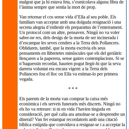
malgrat que ja hi estava feta, s’esmicolava alguna fibra de
l’ànima sempre que sentia la mort de prop.
Van retornar el cos sense vida d’Ella al seu poble. Els
familiars van acceptar amb una dolguda resignació i una
secreta alegria d’enllestir els preparatius de l’enterrament.
Un protocol com un altre, pensaven. Ningú no va voler
saber-ne res, dels desigs de la morta de ser incinerada i
d’escampar les seves cendres a la Terra dels Pollancres.
Oblidaren, també, que la morta escrivia els seus
pensaments en llibretetes minúscules que els del geriàtric
llençaren a la paperera, sense gaires contemplacions. Si se
n’haguessin recordat, haurien pogut llegir-hi que la seva
darrera voluntat era encara vigent: a la Terra dels
Pollancres fou el lloc on Ella va estimar-lo per primera
vegada.
* * *
Els parents de la morta van comprar la caixa més
econòmica i els serveis funeraris més discrets. Ningú no
els ho va retreure: si ni en vida l’havien tinguda en
consideració, per què calia ara amoïnar-se a desprendre un
dineral? Van fer estampar recordatoris amb una citació
bíblica estúpida que convidava a resignar-se i a acceptar la