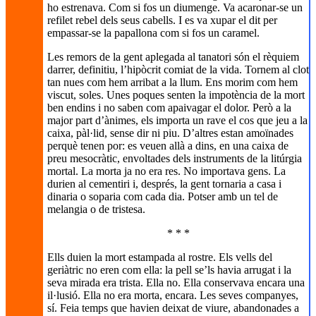
ho estrenava. Com si fos un diumenge. Va acaronar-se un
refilet rebel dels seus cabells. I es va xupar el dit per
empassar-se la papallona com si fos un caramel.
Les remors de la gent aplegada al tanatori són el rèquiem
darrer, definitiu, l’hipòcrit comiat de la vida. Tornem al clot
tan nues com hem arribat a la llum. Ens morim com hem
viscut, soles. Unes poques senten la impotència de la mort
ben endins i no saben com apaivagar el dolor. Però a la
major part d’ànimes, els importa un rave el cos que jeu a la
caixa, pàl·lid, sense dir ni piu. D’altres estan amoïnades
perquè tenen por: es veuen allà a dins, en una caixa de
preu mesocràtic, envoltades dels instruments de la litúrgia
mortal. La morta ja no era res. No importava gens. La
durien al cementiri i, després, la gent tornaria a casa i
dinaria o soparia com cada dia. Potser amb un tel de
melangia o de tristesa.
* * *
Ells duien la mort estampada al rostre. Els vells del
geriàtric no eren com ella: la pell se’ls havia arrugat i la
seva mirada era trista. Ella no. Ella conservava encara una
il·lusió. Ella no era morta, encara. Les seves companyes,
sí. Feia temps que havien deixat de viure, abandonades a