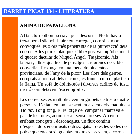
Josep M. Folguera Bonjorn
BARRET PICAT 134 - LITERATURA
ÀNIMA DE PAPALLONA
Al tanatori tothom xerrava pels descosits. No hi havia
treva per al silenci. L’aire era carregat, com si la mort
convoqués les olors més penetrants de la putrefacció dels
cossos. A les parets blanques s’hi exposava impúdicament
el quadre dactilar de Miquel Àngel. Tragicòmic. Als
laterals, altres quadres de paisatges tardorencs de saldo
convertien l’estança en una mena de pinacoteca
provinciana, de l’any de la picor. Les flors dels gerros,
comprats al mercat dels encants, es fonien com el plàstic a
la flama. Un sofà de dol rigorós i diverses cadires de fusta
marró completaven l’escenografia.
Les converses es multiplicaven en grupets de tres o quatre
persones. De tant en tant, se sentien els condols maquinals.
Tic-tac. Tong-tong. El rellotge del campanar marcava el
pas de les hores, acompassat, sense presses. Anaven
arribant coneguts i desconeguts, un flux continu
d’espectadors encuriosits o desvagats. Totes les velles del
poble que encara s’aguantaven dretes assistien, a corrua