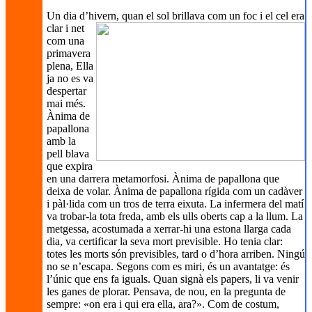
Un dia d’hivern, quan el sol brillava
com un foc i el cel era
clar i net
com una
primavera
plena, Ella
ja no es va
despertar
mai més.
Ànima de
papallona
amb la
pell blava
que expira
en una darrera metamorfosi. Ànima de papallona que
deixa de volar. Ànima de papallona rígida com un cadàver
i pàl·lida com un tros de terra eixuta. La infermera del matí
va trobar-la tota freda, amb els ulls oberts cap a la llum. La
metgessa, acostumada a xerrar-hi una estona llarga cada
dia, va certificar la seva mort previsible. Ho tenia clar:
totes les morts són previsibles, tard o d’hora arriben. Ningú
no se n’escapa. Segons com es miri, és un avantatge: és
l’únic que ens fa iguals. Quan signà els papers, li va venir
les ganes de plorar. Pensava, de nou, en la pregunta de
sempre: «on era i qui era ella, ara?». Com de costum,