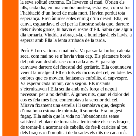
la seva solitud extrema. Es llevaven al matí. Obrien els
ulls, cada dia, en una cambra austera, estranya, com si fos
l’habitació d’un hotel de mala mort. Havien perdut tota
esperança. Eren ànimes soles enmig d’un desert. Ella, en
canvi, esguardava el cel per la finestra: sabia que, darrere
dels núvols grisos, hi havia el rostre d’Ell. Sabia que algun
dia tornaria. Vindria a abraçar-la, a humitejar-li els llavis, a
esperar amb Ella la lenta arribada de la tarda.
Però Ell no va tornar mai més. Va passar la tardor, calenta i
seca, com mai no se n’havia vista cap. Els plataners bords
del pati van desfullar-se com cada any. El paisatge
canviava darrere del finestral del geriàtric. Ella continuava
veient la imatge d’Ell en tots els racons del cel, en totes les
ombres que es movien, fantasmes enfollits, al capvespre.
Va esperar cada minut, cada segon. Els instants
s’eternitzaven i Ella sentia amb més força el neguit
necessari per a no defallir. Algunes nits, quan el dolor del
cos es feia més lleu, contemplava la serenor del cel.
Mirava fixament una estrella i li semblava que, després
d’una bona estona de mirar-la, li somreia. Era un gest
fugaç. Ella sabia que la vida no l’abandonaria sense
satisfer-li el plaer de tornar-lo a tenir entre els seus braços,
de tornar-li a acaronar els cabells, de fer-li carícies al tou
dels braços o d’omplir-li de besades els dits de cada mà.