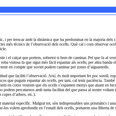
c, i per trencar amb la dinàmica que ha predominat en la majoria dels ca
es més tècnics de l’observació dels ocells. Què cal i com observar ocel
icle.
stir i el calçat que portem, sobretot si hem de caminar. Pel que fa al ve
roba vistosa fa que sigui més fàcil espantar als ocells; per altra banda el
 tenir en compte que sovint podem caminar per zones d’aiguamolls.
titud que faciliti l’observació. Així, és molt important fer poc soroll, e
os que puguin espantar als ocells, per tant, cal tenir paciència. També
 anem en cotxe veurem que els ocells s’espanten menys que anant en bici
o podem percatarnos amb tanta facilitat del que passa al nostre voltant (
 copes d’arbres, etc.).
 material específic. Malgrat tot, són indispensables uns prismàtics i una
ar-los volem aprofundir en l’estudi dels ocells, portarem una llibreta de 