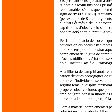
Els prismàtics ens ajudaran a obser
Alhora d’escollir uns bons prismà
recomanables són els que tenen d
sigui de 8x30 a 10x50). Actualm
(per exemple de 8 a 24 augments;
qualitat i és més difícil d’enfocar
cap d’hores d’observació se’ns ca
bona relació entre el preu i la sev
Per la identificació dels ocells 
aquelles on els ocells estan repre
dibuixos ens podran mostrar aquel
complement de la guia de camp, p
d’ocells nidificants. Així si obse
ho a l’Institut Català d’Ornitolo
A la llibreta de camp hi anotarem 
característiques ecològiques de l’
nombre d’individus observat; a m
seguint femella, disputa territoria
properes observacions), que pot 
amb bolígraf, per si la llibreta e
llibreta o a l’ordinador, perquè l
Com a material complementari pode
sobretot en zones obertes i llac