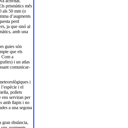
va activitat.
 Els prismàtics més
30 als 50 mm (o
gamma d’augments
questa perd
rs, ja que sinó al
smàtics, amb una
ors guies són
ompte que els
ó. Com a
afies) i un atlas
ressant comunicar-
 meteorològiques i
l’espècie i el
ella, pollets
ue ens serviran per
 amb llapis i no
 dades a una segona
 gran distància,
b uns augments