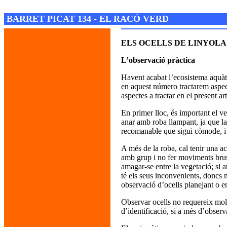
Josep M. Folguera Bonjorn
BARRET PICAT 134 - EL RACÓ VERD
ELS OCELLS DE LINYOLA
L’observació pràctica
Havent acabat l’ecosistema aquàti
en aquest número tractarem aspect
aspectes a tractar en el present art
En primer lloc, és important el ve
anar amb roba llampant, ja que la 
recomanable que sigui còmode, i
A més de la roba, cal tenir una ac
amb grup i no fer moviments brusc
amagar-se entre la vegetació; si
té els seus inconvenients, doncs n
observació d’ocells planejant o en
Observar ocells no requereix molt
d’identificació, si a més d’observ