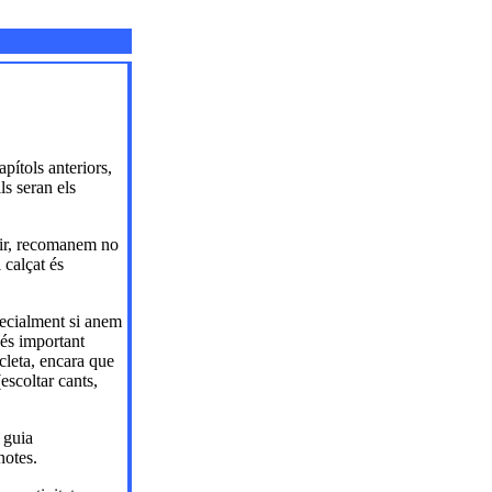
pítols anteriors,
ls seran els
stir, recomanem no
 calçat és
specialment si anem
 és important
cleta, encara que
escoltar cants,
 guia
notes.