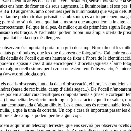
var i identificar els ocells a una certa distància, sense molestar-ne la se
tics ens hem de fixar en els seus augments, la lluminositat i el seu pes.
e 8 a 10 augments, amb obertures (per la lluminositat) que vagin dels 
ent també podem trobar prismàtics amb zoom, és a dir que tenen una 
 però si no són de bona qualitat, a mesura que augmentem la imatge, a
 correctament. Pel que fa al pes, és millor que els prismàtics siguin lleuge
nsaran els braços. A l’actualitat podem trobar una àmplia oferta de pri
a qualitat i cada cop més lleugers.
que observem és important portar una guia de camp. Normalment les mill
sentats per dibuixos, que les que disposen de fotografies. Cal tenir en c
ls detalls de l’ocell que ens haurem de fixar a l’hora de la identificaci
odem disposar a casa d’una enciclopèdia d’ocells (aquesta sí amb fotogr
rvem algun ocell estrany per la zona on estem fent l’observació, és inte
gia (www.ornitologia.org).
els ocells observats, junt a la data d’observació, el lloc, les condicions
indret (bassa de rec buida, camp d’alfals segat...). De l’ocell n’anotarem 
és podem anotar característiques comportamentals (mascle cortejant fem
l...) i una petita descripció morfològica (els caràcters que li ressalten, q
anar acompanyada d’algun dibuix. Les anotacions és recomanable fer-les
s mulla, ja que la tinta és correria. Un cop a casa és important passar les
a llibreta de camp la podem perdre algun cop.
m adquirir un telescopi terrestre, que ens servirà per observar ocells a
unes, ja que disposen de grans augments. Aquests disposen de zoom, am