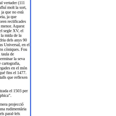
al vertader (111
luí molt la sort,
 ja que no està
ria, ja que
ren rectificades
t menor. Aquest
del segle XV, el
 la mida de la
dria dels anys 90
as Universal, en el
ons còniques. Fou
 taula de
terminar la seva
 cartografia,
vegades en el món
ué fins el 1477.
talls que reflexen
tzada el 1503 per
phica”.
mera projecció
 una rudimentària
ls paral·lels