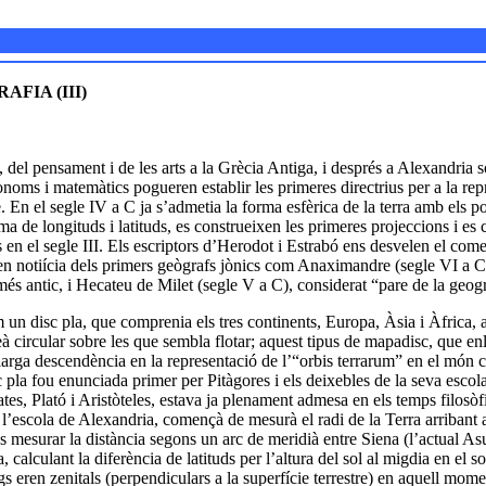
FIA (III)
, del pensament i de les arts a la Grècia Antiga, i després a Alexandria s
noms i matemàtics pogueren establir les primeres directrius per a la rep
re. En el segle IV a C ja s’admetia la forma esfèrica de la terra amb els po
tema de longituds i latituds, es construeixen les primeres projeccions i es
s en el segle III. Els escriptors d’Herodot i Estrabó ens desvelen el co
en notiícia dels primers geògrafs jònics com Anaximandre (segle VI a C),
més antic, i Hecateu de Milet (segle V a C), considerat “pare de la geogr
n disc pla, que comprenia els tres continents, Europa, Àsia i Àfrica, a
eà circular sobre les que sembla flotar; aquest tipus de mapadisc, que en
llarga descendència en la representació de l’“orbis terrarum” en el món c
sc pla fou enunciada primer per Pitàgores i els deixebles de la seva escol
es, Plató i Aristòteles, estava ja plenament admesa en els temps filosòfic
 l’escola de Alexandria, començà de mesurà el radi de la Terra arribant 
es mesurar la distància segons un arc de meridià entre Siena (l’actual As
 calculant la diferència de latituds per l’altura del sol al migdia en el sol
s eren zenitals (perpendiculars a la superfície terrestre) en aquell mome