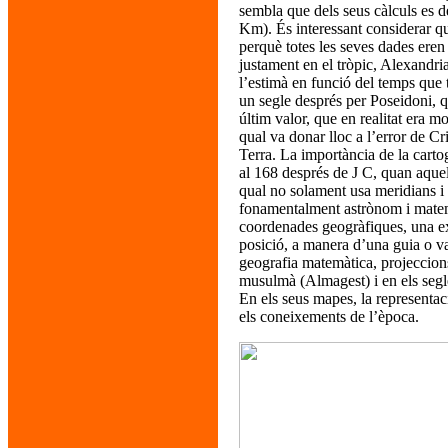
sembla que dels seus càlculs es d
Km). És interessant considerar que
perquè totes les seves dades eren
justament en el tròpic, Alexandria
l’estimà en funció del temps que 
un segle després per Poseidoni, q
últim valor, que en realitat era mo
qual va donar lloc a l’error de C
Terra. La importància de la cart
al 168 després de J C, quan aquel
qual no solament usa meridians i 
fonamentalment astrònom i matemà
coordenades geogràfiques, una ext
posició, a manera d’una guia o v
geografia matemàtica, projeccion
musulmà (Almagest) i en els segl
En els seus mapes, la representac
els coneixements de l’època.