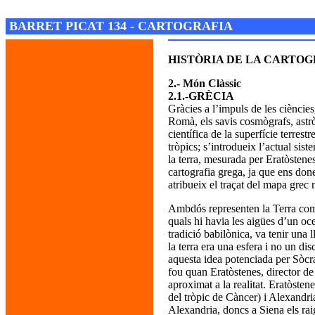
Josep M. Folguera Bonjorn
BARRET PICAT 134 - CARTOGRAFIA
HISTÒRIA DE LA CARTOGRA
2.- Món Clàssic
2.1.-GRÈCIA
Gràcies a l’impuls de les ciències
Romà, els savis cosmògrafs, astrò
científica de la superfície terrest
tròpics; s’introdueix l’actual sis
la terra, mesurada per Eratòstene
cartografia grega, ja que ens don
atribueix el traçat del mapa grec 
Ambdós representen la Terra com u
quals hi havia les aigües d’un oc
tradició babilònica, va tenir una 
la terra era una esfera i no un di
aquesta idea potenciada per Sòcrat
fou quan Eratòstenes, director de
aproximat a la realitat. Eratòsten
del tròpic de Càncer) i Alexandria,
Alexandria, doncs a Siena els raig