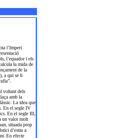
ota l’Imperi
resentació
ls, l’equador i els
 calcula la mida de
mençament de la
 a qui se li
afia”.
l voltant dels
llaça amb la
làssic. La idea que
a. En el segle IV
s. En el segle III,
a un valor molt
uan, situada prop
stici d’estiu a
nt. En efecte