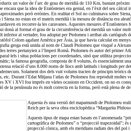
edueix un valor de l’arc de grau de meridià de 110 Km, bastant pròxim 
 encara que la idea de Eratòstenes era genial, en l’èxit del seu càlcul inf
 aproximades però errònies. En realitat el Sol no culminava sobre Siena,
 i Siena no estan en el mateix meridià i la mesura de distància era aleatò
tardaven en recorrer-la les caravanes. Aquestes mesures d’Eratòstenes fo
ui donà al format el grau de la circumferència del meridià un valor mol
lt inferior al vertader, fou adoptat per Ptolomeu i arribat als cartògrafs 
ristòfol Colom agafant Amèrica per Àsia, ja que havia calculat en menys
ografia grega està unida al nom de Claudi Ptolomeu que visqué a Alexan
les terres pertanyien a l’Imperi Romà. Ptolomeu és autor del primer Atl
paral·lels i situa poblacions per coordenades, sinó que utilitza projecci
tic; la famosa geografia, composta de 8 volums, és essencialment una
ensa relació d’uns 8.000 noms de llocs amb latituds i longituds per de
ademecum. Solament dos dels vuit volums tracten de principis teòrics de
s, etc. Durant l’Edat Mitjana l’atlas de Ptolomeu fou reproduït moltes 
es XV i XVI fou imprès en vàries ocasions en Occident, on no es coneg
ió de la península no és molt correcta en la forma, però està plena de de
Aquesta és una versió del mapamundi de Ptolomeu reali
Reich per la seva obra enciclopèdica “Margarita Philoso
Aquests tipus de mapa estan basats en l’anomenada “pri
cartogràfica de Ptolomeu” o “projecció trapezoidal”; és
projecció cònica, amb els meridians radiats des del pol i e