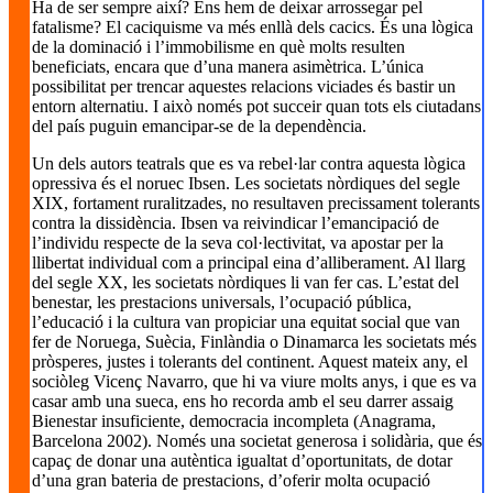
Ha de ser sempre així? Ens hem de deixar arrossegar pel
fatalisme? El caciquisme va més enllà dels cacics. És una lògica
de la dominació i l’immobilisme en què molts resulten
beneficiats, encara que d’una manera asimètrica. L’única
possibilitat per trencar aquestes relacions viciades és bastir un
entorn alternatiu. I això només pot succeir quan tots els ciutadans
del país puguin emancipar-se de la dependència.
Un dels autors teatrals que es va rebel·lar contra aquesta lògica
opressiva és el noruec Ibsen. Les societats nòrdiques del segle
XIX, fortament ruralitzades, no resultaven precissament tolerants
contra la dissidència. Ibsen va reivindicar l’emancipació de
l’individu respecte de la seva col·lectivitat, va apostar per la
llibertat individual com a principal eina d’alliberament. Al llarg
del segle XX, les societats nòrdiques li van fer cas. L’estat del
benestar, les prestacions universals, l’ocupació pública,
l’educació i la cultura van propiciar una equitat social que van
fer de Noruega, Suècia, Finlàndia o Dinamarca les societats més
pròsperes, justes i tolerants del continent. Aquest mateix any, el
sociòleg Vicenç Navarro, que hi va viure molts anys, i que es va
casar amb una sueca, ens ho recorda amb el seu darrer assaig
Bienestar insuficiente, democracia incompleta (Anagrama,
Barcelona 2002). Només una societat generosa i solidària, que és
capaç de donar una autèntica igualtat d’oportunitats, de dotar
d’una gran bateria de prestacions, d’oferir molta ocupació