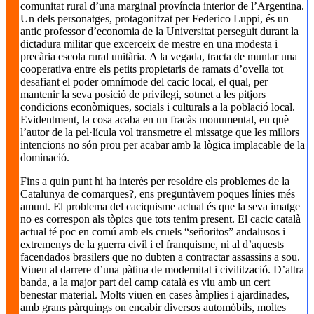
comunitat rural d’una marginal província interior de l’Argentina.
Un dels personatges, protagonitzat per Federico Luppi, és un
antic professor d’economia de la Universitat perseguit durant la
dictadura militar que excerceix de mestre en una modesta i
precària escola rural unitària. A la vegada, tracta de muntar una
cooperativa entre els petits propietaris de ramats d’ovella tot
desafiant el poder omnímode del cacic local, el qual, per
mantenir la seva posició de privilegi, sotmet a les pitjors
condicions econòmiques, socials i culturals a la població local.
Evidentment, la cosa acaba en un fracàs monumental, en què
l’autor de la pel·lícula vol transmetre el missatge que les millors
intencions no són prou per acabar amb la lògica implacable de la
dominació.
Fins a quin punt hi ha interès per resoldre els problemes de la
Catalunya de comarques?, ens preguntàvem poques línies més
amunt. El problema del caciquisme actual és que la seva imatge
no es correspon als tòpics que tots tenim present. El cacic català
actual té poc en comú amb els cruels “señoritos” andalusos i
extremenys de la guerra civil i el franquisme, ni al d’aquests
facendados brasilers que no dubten a contractar assassins a sou.
Viuen al darrere d’una pàtina de modernitat i civilització. D’altra
banda, a la major part del camp català es viu amb un cert
benestar material. Molts viuen en cases àmplies i ajardinades,
amb grans pàrquings on encabir diversos automòbils, moltes