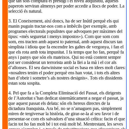
que tan sols comptarà el prestigi i el nivell adquisitiu, aquests
paperots serviran almenys per poder accedir a llocs de poder. La
selecció és natural.
3. El Coneixement, així doncs, ha de ser Inútil perquè els qui
manin puguin tractar-nos com a imbècils (per exemple, amb
programes electorals populistes que advoquen per màximes del
tipus: «més seguretat i menys impostos»). Com que som com
som, ens tracten amb aquest to paternal, amb aquest discurs tan
simplista i idiota que fa encendre les galtes de vergonya, i fan el
que els rota amb tota impunitat. I fa temps que ho fan, perquè fa
anys i panys que són els mateixos. Qui no està content sempre
pot ser considerat un terrorista amb la llei a la mà i el cor als
d’allonses. El seu darwinisme social es basa en idees molt clares:
«nosaltres tenim el poder perquè ens han votat, i tots els altres
han d’obeir i sometre’s als nostres designis». Tots els dissidents
estan sota sospita.
4. Pel que fa a la Completa Eliminació del Passat, els dirigents
de l’Autoritat s’han dedicat sistemàticament a negar el passat, ja
que aquest passat els delata: són els hereus directes de la
dictadura franquista. Ara bé, no se n’amaguen pas, simplement
miren de tergiversar la història, de girar-se-la al seu favor i de
presentar-se com els salvadors d’una situació crítica: facin el que
facin tot ho fan molt bé i tot està molt bé. Mentrestant, les seves