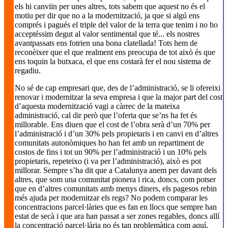
els hi canviïn per unes altres, tots sabem que aquest no és el
motiu per dir que no a la modernització, ja que si algú ens
comprés i pagués el triple del valor de la terra que tenim i no ho
acceptéssim degut al valor sentimental que té... els nostres
avantpassats ens fotrien una bona clatellada! Tots hem de
reconèixer que el que realment ens preocupa de tot això és que
ens toquin la butxaca, el que ens costarà fer el nou sistema de
regadiu.
No sé de cap empresari que, des de l’administració, se li ofereixi
renovar i modernitzar la seva empresa i que la major part del cost
d’aquesta modernització vagi a càrrec de la mateixa
administració, cal dir però que l’oferta que se’ns ha fet és
millorable. Ens diuen que el cost de l’obra serà d’un 70% per
l’administració i d’un 30% pels propietaris i en canvi en d’altres
comunitats autonòmiques ho han fet amb un repartiment de
costos de fins i tot un 90% per l’administració i un 10% pels
propietaris, repeteixo (i va per l’administració), això es pot
millorar. Sempre s’ha dit que a Catalunya anem per davant dels
altres, que som una comunitat pionera i rica, doncs, com potser
que en d’altres comunitats amb menys diners, els pagesos rebin
més ajuda per modernitzar els regs? No podem comparar les
concentracions parcel·làries que es fan en llocs que sempre han
estat de secà i que ara han passat a ser zones regables, doncs allí
la concentració parcel·lària no és tan problemàtica com aquí,