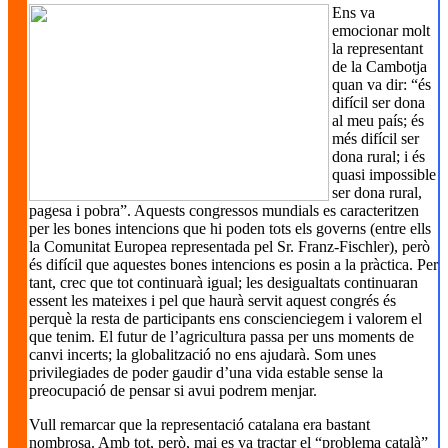
Ens va
emocionar molt
la representant
de la Cambotja
quan va dir: “és
difícil ser dona
al meu país; és
més difícil ser
dona rural; i és
quasi impossible
ser dona rural,
pagesa i pobra”. Aquests congressos mundials es caracteritzen
per les bones intencions que hi poden tots els governs (entre ells
la Comunitat Europea representada pel Sr. Franz-Fischler), però
és difícil que aquestes bones intencions es posin a la pràctica. Per
tant, crec que tot continuarà igual; les desigualtats continuaran
essent les mateixes i pel que haurà servit aquest congrés és
perquè la resta de participants ens conscienciegem i valorem el
que tenim. El futur de l’agricultura passa per uns moments de
canvi incerts; la globalització no ens ajudarà. Som unes
privilegiades de poder gaudir d’una vida estable sense la
preocupació de pensar si avui podrem menjar.
Vull remarcar que la representació catalana era bastant
nombrosa. Amb tot, però, mai es va tractar el “problema català”