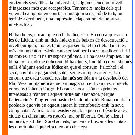
envien els seus fills a la universitat, i algunes tenen un nivell
d’ingressos més que acceptables. Tanmateix, molts dels qui
viuen al camp poden constatar una gran sensació de tedi, un
terrible avorriment, una impressió aclaparadora de pobresa
intel·lectual.
Hi ha diners, encara que no hi ha benestar. En comarques com
les de Lleida, amb un dels índexs més baixos de desocupació a
nivell europeu, moltes famílies passen tot el dia treballant i res
més, en un entorn estètic caracteritzat per la seva mediocritat. Hi
ha cotxes, i no hi ha transports públics. Hi ha cases àmplies, i no
hi ha un urbanisme coherent, hi ha diners, i no hi ha diversió més
enllà d’alguns enclaus lúdics en què el consum, l’alcohol i el
sexe, sovint de pagament, solen ser les úniques ofertes. Un
entorn que cada vegada resulta més semblant a la desolació del
Mid-West nordamericà que tan magistralment van descriure els
germans Cohen a Fargo. Els cacics locals són els primers
interessats a mantenir aquest ordre tan alienador, perquè
l’alienació és l’ingredient bàsic de la dominació. Bona part de la
població que viu en aquest entorn hi contribueix amb la seva
complicitat. Altres no ho resisteixen i busquen en l’èxode a les
ciutats un clima menys rigorós, major llibertat. Qui té talent i
ambició, els Julien Sorel actuals, tracten de buscar a les ciutats
les oportunitats que el seu entorn els nega.