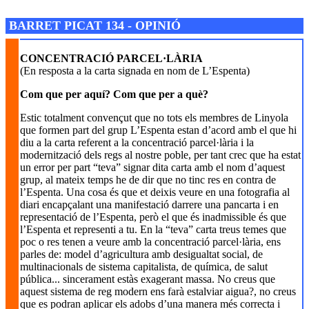
Josep M. Folguera Bonjorn
BARRET PICAT 134 - OPINIÓ
CONCENTRACIÓ PARCEL·LÀRIA
(En resposta a la carta signada en nom de L’Espenta)
Com que per aquí? Com que per a què?
Estic totalment convençut que no tots els membres de Linyola
que formen part del grup L’Espenta estan d’acord amb el que hi
diu a la carta referent a la concentració parcel·lària i la
modernització dels regs al nostre poble, per tant crec que ha estat
un error per part “teva” signar dita carta amb el nom d’aquest
grup, al mateix temps he de dir que no tinc res en contra de
l’Espenta. Una cosa és que et deixis veure en una fotografia al
diari encapçalant una manifestació darrere una pancarta i en
representació de l’Espenta, però el que és inadmissible és que
l’Espenta et representi a tu. En la “teva” carta treus temes que
poc o res tenen a veure amb la concentració parcel·lària, ens
parles de: model d’agricultura amb desigualtat social, de
multinacionals de sistema capitalista, de química, de salut
pública... sincerament estàs exagerant massa. No creus que
aquest sistema de reg modern ens farà estalviar aigua?, no creus
que es podran aplicar els adobs d’una manera més correcta i