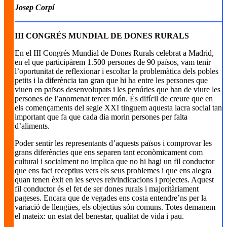
Josep Corpí
III CONGRÉS MUNDIAL DE DONES RURALS
En el III Congrés Mundial de Dones Rurals celebrat a Madrid,
en el que participàrem 1.500 persones de 90 països, vam tenir
l’oportunitat de reflexionar i escoltar la problemàtica dels pobles
petits i la diferència tan gran que hi ha entre les persones que
viuen en països desenvolupats i les penúries que han de viure les
persones de l’anomenat tercer món. És difícil de creure que en
els començaments del segle XXI tinguem aquesta lacra social tan
important que fa que cada dia morin persones per falta
d’aliments.
Poder sentir les representants d’aquests països i comprovar les
grans diferències que ens separen tant econòmicament com
cultural i socialment no implica que no hi hagi un fil conductor
que ens faci receptius vers els seus problemes i que ens alegra
quan tenen èxit en les seves reivindicacions i projectes. Aquest
fil conductor és el fet de ser dones rurals i majoritàriament
pageses. Encara que de vegades ens costa entendre’ns per la
variació de llengües, els objectius són comuns. Totes demanem
el mateix: un estat del benestar, qualitat de vida i pau.