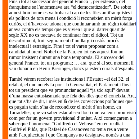
Fins i tot al successor del general Franco i, per extensió, del
franquisme se l’anomenava ara “el democratitzador”. De sobte
aquest bon home es va trobar al cap de les files antifranquistes i
els polítics de tota mena i condició li reconeixien un mèrit força
curiós, el d’haver-se adonat que continuar amb un règim totalitari
anava contra els temps que es vivien i que al darrer quart del
segle XX no es tractava de continuar fent el ridícol. Tot un
descobriment, fruit segurament d’un llarg i costós procés
intelectual i estratègic. Fins i tot el varen proposar com a
candidat al premi Nobel de la Pau, en tot cas aquest fou un
rumor insistent durant una bona temporada. El succesor del
general Franco, tot un programa; … ara, que si al seu moment li
van donar a en Henri Kissinger, doncs ja estem curats d’espants.
També vàrem recobrar les institucions i l’Estatut –el del 32, el
retallat, el que no els fa por– la Generalitat, el Parlament i fins i
tot un president que va pronunciar aquell “ja sóc aquí” devant
d’una massa entusiasmada que feia dos dies que el coneixia. Ara,
que tot s’ha de dir, i més enllà de les conviccions polítiques que
es puguin tenir, s’ha de reconèixer el mèrit d’un home, en
Tarradelles, que va saber estar al seu lloc i que va tenir prou visió
com per fer un govern provisional d’unitat. Així començarem a
saber que l’anomenat “Guilfredo el Velloso” era en realitat
Guifré el Pilós, que Rafael de Casanoves no tenia res a veure
amb l’arquitectura i que Companys no designava només a una