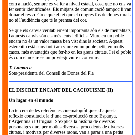
com a nació, sempre es va fer a nivell estatal, cosa que no ens va
fer sentir identificades. Els mitjans de comunicació tampoc li van
donar el ressò. Crec que el fet que el congrés fos de dones rurals
no té l’audiència que té la premsa del cor.
Sé que els canvis veritablement importants són els de mentalitats,
i aquests canvis són els més lents i difícils. Viure en un poble
encara no és un valor massa ben vist dins la societat. Aquest
estereotip està canviant i ara viure en un poble petit, en molts
casos, més avantatjós que fer-ho en les grans ciutats. I si el poble
és com el nostre és un privilegi viure i conviure.
T. Lamarca
Sots-presidenta del Consell de Dones del Pla
EL DISCRET ENCANT DEL CACIQUISME (II)
Un lugar en el mundo
La tercera de les referències cinematogràfiques d’aquesta
reflexió constitueix la d’una co-producció entre Espanya,
l’Argentina i l’Uruguai. S’explica la història de diversos
personatges que, per motius diversos, procedents de diverses
ciutats, i motivats per diverses raons, van a parar a una petita