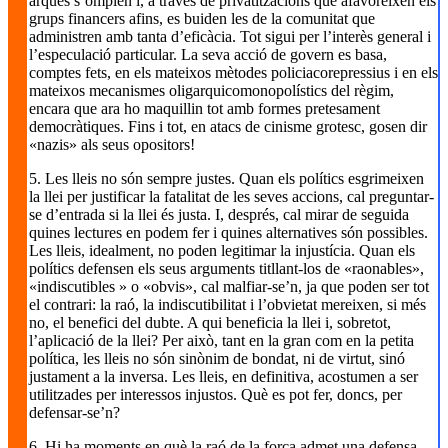
arques s’omplen i, a través de privatitzacions que afavoreixen els
grups financers afins, es buiden les de la comunitat que
administren amb tanta d’eficàcia. Tot sigui per l’interès general i
l’especulació particular. La seva acció de govern es basa,
comptes fets, en els mateixos mètodes policiacorepressius i en els
mateixos mecanismes oligarquicomonopolístics del règim,
encara que ara ho maquillin tot amb formes pretesament
democràtiques. Fins i tot, en atacs de cinisme grotesc, gosen dir
«nazis» als seus opositors!
5. Les lleis no són sempre justes. Quan els polítics esgrimeixen
la llei per justificar la fatalitat de les seves accions, cal preguntar-
se d’entrada si la llei és justa. I, després, cal mirar de seguida
quines lectures en podem fer i quines alternatives són possibles.
Les lleis, idealment, no poden legitimar la injustícia. Quan els
polítics defensen els seus arguments titllant-los de «raonables»,
«indiscutibles » o «obvis», cal malfiar-se’n, ja que poden ser tot
el contrari: la raó, la indiscutibilitat i l’obvietat mereixen, si més
no, el benefici del dubte. A qui beneficia la llei i, sobretot,
l’aplicació de la llei? Per això, tant en la gran com en la petita
política, les lleis no són sinònim de bondat, ni de virtut, sinó
justament a la inversa. Les lleis, en definitiva, acostumen a ser
utilitzades per interessos injustos. Què es pot fer, doncs, per
defensar-se’n?
6. Hi ha moments en què la raó de la força admet una defensa