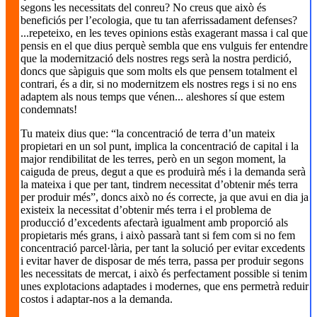
segons les necessitats del conreu? No creus que això és
beneficiós per l’ecologia, que tu tan aferrissadament defenses?
...repeteixo, en les teves opinions estàs exagerant massa i cal que
pensis en el que dius perquè sembla que ens vulguis fer entendre
que la modernització dels nostres regs serà la nostra perdició,
doncs que sàpiguis que som molts els que pensem totalment el
contrari, és a dir, si no modernitzem els nostres regs i si no ens
adaptem als nous temps que vénen... aleshores sí que estem
condemnats!
Tu mateix dius que: “la concentració de terra d’un mateix
propietari en un sol punt, implica la concentració de capital i la
major rendibilitat de les terres, però en un segon moment, la
caiguda de preus, degut a que es produirà més i la demanda serà
la mateixa i que per tant, tindrem necessitat d’obtenir més terra
per produir més”, doncs això no és correcte, ja que avui en dia ja
existeix la necessitat d’obtenir més terra i el problema de
producció d’excedents afectarà igualment amb proporció als
propietaris més grans, i això passarà tant si fem com si no fem
concentració parcel·lària, per tant la solució per evitar excedents
i evitar haver de disposar de més terra, passa per produir segons
les necessitats de mercat, i això és perfectament possible si tenim
unes explotacions adaptades i modernes, que ens permetrà reduir
costos i adaptar-nos a la demanda.