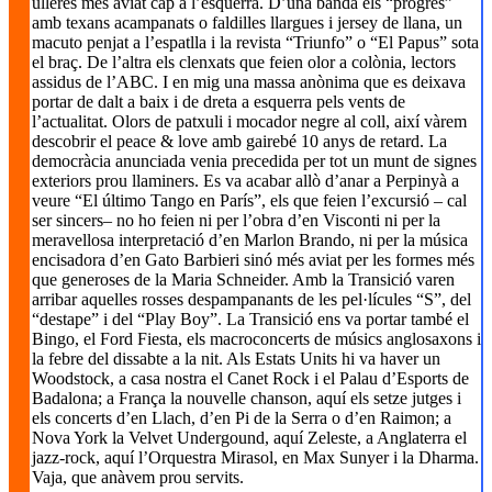
ulleres més aviat cap a l’esquerra. D’una banda els “progres”
amb texans acampanats o faldilles llargues i jersey de llana, un
macuto penjat a l’espatlla i la revista “Triunfo” o “El Papus” sota
el braç. De l’altra els clenxats que feien olor a colònia, lectors
assidus de l’ABC. I en mig una massa anònima que es deixava
portar de dalt a baix i de dreta a esquerra pels vents de
l’actualitat. Olors de patxuli i mocador negre al coll, així vàrem
descobrir el peace & love amb gairebé 10 anys de retard. La
democràcia anunciada venia precedida per tot un munt de signes
exteriors prou llaminers. Es va acabar allò d’anar a Perpinyà a
veure “El último Tango en París”, els que feien l’excursió – cal
ser sincers– no ho feien ni per l’obra d’en Visconti ni per la
meravellosa interpretació d’en Marlon Brando, ni per la música
encisadora d’en Gato Barbieri sinó més aviat per les formes més
que generoses de la Maria Schneider. Amb la Transició varen
arribar aquelles rosses despampanants de les pel·lícules “S”, del
“destape” i del “Play Boy”. La Transició ens va portar també el
Bingo, el Ford Fiesta, els macroconcerts de músics anglosaxons i
la febre del dissabte a la nit. Als Estats Units hi va haver un
Woodstock, a casa nostra el Canet Rock i el Palau d’Esports de
Badalona; a França la nouvelle chanson, aquí els setze jutges i
els concerts d’en Llach, d’en Pi de la Serra o d’en Raimon; a
Nova York la Velvet Undergound, aquí Zeleste, a Anglaterra el
jazz-rock, aquí l’Orquestra Mirasol, en Max Sunyer i la Dharma.
Vaja, que anàvem prou servits.