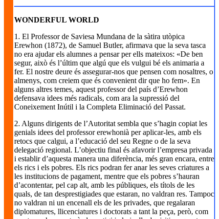
WONDERFUL WORLD
1. El Professor de Saviesa Mundana de la sàtira utòpica
Erewhon (1872), de Samuel Butler, afirmava que la seva tasca
no era ajudar els alumnes a pensar per ells mateixos: «De ben
segur, això és l’últim que algú que els vulgui bé els animaria a
fer. El nostre deure és assegurar-nos que pensen com nosaltres, o
almenys, com creiem que és convenient dir que ho fem». En
alguns altres temes, aquest professor del país d’Erewhon
defensava idees més radicals, com ara la supressió del
Coneixement Inútil i la Completa Eliminació del Passat.
2. Alguns dirigents de l’Autoritat sembla que s’hagin copiat les
genials idees del professor erewhonià per aplicar-les, amb els
retocs que calgui, a l’educació del seu Regne o de la seva
delegació regional. L’objectiu final és afavorir l’empresa privada
i establir d’aquesta manera una diferència, més gran encara, entre
els rics i els pobres. Els rics podran fer anar les seves criatures a
les institucions de pagament, mentre que els pobres s’hauran
d’acontentar, pel cap alt, amb les públiques, els títols de les
quals, de tan desprestigiades que estaran, no valdran res. Tampoc
no valdran ni un encenall els de les privades, que regalaran
diplomatures, llicenciatures i doctorats a tant la peça, però, com