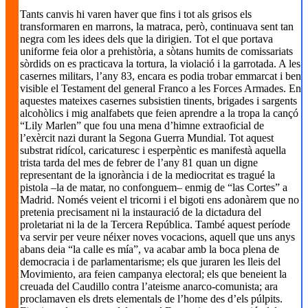
Tants canvis hi varen haver que fins i tot als grisos els
transformaren en marrons, la matraca, però, continuava sent tan
negra com les idees dels que la dirigien. Tot el que portava
uniforme feia olor a prehistòria, a sòtans humits de comissariats
sòrdids on es practicava la tortura, la violació i la garrotada. A les
casernes militars, l’any 83, encara es podia trobar emmarcat i ben
visible el Testament del general Franco a les Forces Armades. En
aquestes mateixes casernes subsistien tinents, brigades i sargents
alcohòlics i mig analfabets que feien aprendre a la tropa la cançó
“Lily Marlen” que fou una mena d’himne extraoficial de
l’exèrcit nazi durant la Segona Guerra Mundial. Tot aquest
substrat ridícol, caricaturesc i esperpèntic es manifestà aquella
trista tarda del mes de febrer de l’any 81 quan un digne
representant de la ignorància i de la mediocritat es tragué la
pistola –la de matar, no confonguem– enmig de “las Cortes” a
Madrid. Només veient el tricorni i el bigoti ens adonàrem que no
pretenia precisament ni la instauració de la dictadura del
proletariat ni la de la Tercera República. També aquest període
va servir per veure néixer noves vocacions, aquell que uns anys
abans deia “la calle es mía”, va acabar amb la boca plena de
democracia i de parlamentarisme; els que juraren les lleis del
Movimiento, ara feien campanya electoral; els que beneient la
creuada del Caudillo contra l’ateisme anarco-comunista; ara
proclamaven els drets elementals de l’home des d’els púlpits.