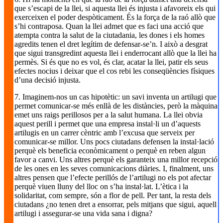
que s’escapi de la llei, si aquesta llei és injusta i afavoreix els qui
exerceixen el poder despòticament. És la força de la raó allò que
s’hi contraposa. Quan la llei admet que es faci una acció que
atempta contra la salut de la ciutadania, les dones i els homes
agredits tenen el dret legítim de defensar-se’n. I això a desgrat
que sigui transgredint aquesta llei i enderrocant allò que la llei ha
permès. Si és que no es vol, és clar, acatar la llei, patir els seus
efectes nocius i deixar que el cos rebi les conseqüències físiques
d’una decisió injusta.
7. Imaginem-nos un cas hipotètic: un savi inventa un artilugi que
permet comunicar-se més enllà de les distàncies, però la màquina
emet uns raigs perillosos per a la salut humana. La llei obvia
aquest perill i permet que una empresa instal·li un d’aquests
artilugis en un carrer cèntric amb l’excusa que serveix per
comunicar-se millor. Uns pocs ciutadans defensen la instal·lació
perquè els beneficia econòmicament o perquè en reben algun
favor a canvi. Uns altres perquè els garanteix una millor recepció
de les ones en les seves comunicacions diàries. I, finalment, uns
altres pensen que l’efecte perillós de l’artilugi no els pot afectar
perquè viuen lluny del lloc on s’ha instal·lat. L’ètica i la
solidaritat, com sempre, són a flor de pell. Per tant, la resta dels
ciutadans ¿no tenen dret a ensorrar, pels mitjans que sigui, aquell
artilugi i assegurar-se una vida sana i digna?