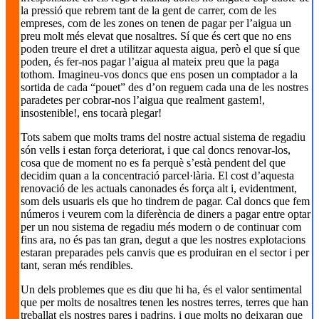
la pressió que rebrem tant de la gent de carrer, com de les
empreses, com de les zones on tenen de pagar per l’aigua un
preu molt més elevat que nosaltres. Sí que és cert que no ens
poden treure el dret a utilitzar aquesta aigua, però el que sí que
poden, és fer-nos pagar l’aigua al mateix preu que la paga
tothom. Imagineu-vos doncs que ens posen un comptador a la
sortida de cada “pouet” des d’on reguem cada una de les nostres
paradetes per cobrar-nos l’aigua que realment gastem!,
insostenible!, ens tocarà plegar!
Tots sabem que molts trams del nostre actual sistema de regadiu
són vells i estan força deteriorat, i que cal doncs renovar-los,
cosa que de moment no es fa perquè s’està pendent del que
decidim quan a la concentració parcel·lària. El cost d’aquesta
renovació de les actuals canonades és força alt i, evidentment,
som dels usuaris els que ho tindrem de pagar. Cal doncs que fem
números i veurem com la diferència de diners a pagar entre optar
per un nou sistema de regadiu més modern o de continuar com
fins ara, no és pas tan gran, degut a que les nostres explotacions
estaran preparades pels canvis que es produiran en el sector i per
tant, seran més rendibles.
Un dels problemes que es diu que hi ha, és el valor sentimental
que per molts de nosaltres tenen les nostres terres, terres que han
treballat els nostres pares i padrins, i que molts no deixaran que