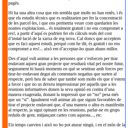
pagès.
Hi ha una altra cosa que em sembla que molts no han entès, i és
que els estudis tècnics que es realitzarien per fer la concentració
de les parcel·les, i que ens permetria veure com quedarien les
nostres explotacions... és totalment gratuït i no ens compromet a
res!, a partir d’aquí es podrien fer els càlculs reals del cost
d’instal·lació de la xarxa de reg nova. Cal doncs que acceptem
que es faci aquest estudi, perquè com he dit, és gratuït i no ens
compromet a res!... això em d’acceptar-ho quan abans millor.
Des d’aquí vull animar a les persones que s’esforcen per tirar
endavant aquest gran projecte que resultarà vital pel nostre futur,
segurament hi haurà moments en què se sentiran amb forces per
tirar-ho endavant degut als comentaris negatius que surten al
respecte, però heu de saber que també som molts els que n’estem
a favor i que no us deixeu impressionar per aquells que a les
reunions informatives donen la seva opinió en contra d’una
manera exagerada, donant la impressió que un “no” pesa més
que un “si”. Igualment vull animar als que siguin favorables de
tirar el projecte endavant que, d’una manera o altra es manifestin
al respecte, ja sigui opinant en les reunions, parlar-ne en grups
reduïts de gent, mitjançant cartes com aquesta..., etc.
Els temps canvien i això no ho pot aturar ningú, i en el món de la