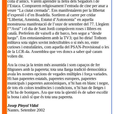
colla d’amics. Vàrem aprendre la lletra dels Segadors i de
l’Estaca. Comprarem religiosament l’entrada de cine per anar a
veure “La ciutat cremada”. Ens manifestaàrem per la llibertat
d’expresió i d’en Boadella. Sortírem al carrer per cridar
“Llibertat, Amnistia, Estatut d’Autonomia” en aquella
monstruosa manifestació de l’onze de setembre del 77. Llegíem
l’“Avui” i el dia de Sant Jordi compràvem roses i llibres en
català. Preferíem dir vaixell a dir barco, ben segur a “desde
luegu”. Ens entusiasmàrem amb la TV3; qui ho diria! Tothom
militava sota sigles sovint indexifrables o si més no, entre
curioses i estrafalàries, com aquella del PSAN-Provisional o les
de la LCR-4a. Assemblea que ves doncs a saber què caram
volien dir.
Ara la cosa ja la tenim més assumida i som capaços de fer
filigranes amb la papereta; tota una llarga tradició democràtica
avala les nostres opcions de vegades múltiples i força variades.
Hi han paperetes estatals, paperetes europees, paperetes
municipals i paperetes autonòmiques, n’hi han en blanc i negre,
de tots els colors tendències i condicions, n’hi han de lletges i
n’hi ha de boniques. Ara que tota la qüestió és de saber escollir
la bona i això sí que és tota una papereta.
Josep Pinyol Vidal
Nantes. Setembre 2002