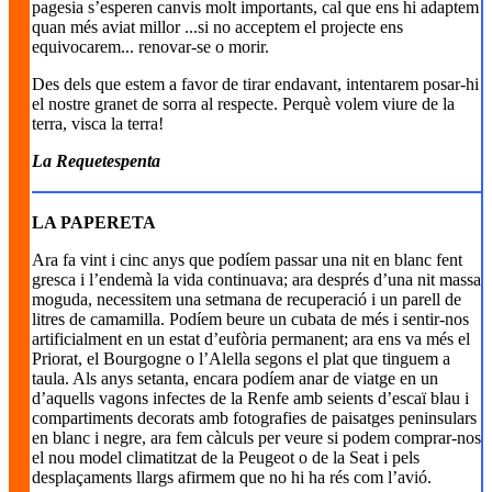
pagesia s’esperen canvis molt importants, cal que ens hi adaptem
quan més aviat millor ...si no acceptem el projecte ens
equivocarem... renovar-se o morir.
Des dels que estem a favor de tirar endavant, intentarem posar-hi
el nostre granet de sorra al respecte. Perquè volem viure de la
terra, visca la terra!
La Requetespenta
LA PAPERETA
Ara fa vint i cinc anys que podíem passar una nit en blanc fent
gresca i l’endemà la vida continuava; ara després d’una nit massa
moguda, necessitem una setmana de recuperació i un parell de
litres de camamilla. Podíem beure un cubata de més i sentir-nos
artificialment en un estat d’eufòria permanent; ara ens va més el
Priorat, el Bourgogne o l’Alella segons el plat que tinguem a
taula. Als anys setanta, encara podíem anar de viatge en un
d’aquells vagons infectes de la Renfe amb seients d’escaï blau i
compartiments decorats amb fotografies de paisatges peninsulars
en blanc i negre, ara fem càlculs per veure si podem comprar-nos
el nou model climatitzat de la Peugeot o de la Seat i pels
desplaçaments llargs afirmem que no hi ha rés com l’avió.