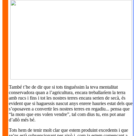
També t’he de dir que si tots tinguéssim la teva mentalitat
conservadora quan a l’agricultura, encara treballaríem la terra
amb rucs i fins i tot les nostres terres encara serien de secà, és
evident que si haguessis nascut anys enrere hauries estat dels que
s’oposaven a convertir les nostres terres en regadiu... pensa que
“la moto que ens volen vendre”, tal com dius tu, ens pot anar
d’allò més bé.
Tots hem de tenir molt clar que estem produint excedents i que
se’ns està subvencionant per això i, com ja estem començant a