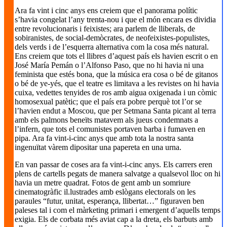
Ara fa vint i cinc anys ens creiem que el panorama polític
s’havia congelat l’any trenta-nou i que el món encara es dividia
entre revolucionaris i feixistes; ara parlem de lliberals, de
sobiranistes, de social-demòcrates, de neofeixistes-populistes,
dels verds i de l’esquerra alternativa com la cosa més natural.
Ens creiem que tots el llibres d’aquest país els havien escrit o en
José María Pemán o l’Alfonso Paso, que no hi havia ni una
feminista que estés bona, que la música era cosa o bé de gitanos
o bé de ye-yés, que el teatre es limitava a les revistes on hi havia
cuixa, vedettes tenyides de ros amb aigua oxigenada i un còmic
homosexual patètic; que el país era pobre perquè tot l’or se
l’havien endut a Moscou, que per Setmana Santa picant al terra
amb els palmons beneïts matavem als jueus condemnats a
l’infern, que tots el comunistes portaven barba i fumaven en
pipa. Ara fa vint-i-cinc anys que amb tota la nostra santa
ingenuïtat vàrem dipositar una papereta en una urna.
En van passar de coses ara fa vint-i-cinc anys. Els carrers eren
plens de cartells pegats de manera salvatge a qualsevol lloc on hi
havia un metre quadrat. Fotos de gent amb un somriure
cinematogràfic il.lustrades amb eslògans electorals on les
paraules “futur, unitat, esperança, llibertat…” figuraven ben
paleses tal i com el màrketing primari i emergent d’aquells temps
exigia. Els de corbata més aviat cap a la dreta, els barbuts amb