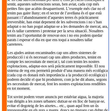
sentir, aquestes subvencions seran, ben aviat, cada cop més
petites fins que acabin desapareixent. L’exemple més clar no el
tenim pas gaire lluny; en el sector de l’avellana és el que està
passant i l’abandonament d’aquestes terres és pràcticament
irreversible, han estat depenent de les subvencions i no s’han
adaptat o no han pogut adaptar-se a les demandes de mercat, ara,
tot és tallar carreteres i protestar per la seva situació. Nosaltres
tenim ara l’oportunitat de renovar-nos i no ens podem quedar
parats i esperar el dia en que ens toqui a nosaltres tallar
carreteres.
Les ajudes aniran encaminades cap uns altres sistemes de
producció i si és necessari cap uns altres productes, tenint en
compte les necessitats de mercat i, tal com tenim les nostres
explotacions, adaptar-nos serà pràcticament impossible. El nou
sistema de reg ens permetrà produir d’una manera més ecològica
(cada cop es donarà més importància a la producció ecològica) i
podrem decidir el que hi produirem, com ja he dit abans, segons
les necessitats de mercat, fent les nostres explotacions rendibles
en tot moment.
Tot sovint podem veure anuncis per estalviar aigua, la majoria
van dirigits a les zones urbanes: dutxar-se en lloc de banyar-se,
evitar el degoteig de les aixetes... etc., quan aquí fem un ús
irresponsable en els regs a manta, doncs no tingueu cap dubte de