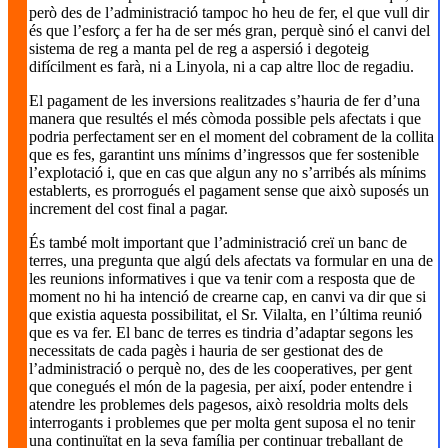
però des de l’administració tampoc ho heu de fer, el que vull dir
és que l’esforç a fer ha de ser més gran, perquè sinó el canvi del
sistema de reg a manta pel de reg a aspersió i degoteig
difícilment es farà, ni a Linyola, ni a cap altre lloc de regadiu.
El pagament de les inversions realitzades s’hauria de fer d’una
manera que resultés el més còmoda possible pels afectats i que
podria perfectament ser en el moment del cobrament de la collita
que es fes, garantint uns mínims d’ingressos que fer sostenible
l’explotació i, que en cas que algun any no s’arribés als mínims
establerts, es prorrogués el pagament sense que això suposés un
increment del cost final a pagar.
És també molt important que l’administració creï un banc de
terres, una pregunta que algú dels afectats va formular en una de
les reunions informatives i que va tenir com a resposta que de
moment no hi ha intenció de crearne cap, en canvi va dir que si
que existia aquesta possibilitat, el Sr. Vilalta, en l’última reunió
que es va fer. El banc de terres es tindria d’adaptar segons les
necessitats de cada pagès i hauria de ser gestionat des de
l’administració o perquè no, des de les cooperatives, per gent
que conegués el món de la pagesia, per així, poder entendre i
atendre les problemes dels pagesos, això resoldria molts dels
interrogants i problemes que per molta gent suposa el no tenir
una continuïtat en la seva família per continuar treballant de