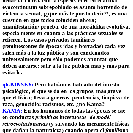
llenar la Tierra. con la especie. Pero en el actual
evocontinuum sobrepoblado es asunto horrendo de
violencia sexual, ¡¿que más te puedo decir?!, es una
cuestión en que todos coinciden ahora;
:manifestación/ prueba, de una moráldika evolutiva,
especialmente en cuanto a las prácticas sexuales se
refieren. Los casos privados familiares
(reminescentes de épocas idas y borradas) cada vez
salen más a la luz pública y son condenados
universalmente pero sólo podemos apuntar que
deben airearse: salir a la luz pública más y más para
evitarlo.
q6.KINSEY:
Pero habíamos hablado del incesto
psicológico, el que se da en los grupos, más grave
que el físico; lleva a guerras, pendencias, limpieza de
raza, genocidio: racismos, etc. ¿no Kama?
KAMA:
En los humanos de todas las épocas se cae
en conductas
primitivas
incestuosas -
de modè
/
retroevolucionarias
(y salvando las meramente físicas
que dañan la naturaleza) cuando opera el
familísmo