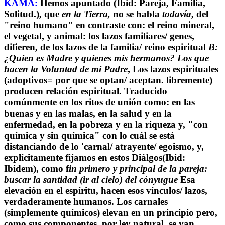
KAMA:
Hemos apuntado (Ibid: Pareja, Familia,
Solitud.), que
en la Tierra,
no se habla
todavía
, del
"reino humano" en contraste con: el reino mineral,
el vegetal, y animal: los lazos familiares/ genes,
difieren, de los lazos de la familia/ reino espiritual
B:
¿Quien es Madre y quienes mis hermanos? Los que
hacen la Voluntad de mi Padre
, Los lazos espirituales
(adoptivos= por que se optan/ aceptan. libremente)
producen relación espiritual. Traducido
comúnmente en los ritos de unión como: en las
buenas y en las malas, en la salud y en la
enfermedad, en la pobreza y en la riqueza y, "con
química y sin química" con lo cuál se está
distanciando de lo 'carnal/ atrayente/ egoismo, y,
explícitamente fijamos en estos Diálgos(Ibid:
Ibidem), como f
in primero y principal de la pareja:
buscar la santidad (ir al cielo) del cónyugue
Esa
elevación en el espíritu, hacen esos vínculos/ lazos,
verdaderamente humanos. Los carnales
(simplemente químicos) elevan en un principio pero,
como sus componentes, por ley natural, se van