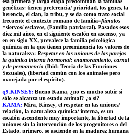
esa primera y larga etapa predominan la familias
genéticas: tienen preferencia/ prioridad, los genes, la
herencia, el clan, la tribu, y se da como trato social
frecuente el contexto romano de familia=
fámulos
=siervos/ esclavos, (Familia patriarcal). Pasados esos
diez mil años, en el siguiente escalón en ascenso, ya
en en siglo XX, prevalece la familia psicológica-
química en la que tienen preeminencia los valores de
la naturaleza:
Respetar en las uniones de las parejas
la química interna hormonal: enamoramiento, carnal
y de permanencia
(Ibid: Teoria de las Funciones
Sexuales), (libertad común con los animales pero
manejada por el espíritu).
q9.KINSEY:
Bueno Kama, ¿no es mucho subir si
sólo se alcanza un estado animal? ¿o sí?
KAMA:
Mira, Kinsey, el respetar en las uniones/
relación, la naturaleza química/ interna, es un
escalón ascendente muy importante, la libertad de la
uniones sin la intervención de los progenitores o del
Estado, primero, se asciende en la madurez humana