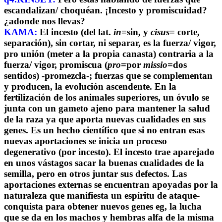
escandalizan/ choquéan. ¡Incesto y promiscuidad?
¿adonde nos llevas?
KAMA:
El incesto (del lat.
in
=sin, y
cisus
= corte,
separación), sin cortar, ni separar, es la fuerza/ vigor,
pro unión (meter a la propia canasta) contraria a la
fuerza/ vigor, promiscua (
pro
=por
missio
=dos
sentidos) -promezcla-; fuerzas que se complementan
y producen, la evolución ascendente. En la
fertilización de los animales superiores, un óvulo se
junta con un gameto ajeno para mantener la salud
de la raza ya que aporta nuevas cualidades en sus
genes. Es un hecho científico que si no entran esas
nuevas aportaciones se inicia un proceso
degenerativo (por incesto). El incesto trae aparejado
en unos vástagos sacar la buenas cualidades de la
semilla, pero en otros juntar sus defectos. Las
aportaciones externas se encuentran apoyadas por la
naturaleza que manifiesta un espíritu de ataque-
conquista para obtener nuevos genes eg, la lucha
que se da en los machos y hembras alfa de la misma