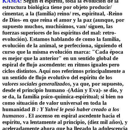
KAMA:
Según el espíritu, toda la evolución de la
estructura biológica tiene por objeto producir/
cimentar, a la (familia) reino/ res, espiritual, -Reino
de Dios- en que reina el amor y la paz (aunque, por
supuesto muchos, muchísimos, van/ siguen, las
fuerzas superiores de los espíritus del mal: retro-
evolución). Estamos hablando de como la familia,
evolución de la animal, se perfecciona, siguiendo el
curso que la misma evolución marca: "Cada época
es mejor que la anterior" en un sentido global de
espiral de flujo ascendente: en ritmos iguales pero
ciclos distintos. Aquí nos referimos principalmente a
un sentido de flujo evolutivo del espíritu de los
valores sociales generalizados
, ya que, por supuesto,
desde el principio humano -(Adán y Eva)- se dio, y
se da, la familia psíco-química-espiritual; si bien no
como situación de valor universal en toda la
humanidad
B : Y Yahvé le pesó haber creado a los
humanos
. El ascenso en espiral ascedente hacia el
espíritu, va lentamente al principio, (diez mil años), y
aceleradamente ahora que ha llegado la adolescencia