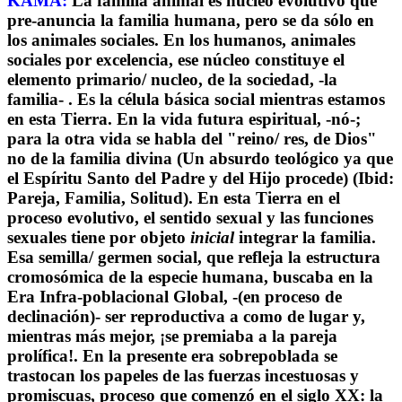
KAMA:
La familia animal es núcleo evolutivo que
pre-anuncia la familia humana, pero se da sólo en
los animales sociales. En los humanos, animales
sociales por excelencia, ese núcleo constituye el
elemento primario/ nucleo, de la sociedad, -la
familia- . Es la célula básica social mientras estamos
en esta Tierra. En la vida futura espiritual, -nó-;
para la otra vida se habla del "reino/ res, de Dios"
no de la familia divina (Un absurdo teológico ya que
el Espíritu Santo del Padre y del Hijo procede) (Ibid:
Pareja, Familia, Solitud). En esta Tierra en el
proceso evolutivo, el sentido sexual y las funciones
sexuales tiene por objeto
inicial
integrar la familia.
Esa semilla/ germen social, que refleja la estructura
cromosómica de la especie humana, buscaba en la
Era Infra-poblacional Global, -(en proceso de
declinación)- ser reproductiva a como de lugar y,
mientras más mejor, ¡se premiaba a la pareja
prolífica!. En la presente era sobrepoblada se
trastocan los papeles de las fuerzas incestuosas y
promiscuas, proceso que comenzó en el siglo XX: la