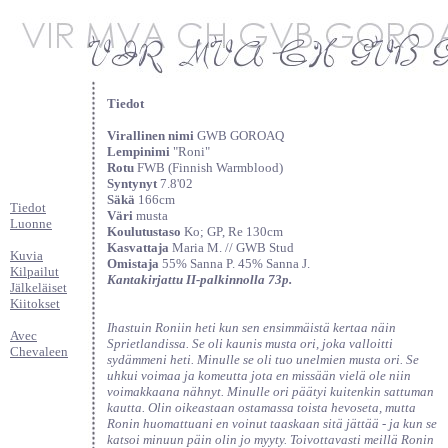
Tiedot
Virallinen nimi
GWB GOROAQ
Lempinimi
"Roni"
Rotu
FWB (Finnish Warmblood)
Syntynyt
7.8'02
Säkä
166cm
Tiedot
Väri
musta
Luonne
Koulutustaso
Ko; GP, Re 130cm
Kasvattaja
Maria M. // GWB Stud
Kuvia
Omistaja
55% Sanna P. 45% Sanna J.
Kilpailut
Kantakirjattu II-palkinnolla 73p.
Jälkeläiset
Kiitokset
Ihastuin Roniin heti kun sen ensimmäistä kertaa näin
Avec
Sprietlandissa. Se oli kaunis musta ori, joka valloitti
Chevaleen
sydämmeni heti. Minulle se oli tuo unelmien musta ori. Se
uhkui voimaa ja komeutta jota en missään vielä ole niin
voimakkaana nähnyt. Minulle ori päätyi kuitenkin sattuman
kautta. Olin oikeastaan ostamassa toista hevoseta, mutta
Ronin huomattuani en voinut taaskaan sitä jättää - ja kun se
katsoi minuun päin olin jo myyty. Toivottavasti meillä Ronin