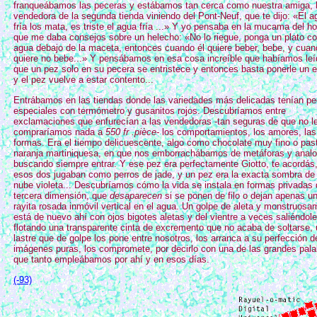
franqueábamos las peceras y estábamos tan cerca como nuestra amiga, 
vendedora de la segunda tienda viniendo del Pont-Neuf, que te dijo: «El a
fría los mata, es triste el agua fría ...» Y yo pensaba en la mucama del ho
que me daba consejos sobre un helecho: «No lo riegue, ponga un plato c
agua debajo de la maceta, entonces cuando él quiere beber, bebe, y cuan
quiere no bebe...» Y pensábamos en esa cosa increíble que habíamos leí
que un pez solo en su pecera se entristece y entonces basta ponerle un 
y el pez vuelve a estar contento...
Entrábamos en las tiendas donde las variedades más delicadas tenían p
especiales con termómetro y gusanitos rojos. Descubríamos entre
exclamaciones que enfurecían a las vendedoras -tan seguras de que no l
compraríamos nada a
550 fr .pièce-
los comportamientos, los amores, las
formas. Era el tiempo delicuescente, algo como chocolate muy fino o pas
naranja martiniquesa, en que nos emborrachábamos de metáforas y analo
buscando siempre entrar. Y ese pez era perfectamente Giotto, te acordás
esos dos jugaban como perros de jade, y un pez era la exacta sombra de
nube violeta... Descubríamos cómo la vida se instala en formas privadas
tercera dimensión, que
desaparecen
si se ponen de filo o dejan apenas u
rayita rosada inmóvil vertical en el agua. Un golpe de aleta y monstruosa
está de nuevo ahí con ojos bigotes aletas y del vientre a veces saliéndole
flotando una transparente cinta de excremento que no acaba de soltarse,
lastre que de golpe los pone entre nosotros, los arranca a su perfección d
imágenes puras, los compromete, por decirlo con una de las grandes pala
que tanto empleábamos por ahí y en esos días.
(-93)