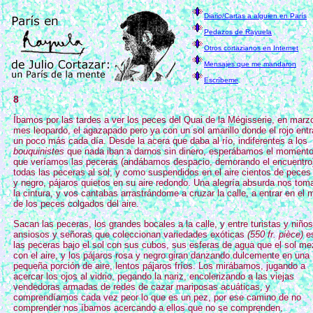
Diario/Cartas a alguien en París
Pedazos de Rayuela
Otros cortazianos en Internet
Mensajes que me mandaron
Escríbeme
8
Íbamos por las tardes a ver los peces del Quai de la Mégisserie, en marzo
mes leopardo, el agazapado pero ya con un sol amarillo donde el rojo ent
un poco más cada día. Desde la acera que daba al río, indiferentes a los
bouquinistes
que nada iban a darnos sin dinero, esperábamos el moment
que veríamos las peceras (andábamos despacio, demorando el encuentro
todas las peceras al sol, y como suspendidos en el aire cientos de peces
y negro, pájaros quietos en su aire redondo. Una alegría absurda nos tom
la cintura, y vos cantabas arrastrándome a cruzar la calle, a entrar en el
de los peces colgados del aire.
Sacan las peceras, los grandes bocales a la calle, y entre turistas y niños
ansiosos y señoras que coleccionan variedades exóticas
(550 fr. pièce)
e
las peceras bajo el sol con sus cubos, sus esferas de agua que el sol me
con el aire, y los pájaros rosa y negro giran danzando dulcemente en una
pequeña porción de aire, lentos pájaros fríos. Los mirábamos, jugando a
acercar los ojos al vidrio, pegando la nariz, encolerizando a las viejas
vendedoras armadas de redes de cazar mariposas acuáticas, y
comprendíamos cada vez peor lo que es un pez, por ese camino de no
comprender nos íbamos acercando a ellos que no se comprenden,