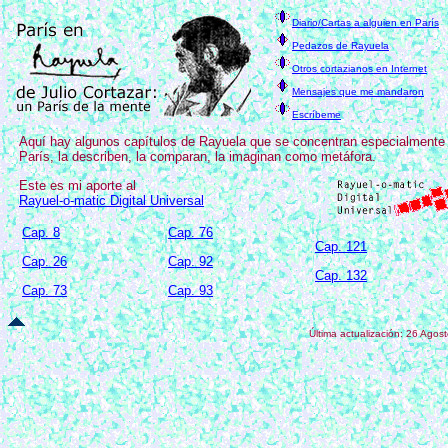
Diario/Cartas a alguien en París
Pedazos de Rayuela
Otros cortazianos en Internet
Mensajes que me mandaron
Escríbeme
Aquí hay algunos capítulos de Rayuela que se concentran especialmente
París, la describen, la comparan, la imaginan como metáfora.
Este es mi aporte al
Rayuel-o-matic Digital Universal
Cap. 8
Cap. 76
Cap. 121
Cap. 26
Cap. 92
Cap. 132
Cap. 73
Cap. 93
Última actualización:
26 Agost