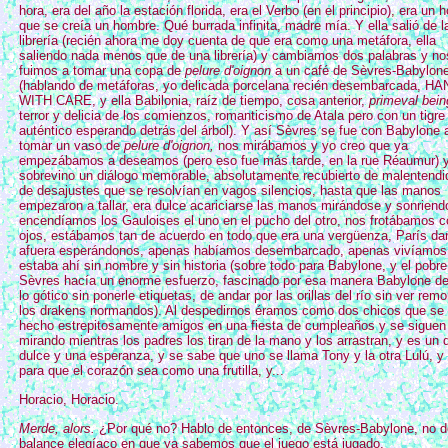
hora, era del año la estación florida, era el Verbo (en el principio), era un
que se creía un hombre. Qué burrada infinita, madre mía. Y ella salió de l
librería (recién ahora me doy cuenta de que era como una metáfora, ella
saliendo nada menos que de una librería) y cambiamos dos palabras y no
fuimos a tomar una copa de
pelure d'oignon
a un café de Sèvres-Babylon
(hablando de metáforas, yo delicada porcelana recién desembarcada, H
WITH CARE, y ella Babilonia, raíz de tiempo, cosa anterior,
primeval bein
terror y delicia de los comienzos, romanticismo de Atala pero con un tigre
auténtico esperando detrás del árbol). Y así Sèvres se fue con Babylone 
tomar un vaso de
pelure d'oignon,
nos mirábamos y yo creo que ya
empezábamos a deseamos (pero eso fue más tarde, en la rue Réaumur) 
sobrevino un diálogo memorable, absolutamente recubierto de malentendi
de desajustes que se resolvían en vagos silencios, hasta que las manos
empezaron a tallar, era dulce acariciarse las manos mirándose y sonriend
encendíamos los Gauloises el uno en el pucho del otro, nos frotábamos c
ojos, estábamos tan de acuerdo en todo que era una vergüenza, París d
afuera esperándonos, apenas habíamos desembarcado, apenas vivíamos,
estaba ahí sin nombre y sin historia (sobre todo para Babylone, y el pobre
Sèvres hacía un enorme esfuerzo, fascinado por esa manera Babylone de
lo gótico sin ponerle etiquetas, de andar por las orillas del río sin ver remo
los drakens normandos). Al despedirnos éramos como dos chicos que se
hecho estrepitosamente amigos en una fiesta de cumpleaños y se siguen
mirando mientras los padres los tiran de la mano y los arrastran, y es un 
dulce y una esperanza, y se sabe que uno se llama Tony y la otra Lulú, y
para que el corazón sea como una frutilla, y...
Horacio, Horacio.
Merde, alors.
¿Por qué no? Hablo de entonces, de Sèvres-Babylone, no d
balance elegíaco en que ya sabemos que el juego está jugado.