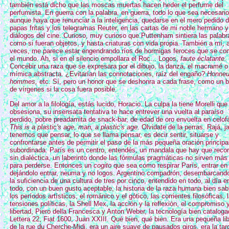
también está dicho que las moscas muertas hacen heder el perfume del
perfumista. En guerra con la palabra, en guerra, todo lo que sea necesario
aunque haya que renunciar a la inteligencia, quedarse en el mero pedido 
papas fritas y los telegramas Reuter, en las cartas de mi noble hermano y
diálogos del cine. Curioso, muy curioso que Puttenham sintiera las palabr
como si fueran objetos, y hasta criaturas con vida propia. También a mí, 
veces, me parece estar engendrando ríos de hormigas feroces que se co
el mundo. Ah, si en el silencio empollara el Roc... Logos,
faute éclatante.
Concebir una raza que se expresara por el dibujo, la danza, el macramé o
mímica abstracta. ¿Evitarían las connotaciones, raíz del engaño?
Honneu
hommes,
etc. Sí, pero un honor que se deshonra a cada frase, como un b
de vírgenes si la cosa fuera posible.
Del amor a la filología, estás lucido, Horacio. La culpa la tiene Morelli que
obsesiona, su insensata tentativa te hace entrever una vuelta al paraíso
perdido, pobre preadamita de snack-bar, de edad de oro envuelta en celof
This is a plastic's age, man, a plastic's age
. Olvidate de la perras. Rajá, ja
tenemos que pensar, lo que se llama pensar, es decir sentir, situarse y
confrontarse antes de permitir el paso de la más pequeña oración principa
subordinada. París es un centro, entendés, un mandala que hay que recor
sin dialéctica, un laberinto donde las fórmulas pragmáticas no sirven más
para perderse. Entonces un
cogito
que sea como respirar París, entrar en 
dejándolo entrar, neuma y no logos. Argentino compadrón, desembarcand
la suficiencia de una cultura de tres por cinco, entendido en todo, al día e
todo, con un buen gusto aceptable, la historia de la raza humana bien sab
los períodos artísticos, el románico y el gótico, las corrientes filosóficas, 
tensiones políticas, la Shell Mex, la acción y la reflexión, el compromiso y
libertad, Piero della Francesca y Anton Weber, la tecnología bien cataloga
Lettera 22, Fiat 1600, Juan XXIII. Qué bien, qué bien. Era una pequeña lib
de la rue du Cherche-Midi, era un aire suave de pausados giros, era la tar