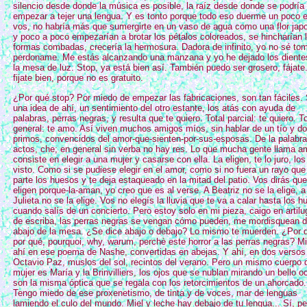
silencio desde donde la música es posible, la raíz desde donde se podría
empezar a tejer una lengua. Y es tonto porque todo eso duerme un poco 
vos, no habría más que sumergirte en un vaso de agua como una flor jap
y poco a poco empezarían a brotar los pétalos coloreados, se hincharían 
formas combadas, crecería la hermosura. Dadora de infinito, yo no sé tom
perdoname. Me estás alcanzando una manzana y yo he dejado los diente
la mesa de luz. Stop, ya está bien así. También puedo ser grosero, fájate
fijate bien, porque no es gratuito.
¿Por qué stop? Por miedo de empezar las fabricaciones, son tan fáciles.
una idea de ahí, un sentimiento del otro estante, los atás con ayuda de
palabras, perras negras, y resulta que te quiero. Total parcial: te quiero. To
general: te amo. Así viven muchos amigos míos, sin hablar de un tío y d
primos, convencidos del amor-que-sienten-por-sus-esposas. De la palabra
actos, che; en general sin verba no hay res. Lo que mucha gente llama a
consiste en elegir a una mujer y casarse con ella. La eligen, te lo juro, los
visto. Como si se pudiese elegir en el amor, como si no fuera un rayo que
parte los huesos y te deja estaqueado en la mitad del patio. Vos dirás que
eligen porque-la-aman, yo creo que es al verse. A Beatriz no se la elige, a
Julieta no se la elige. Vos no elegís la lluvia que te va a calar hasta los 
cuando salís de un concierto. Pero estoy solo en mi pieza, caigo en artilu
de escriba, las perras negras se vengan cómo pueden, me mordisquean 
abajo de la mesa. ¿Se dice abajo o debajo? Lo mismo te muerden. ¿Por 
por qué, pourquoi, why, warum, perchè este horror a las perras negras? Mi
ahí en ese poema de Nashe, convertidas en abejas. Y ahí, en dos versos
Octavio Paz, muslos del sol, recintos del verano. Pero un mismo cuerpo 
mujer es María y la Brinvilliers, los ojos que se nublan mirando un bello 
son la misma óptica que se regala con los retorcimientos de un ahorcado.
Tengo miedo de ese proxenetismo, de tinta y de voces, mar de lenguas
lamiendo el culo del mundo. Miel y leche hay debajo de tu lengua... Sí, pe