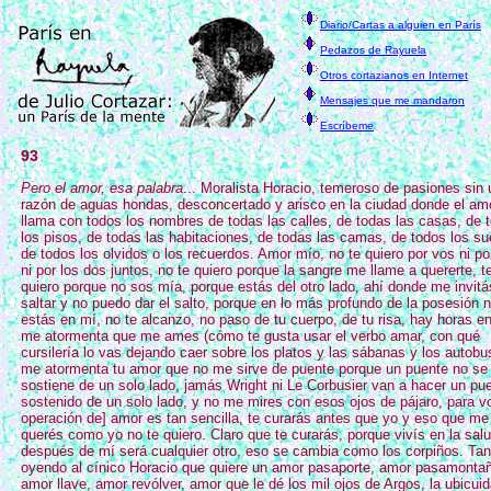
Diario/Cartas a alguien en París
Pedazos de Rayuela
Otros cortazianos en Internet
Mensajes que me mandaron
Escríbeme
93
Pero el amor, esa palabra
... Moralista Horacio, temeroso de pasiones sin
razón de aguas hondas, desconcertado y arisco en la ciudad donde el am
llama con todos los nombres de todas las calles, de todas las casas, de 
los pisos, de todas las habitaciones, de todas las camas, de todos los s
de todos los olvidos o los recuerdos. Amor mío, no te quiero por vos ni po
ni por los dos juntos, no te quiero porque la sangre me llame a quererte, t
quiero porque no sos mía, porque estás del otro lado, ahí donde me invitá
saltar y no puedo dar el salto, porque en lo más profundo de la posesión 
estás en mí, no te alcanzo, no paso de tu cuerpo, de tu risa, hay horas e
me atormenta que me ames (cómo te gusta usar el verbo amar, con qué
cursilería lo vas dejando caer sobre los platos y las sábanas y los autobu
me atormenta tu amor que no me sirve de puente porque un puente no se
sostiene de un solo lado, jamás Wright ni Le Corbusier van a hacer un pu
sostenido de un solo lado, y no me mires con esos ojos de pájaro, para v
operación de] amor es tan sencilla, te curarás antes que yo y eso que me
querés como yo no te quiero. Claro que te curarás, porque vivís en la salu
después de mí será cualquier otro, eso se cambia como los corpiños. Tan 
oyendo al cínico Horacio que quiere un amor pasaporte, amor pasamonta
amor llave, amor revólver, amor que le dé los mil ojos de Argos, la ubicuid