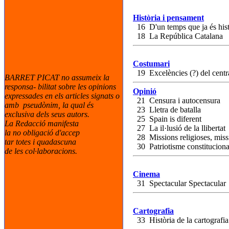
Història i pensament
16 D'un temps que ja és hist
18 La República Catalana
Costumari
19 Excelències (?) del centr
BARRET PICAT no assumeix la
responsa- bilitat sobre les opinions
Opinió
expressades en els articles signats o
21 Censura i autocensura
amb pseudònim, la qual és
23 Lletra de batalla
exclusiva dels seus autors.
25 Spain is diferent
La Redacció manifesta
27 La il·lusió de la llibertat
la no obligació d'accep
28 Missions religioses, missi
tar totes i quadascuna
30 Patriotisme constitucion
de les col·laboracions.
Cinema
31 Spectacular Spectacular
Cartografia
33 Història de la cartografia 