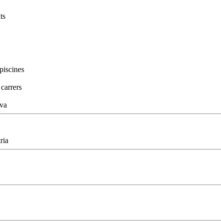
ts
piscines
carrers
va
ria