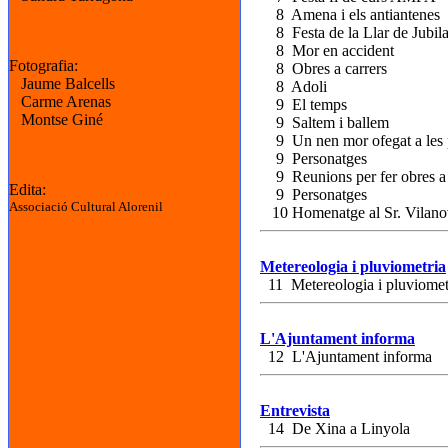
8 Amena i els antiantenes
8 Festa de la Llar de Jubila
8 Mor en accident
Fotografia:
8 Obres a carrers
Jaume Balcells
8 Adoli
Carme Arenas
9 El temps
Montse Giné
9 Saltem i ballem
9 Un nen mor ofegat a les 
9 Personatges
9 Reunions per fer obres a 
Edita:
9 Personatges
Associació Cultural Alorenil
10 Homenatge al Sr. Vilano
Metereologia i pluviometria
11 Metereologia i pluviomet
L'Ajuntament informa
12 L'Ajuntament informa
Entrevista
14 De Xina a Linyola