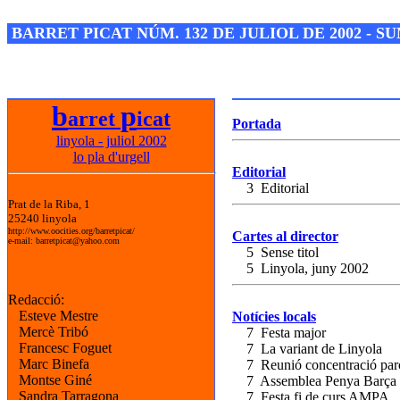
Josep M. Folguera Bonjorn
BARRET PICAT NÚM. 132 DE JULIOL DE 2002 - S
b
p
arret
icat
Portada
linyola - juliol 2002
lo pla d'urgell
Editorial
3 Editorial
Prat de la Riba, 1
25240 linyola
http://www.oocities.org/barretpicat/
Cartes al director
e-mail: barretpicat@yahoo.com
5 Sense titol
5 Linyola, juny 2002
Redacció:
Esteve Mestre
Notícies locals
Mercè Tribó
7 Festa major
Francesc Foguet
7 La variant de Linyola
Marc Binefa
7 Reunió concentració parce
Montse Giné
7 Assemblea Penya Barça
Sandra Tarragona
7 Festa fi de curs AMPA