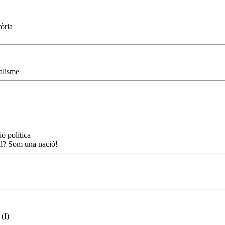
òria
alisme
ó política
al? Som una nació!
(I)