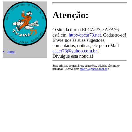
Atenção:
O site da turma EPCAr73 e AFA76
está em
http://epcar73.net
. Cadastre-se!
Envie-nos as suas sugestões,
comentários, críticas, etc pelo eMail
aaaer73@yahoo.com.br
!
Home
Divulgue esta notícia!
Suas criticas, comentários, sugestões, dúvidas são muito
benvidas. Escreva para
aaaer73@yahoo.com.br
!