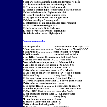
9- Dar OP status a alguem: digite /mode #canal +o nick
10- Listar os canais de um servidor: digite /list
11- Trocar seu nick: digite /nick novonick
12- Trocar o topico: digite /topic #canal a frase do topico
13- Ver info de usuario: Digite /whois nick
14- Gerar beep: digite /beep numero vezes
15- Apagar texto de uma janela: digite /clear
16-fechar pvt: digite /closemsg nick
17-Informações de um canal logado: digite /channel
18- Fechar cliente(soft) digite /exit
19- help sobre cmd: digite /help cmd
20- pede horario ao servidor : digite /time
21- Sair de todos canais: digite /join 0
Comandos Avançados
1-Banir por nick ................. : /mode #canal +b nick!*@*.*.*.*
2-Banir por user ................. : /mode #canal +b *!user@*.*.*.*
3-Banir por ip ................... : /mode #canal +b *!*@ip
4-DeOP usuario ................... : /mode #canal -o $nick
5-Dar KILL (so para IRCops) ...... : /kill $nick $msg
6-Ver usuarios com mesmo IP ...... : /who $nick
7-Ver info de usuario que saiu ... : /whowas $nick
8-Ver todos os usuarios c/ acesso a +W : /who 0 w
9-Ver todos os usuarios c/ acesso a +I : /who 0 i
10-Ver todos os usuarios c/ acesso a +S : /who 0 s
11-Ver todos os usuarios c/ acesso a +O : /who 0 o (ircops)
12-Dar um Ping ................... : /ctcp $nick Ping
13-Dar um Finger ................. : /ctcp $nick Finger
14-Convidar alguem a um canal .... : /invite $nick #canal
15-Ver todos os usuarios on-line . : /who
16-Se tornar IRCop ............... : /oper $nick $password
17-Enviar arquivo via DCC ........ : /dcc send $nick $file
18-Abrir DCC Chat ................ : /dcc chat $nick
19-Ver quem esta em um canal ..... : /names #canal
20-Ficar away .................... : /away $msg
21-Sair do away .................. : /away
22-Trazer o ultimo cmd na janela . : /
23-Ver a ultima linha digitada ... : /!
24-Tocar .wav .................... : /wavplay $file