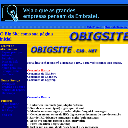
Fale Conosco
|
Troca de Banners
O Big Site como sua página
inicial.
Central de
Atendimentos
Página principal
Webmail
Pesquisas
Dicas do Mês
Nesta área você aprenderá a dominar o IRC, basta você escolher logo abaixo.
Tutoriais
Ajuda para IRC
Comandos Básicos
Serviço Grátis
Comandos de NickServ
Seu Time
Comandos de ChanServ
Comandos de Eggdrop
Outros Serviços
Downloads
Previsão do Tempo
Notícias de Esporte
Horóscopo
Comandos Básicos
Parceiros
Ajuda Online
1- Entrar em um canal: (join) digite: /j #canal
O Super Site
2- Sair de um canal: (part) digite: /part #canal
Wd Help
3- Mandar uma mensagem privada : digite: /msg nick mensagem
4- Conectar em um server de IRC: digite /server irc.nome do servidor.com.br
Seja Um
5-Sair do IRC deixando mensagem: digite /quit mensagem
6- Abrir pvt com um pessoa: digite /query nick
7- Fazer um action : digite /me msg
8- kickar um usuário: digite /kick #canal nick mensagem