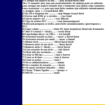
61-Carregar um arquivo na tela ... : /play [#canal/$nick] $file
Obs: O comando /play tem uma particularidade: ele tambem pode ser utilizado
para carregar um arquivo formato texto e interpretar suas linhas como comandos,
basta acrescentar -c e, para que uma linha somente seja utilizada radomicamente,
-r; exemplo: /play -c -r #canal/$nick $file
62-Da OP se ninguem der .......... : /pop $tempo #canal $nick
63-Enviar cmd RAW p/ o servidor .. : /raw $cmd
64-Salvar arquivo .ini ........... : /save $file.ini
65-Tipo de receber DCC ........... : /sreq [ask|auto|ignore]
Obs(65):ask:pergunta se recebe, auto:recebe automaticamente, ignore:ignora o
DCC.
66-Ligar o timer ................. : /timer $N_timer &repeticoes $intervalo $comandos
67-Abre U-Central (= /whois)...... : /uwho $nick
68-Liga/desliga tela p/ ver URLs . : /url [on|off]
69-Acrescenta usuario na lista ... : /auser -a $nivel $nick
70-Acrescenta usuario por email .. : /auser -a $email
71-Mudar nivel ................... : /dlevel $nivel $nick
72-Remover nicks de um nivel ..... : /flush $nivel
73-Remover nicks (= /flush) ...... : /rlevel $nivel
74-Lista usuarios de um nivel .... : /ulis $nivel
75-Obter info dos servidores ..... : /info
76-Listar os IRCops .............. : /stats o $server
77-Listar as K-lines ............. : /stats k $server
78-Listar as portas .............. : /stats l
79-Ver os administradores ........ : /admin
80-Ver o numero de usuarios ...... : /lusers
81-Ver quais servidores linkados . : /links
82-Checar ‘Timers’ ligados ....... : /groups -e
83-MOTD .......................... : /motd