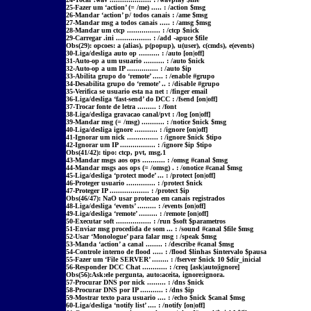
25-Fazer um ‘action’ (= /me) ..... : /action $msg
26-Mandar ‘action’ p/ todos canais : /ame $msg
27-Mandar msg a todos canais ..... : /amsg $msg
28-Mandar um ctcp ................ : /ctcp $nick
29-Carregar .ini ................. : /add -apuce $file
Obs(29): opcoes: a (alias), p(popup), u(user), c(cmds), e(events)
30-Liga/desliga auto op .......... : /auto [on|off]
31-Auto-op a um usuario .......... : /auto $nick
32-Auto-op a um IP ............... : /auto $ip
33-Abilita grupo do ‘remote’ ..... : /enable #grupo
34-Desabilita grupo do ‘remote’ .. : /disable #grupo
35-Verifica se usuario esta na net : /finger email
36-Liga/desliga ‘fast-send’ do DCC : /fsend [on|off]
37-Trocar fonte de letra ......... : /font
38-Liga/desliga gravacao canal/pvt : /log [on|off]
39-Mandar msg (= /msg) ........... : /notice $nick $msg
40-Liga/desliga ignore ........... : /ignore [on|off]
41-Ignorar um nick ............... : /ignore $nick $tipo
42-Ignorar um IP ................. : /ignore $ip $tipo
Obs(41/42): tipo: ctcp, pvt, msg.1
43-Mandar msgs aos ops ........... : /omsg #canal $msg
44-Mandar msgs aos ops (= /omsg) . : /onotice #canal $msg
45-Liga/desliga ‘protect mode’ ... : /protect [on|off]
46-Proteger usuario .............. : /protect $nick
47-Proteger IP ................... : /protect $ip
Obs(46/47): NaO usar protecao em canais registrados
48-Liga/desliga ‘events’ ......... : /events [on|off]
49-Liga/desliga ‘remote’ ......... : /remote [on|off]
50-Executar soft ................. : /run $soft $parametros
51-Enviar msg procedida de som ... : /sound #canal $file $msg
52-Usar ‘Monologue’ para falar msg : /speak $msg
53-Manda ‘action’ a canal ........ : /describe #canal $msg
54-Controle interno de flood ..... : /flood $linhas $intervalo $pausa
55-Fazer um ‘File SERVER’ ........ : /fserver $nick 10 $dir_inicial
56-Responder DCC Chat ............ : /creq [ask|auto|ignore]
Obs(56):Ask:ele pergunta, auto:aceita, ignore:ignora.
57-Procurar DNS por nick ......... : /dns $nick
58-Procurar DNS por IP ........... : /dns $ip
59-Mostrar texto para usuario .... : /echo $nick $canal $msg
60-Liga/desliga ‘notify list’ .... : /notify [on|off]