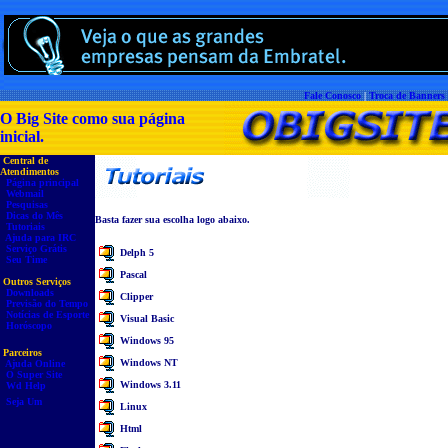
Fale Conosco
|
Troca de Banners
O Big Site como sua página
inicial.
Central de
Atendimentos
Página principal
Webmail
Pesquisas
Dicas do Mês
Basta fazer sua escolha logo abaixo.
Tutoriais
Ajuda para IRC
Serviço Grátis
Delph 5
Seu Time
Pascal
Outros Serviços
Downloads
Clipper
Previsão do Tempo
Notícias de Esporte
Visual Basic
Horóscopo
Windows 95
Parceiros
Windows NT
Ajuda Online
O Super Site
Windows 3.11
Wd Help
Seja Um
Linux
Html