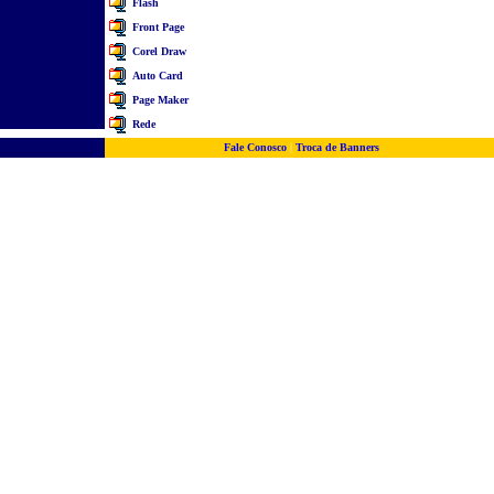
Flash
Front Page
Corel Draw
Auto Card
Page Maker
Rede
Fale Conosco
|
Troca de Banners