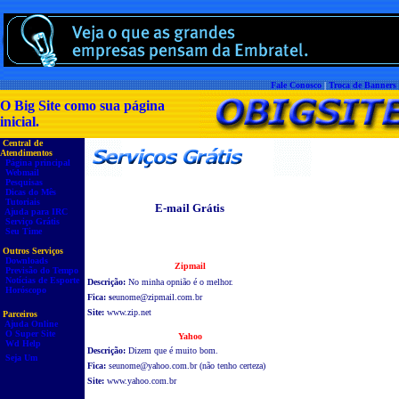
Fale Conosco
|
Troca de Banners
O Big Site como sua página
inicial.
Central de
Atendimentos
Página principal
Webmail
Pesquisas
Dicas do Mês
Tutoriais
E-mail Grátis
Ajuda para IRC
Serviço Grátis
Seu Time
Outros Serviços
Downloads
Zipmail
Previsão do Tempo
Notícias de Esporte
Descrição:
No minha opnião é o melhor.
Horóscopo
Fica: s
eunome@zipmail.com.br
Site:
www.zip.net
Parceiros
Ajuda Online
O Super Site
Yahoo
Wd Help
Descrição:
Dizem que é muito bom.
Seja Um
Fica:
seunome@yahoo.com.br
(não tenho certeza)
Site:
www.yahoo.com.br