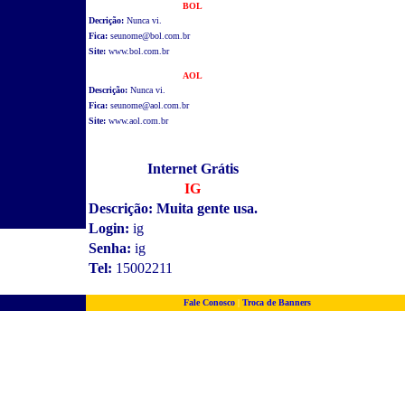
BOL
Decrição:
Nunca vi.
Fica:
seunome@bol.com.br
Site:
www.bol.com.br
AOL
Descrição:
Nunca vi.
Fica:
seunome@aol.com.br
Site:
www.aol.com.br
Internet Grátis
IG
Descrição: Muita gente usa.
Login:
ig
Senha:
ig
Tel:
15002211
Fale Conosco
|
Troca de Banners