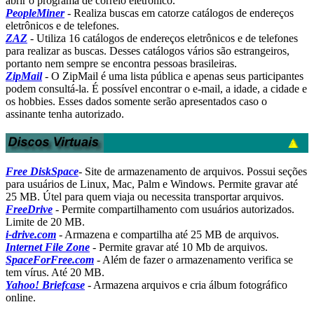
abrir o programa de correio eletrônico.
PeopleMiner
- Realiza buscas em catorze catálogos de endereços
eletrônicos e de telefones.
ZAZ
- Utiliza 16 catálogos de endereços eletrônicos e de telefones
para realizar as buscas. Desses catálogos vários são estrangeiros,
portanto nem sempre se encontra pessoas brasileiras.
ZipMail
- O ZipMail é uma lista pública e apenas seus participantes
podem consultá-la. É possível encontrar o e-mail, a idade, a cidade e
os hobbies. Esses dados somente serão apresentados caso o
assinante tenha autorizado.
Free DiskSpace
- Site de armazenamento de arquivos. Possui seções
para usuários de Linux, Mac, Palm e Windows. Permite gravar até
25 MB. Útel para quem viaja ou necessita transportar arquivos.
FreeDrive
- Permite compartilhamento com usuários autorizados.
Limite de 20 MB.
i-drive.com
- Armazena e compartilha até 25 MB de arquivos.
Internet File Zone
-
Permite gravar até 10 Mb de arquivos.
SpaceForFree.com
- Além de fazer o armazenamento verifica se
tem vírus. Até 20 MB.
Yahoo! Briefcase
- Armazena arquivos e cria álbum fotográfico
online.