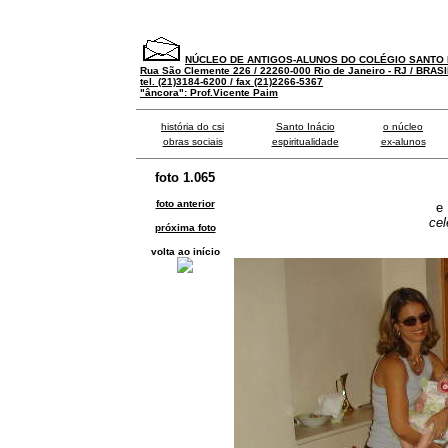
NÚCLEO DE ANTIGOS-ALUNOS DO COLÉGIO SANTO 
Rua São Clemente 226 / 22260-000 Rio de Janeiro - RJ / BRASI
tel. (21)3184-6200 / fax (21)2266-5367
"âncora": Prof.Vicente Paim
história do csi
Santo Inácio
o núcleo
obras sociais
espiritualidade
ex-alunos
foto 1.065
foto anterior
e 
cel
próxima foto
volta ao início