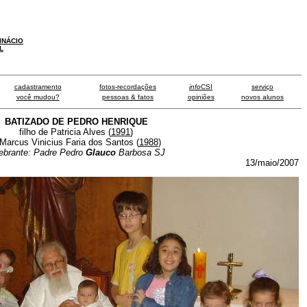
INÁCIO
L
cadastramento
fotos-recordações
info
CSI
serviço
você mudou?
pessoas & fatos
opiniões
novos alunos
BATIZADO DE PEDRO HENRIQUE
filho de Patricia Alves (
1991
)
Marcus Vinicius Faria dos Santos (
1988
)
ebrante: Padre Pedro
Glauco
Barbosa SJ
13/maio/2007