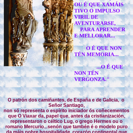
OU É QUE XAMÁIS
TIVO O IMPULSO
VIRIL DE
AVENTURARSE,
PARA APRENDER
E MELLORAR...
O É QUE NON
TÉN MEMORIA...
...O É QUE
NON TÉN
VERGONZA."
O patrón dos camiñantes, de España e de Galicia, o
Señor Santiago,
non só representa o espírito iniciador ós coñecementos
que O Viaxar da, papel que, antes da cristianización,
representaron o céltico Lug, o grego Hermes ou o
romano Mercurio...senón que tambén é o modelo puro
da máis nobre hospitalidade, corazón continental que