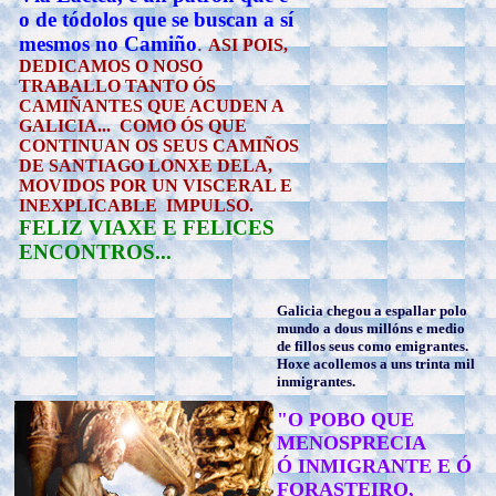
o de tódolos que se buscan a sí
mesmos no Camiño
.
ASI POIS,
DEDICAMOS O NOSO
TRABALLO TANTO ÓS
CAMIÑANTES QUE ACUDEN A
GALICIA... COMO ÓS QUE
CONTINUAN OS SEUS CAMIÑOS
DE SANTIAGO LONXE DELA,
MOVIDOS POR UN VISCERAL E
INEXPLICABLE IMPULSO.
FELIZ VIAXE E FELICES
ENCONTROS...
Galicia chegou a espallar polo
mundo a dous millóns e medio
de fillos seus como emigrantes.
Hoxe acollemos a uns trinta mil
inmigrantes.
"O POBO QUE
MENOSPRECIA
Ó INMIGRANTE E Ó
FORASTEIRO,