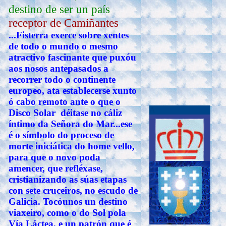
destino de ser un país
receptor de Camiñantes
...Fisterra exerce sobre xentes
de todo o mundo o mesmo
atractivo fascinante que puxóu
aos nosos antepasados a
recorrer todo o continente
europeo, ata establecerse xunto
ó cabo remoto ante o que o
A
Disco Solar déitase no cáliz
íntimo da Señora do Mar...ese
é o símbolo do proceso de
morte iniciática do home vello,
para que o novo poda
amencer, que refléxase,
cristianizando as súas etapas
con sete cruceiros, no escudo de
Galicia. Tocóunos un destino
viaxeiro, como o do Sol pola
Vía Láctea, e un patrón que é