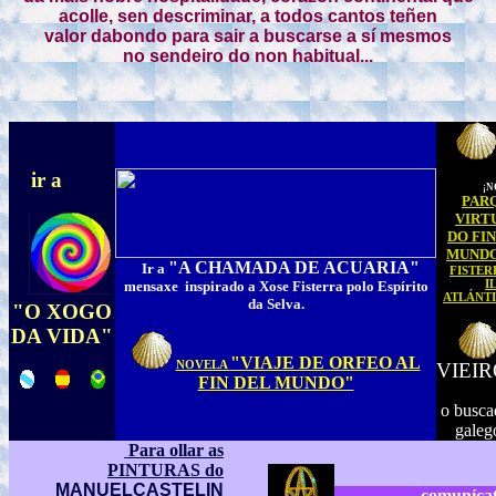
acolle, sen descriminar, a todos cantos teñen
valor dabondo para sair a buscarse a sí mesmos
no sendeiro do non habitual...
ir a
¡N
PAR
VIRT
DO FIN
MUND
"A CHAMADA DE ACUARIA"
Ir a
FISTER
I
mensaxe inspirado a Xose Fisterra polo Espírito
ATLÁNT
da Selva.
"O XOGO
DA VIDA"
"VIAJE DE ORFEO AL
NOVELA
VIEI
FIN DEL MUNDO"
o busca
galeg
Para ollar as
PINTURAS do
MANUELCASTELIN
comuníca