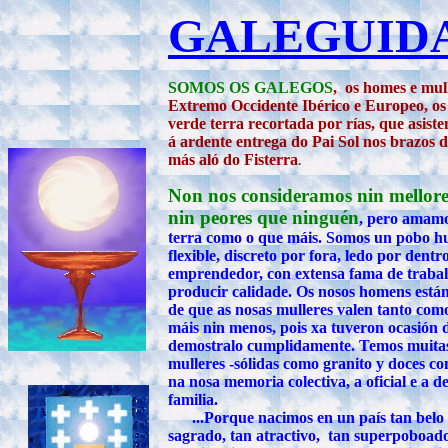
GALEGUID
SOMOS OS GALEGOS
, os homes e mul
Extremo Occidente Ibérico e Europeo, os f
verde terra recortada por rías, que asist
á ardente entrega do Pai Sol nos brazos 
más aló do Fisterra
.
Non nos consideramos nin mellore
nin peores que ninguén
, pero amamo
terra como o que máis. Somos un pobo h
flexible, discreto por fora, ledo por dentro
emprendedor, con extensa fama de trabal
producir calidade. Os nosos homens están
de que as nosas mulleres valen tanto como
máis nin menos, pois xa tuveron ocasión 
demostralo cumplidamente. Temos muita
mulleres -sólidas como granito y doces c
na nosa memoria colectiva, a oficial e a d
familia.
...Porque nacimos en un país tan belo 
sagrado, tan atractivo, tan superpoboad