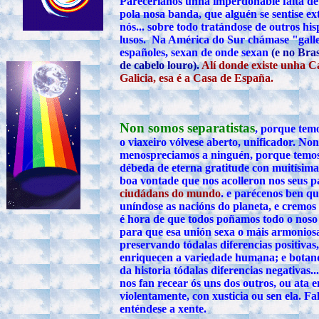
Pareceríanos unha imperdonable falta de 
pola nosa banda, que alguén se sentise ex
nós... sobre todo tratándose de outros hi
lusos. Na América do Sur chámase "gall
españoles, sexan de onde sexan
(e no Bras
de cabelo louro).
Alí donde existe unha C
Galicia, esa é a Casa de España.
Non somos separatistas
, porque temo
o viaxeiro vólvese aberto, unificador. Non
menospreciamos a ninguén, porque temo
débeda de eterna gratitude con muitísima
boa vontade que nos acolleron nos seus p
ciudádans do mundo
. e parécenos ben qu
uníndose as nacións do planeta, e cremos
é hora de que todos poñamos todo o nos
para que esa unión sexa o máis armoniosa
preservando tódalas diferencias positivas
enriquecen a variedade humana; e botand
da historia tódalas diferencias negativas..
nos fan recear ós uns dos outros, ou ata 
violentamente, con xusticia ou sen ela. F
enténdese a xente.