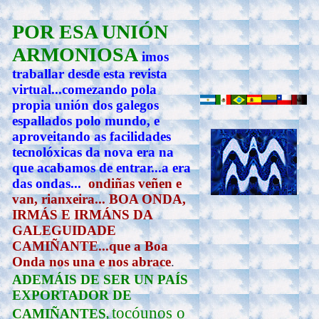
POR ESA UNIÓN
ARMONIOSA
imos
traballar desde esta revista
virtual...comezando pola
propia unión dos galegos
espallados polo mundo, e
aproveitando as facilidades
tecnolóxicas da nova era na
que acabamos de entrar...a era
das ondas...
ondiñas veñen e
van, rianxeira... BOA ONDA,
IRMÁS E IRMÁNS DA
GALEGUIDADE
CAMIÑANTE...que a Boa
Onda nos una e nos abrace
.
ADEMÁIS DE SER UN PAÍS
EXPORTADOR DE
tocóunos o
CAMIÑANTES
,