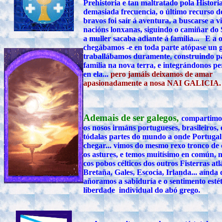
Prehistoria e tan maltratado pola Histori
demasiada frecuencia, o último recurso d
bravos foi saír á aventura, a buscarse a v
nacións lonxanas, siguindo o camiñar do 
a muller sacaba adiante á familia... E a 
chegábamos -e en toda parte atópase un g
traballábamos duramente, construindo pa
familia na nova terra, e integrándonos pe
en ela...
pero jamáis deixamos de amar
apasionadamente a nosa NAI GALICIA.
Ademais de ser galegos,
compartimo
os nosos irmáns portugueses, brasileiros, 
tódalas partes do mundo a onde Portugal
chegar... vimos do mesmo rexo tronco de 
os astures, e temos muitísimo en común, n
cos pobos célticos dos outros Fisterras atl
Bretaña, Gales, Escocia, Irlanda... aínd
añoramos a sabiduría e o sentimento estét
liberdade individual do abó grego.