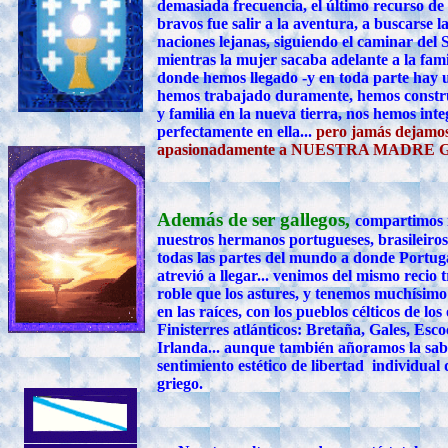
demasiada frecuencia, el último recurso de
bravos fue salir a la aventura, a buscarse l
naciones lejanas, siguiendo el caminar del S
mientras la mujer sacaba adelante a la fami
donde hemos llegado -y en toda parte hay u
hemos trabajado duramente, hemos constr
y familia en la nueva tierra, nos hemos int
perfectamente en ella...
pero jamás dejamo
apasionadamente a NUESTRA MADRE 
Además de ser gallegos,
compartimos 
nuestros hermanos portugueses, brasileiros,
todas las partes del mundo a donde Portug
atrevió a llegar... venimos del mismo recio 
roble que los astures, y tenemos muchísim
en las raíces, con los pueblos célticos de los
Finisterres atlánticos: Bretaña, Gales, Esco
Irlanda... aunque también añoramos la sabi
sentimiento estético de libertad individual 
griego.