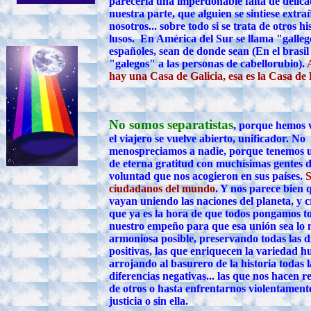
parecería una imperdonable falta de delica
nuestra parte, que alguien se sintiese extra
nosotros... sobre todo si se trata de otros h
lusos. En América del Sur se llama "galleg
españoles, sean de donde sean (En el brasil
"galegos" a las personas de cabellorubio).
hay una Casa de Galicia, esa es la Casa de
No somos separatistas
, porque hemos v
el viajero se vuelve abierto, unificador. No
menospreciamos a nadie, porque tenemos 
de eterna gratitud con muchísimas gentes 
voluntad que nos acogieron en sus países.
ciudadanos del mundo
. Y nos parece bien 
vayan uniendo las naciones del planeta, y 
que ya es la hora de que todos pongamos t
nuestro empeño para que esa unión sea lo
armoniosa posible, preservando todas las d
positivas, las que enriquecen la variedad 
arrojando al basurero de la historia todas l
diferencias negativas... las que nos hacen r
de otros o hasta enfrentarnos violentament
justicia o sin ella.