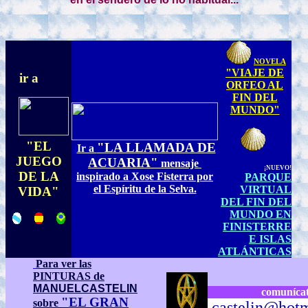
NOVELA
"VIAJE DE
ir a
ORFEO AL
FIN DEL
MUNDO"
"EL
"LA LLAMADA DE
Ir a
I
JUEGO
ACUARIA"
mensaje
¡NUEVO!
DE LA
inspirado a Xose Fisterra por
PARQUE
el Espíritu de la Selva.
VIRTUAL
VIDA"
DEL FIN DEL
MUNDO EN
FINISTERRE
E ISLAS
ATLÁNTICAS
Para ver las
PINTURAS de
MANUELCASTELIN
comuníca
"EL GRAN
sobre
castelin@hot