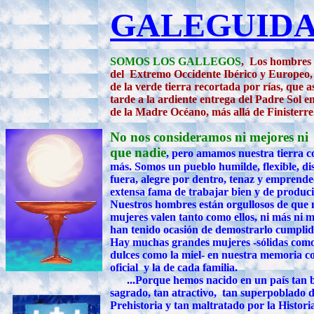
GALEGUID
SOMOS LOS GALLEGOS
, Los hombres 
del Extremo Occidente Ibérico y Europeo, 
de la verde tierra recortada por rías, que a
tarde a la ardiente entrega del Padre Sol e
de la Madre Océano, más allá de Finisterre
No nos consideramos ni mejores ni
que nadie
, pero amamos nuestra tierra c
más. Somos un pueblo humilde, flexible, di
fuera, alegre por dentro, tenaz y emprende
extensa fama de trabajar bien y de produci
Nuestros hombres están orgullosos de que 
mujeres valen tanto como ellos, ni más ni 
han tenido ocasión de demostrarlo cumpli
Hay muchas grandes mujeres -sólidas como
dulces como la miel- en nuestra memoria col
oficial y la de cada familia.
...Porque hemos nacido en un país tan be
sagrado, tan atractivo, tan superpoblado d
Prehistoria y tan maltratado por la Histori