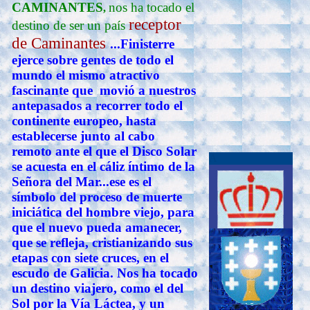
CAMINANTES
nos ha tocado el
,
receptor
destino de ser un país
de Caminantes
...Finisterre
ejerce sobre gentes de todo el
mundo el mismo atractivo
fascinante que movió a nuestros
antepasados a recorrer todo el
continente europeo, hasta
establecerse junto al cabo
remoto ante el que el Disco Solar
A
se acuesta en el cáliz íntimo de la
Señora del Mar...ese es el
símbolo del proceso de muerte
iniciática del hombre viejo, para
que el nuevo pueda amanecer,
que se refleja, cristianizando sus
etapas con siete cruces, en el
escudo de Galicia. Nos ha tocado
un destino viajero, como el del
Sol por la Vía Láctea, y un