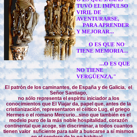
TUVO EL IMPULSO
VIRIL DE
AVENTURARSE,
PARA APRENDER
Y MEJORAR...
O ES QUE NO
TIENE MEMORIA...
...O ES QUE
NO TIENE
VERGÜENZA."
El patrón de los caminantes, de España y de Galicia, el
Señor Santiago,
no sólo representa el espíritu iniciador a los
conocimientos que El Viajar da, papel que, antes de la
cristianización, representaron el céltico Lug, el griego
Hermes o el romano Mercurio...sino que también es el
modelo puro de la más noble hospitalidad, corazón
continental que acoge, sin discriminar, a todos cuantos
tienen valor suficiente para salir a buscarse a sí mismos
en el sendero de lo no habitual...