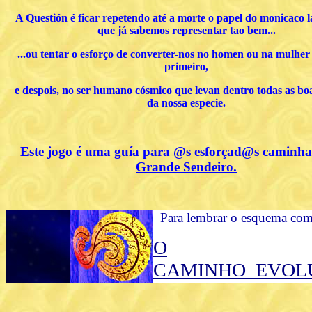
A Questión é ficar repetendo até a morte o papel do monicaco 
que já sabemos representar tao bem...
...ou tentar o esforço de converter-nos no homen ou na mulher
primeiro,
e despois, no ser humano cósmico que levan dentro todas as bo
da nossa especie.
Este jogo é uma guía para @s esforçad@s caminha
Grande Sendeiro.
Para lembrar o esquema comp
O
CAMINHO EVOL