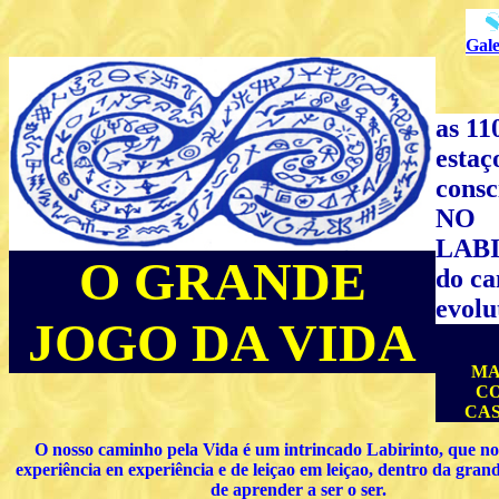
Gal
as 11
estaç
consc
NO
LAB
O GRANDE
do c
evolu
JOGO DA VIDA
MA
C
CA
O nosso caminho pela Vida é um intrincado Labirinto, que no
experiência en experiência e de leiçao em leiçao, dentro da gran
de aprender a ser o ser.