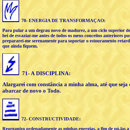
70- ENERGIA DE TRANSFORMA
ÇAO
:
Para pular a um degrau novo de madurez, a um ciclo superior de
hei de esvaziar-me antes de todos os meus conceitos anteriores poss
prepararei-me serenamente para soportar o estouramento retar
que ainda fiquem.
71- A DISCIPLINA:
Alargarei com constância a minha alma, até que seja
abarcar de novo o Todo.
72- CONSTRUCTIVIDADE:
Reorganizo ordenadamente as minhas energias, a fim de pó-las a 