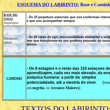
ESQUEMA DO LABIRINTO:
Base e Caminh
BASE DO
- Os 10 perpetuos esenciais que nos conforman interi
JOGO
e que nos acompanhan sempre.
Arquétipos:
- As 20 caras do ego, emocionalidade elemental e vulg
Submundo
tem que transformar-se nos poderes pessoais do nos
Astral:
ánimo.
- Os 8 estagios e o resto das 110 estaçoes d
aprendizajem, cada vez mais elevado, da ev
psíquica humana: a partir da simples
CAMINHO
rem
potencialidade, até a mestría do viver.
(
negrita
Arcanos Maiores
em
, os
)
TEXTOS DO LABIRINTO