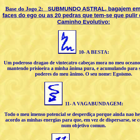
Base do Jogo 2:
SUBMUNDO ASTRAL, bagajem emo
faces do ego ou as 20 pedras que tem-se que pulir 
Caminho Evolutivo:
10- A BESTA:
Um poderoso dragao de vintecatro cabeças mora no meu oceano
mantendo prisioeira a minha ânima pura, e acumulando para s
poderes do meu ânimo. O seu nome: Egoísmo.
11- A VAGABUNDAGEM:
Todo o meu imenso potencial se desperdiça porque ainda nao h
acordo as minhas energias para que, em vez de dispersarse, se
num objetivo comun.