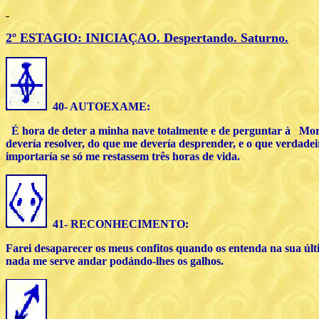
2º E
STAGIO
: INICIA
ÇAO. Despertando. Saturno.
40- AUTOEXAME:
É hora de deter a minha nave totalmente e de perguntar à Mor
devería resolver, do que me devería desprender, e o que verdad
importaría se só me restassem três horas de vida.
41- RECONHECIMENTO:
Farei desaparecer os meus confitos quando os entenda na sua últ
nada me serve andar podándo-lhes os galhos.