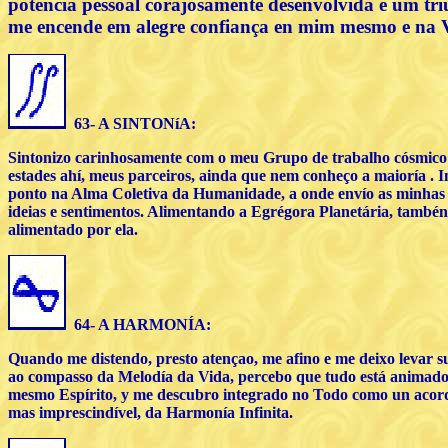
potência pessoal corajosamente desenvolvida e um tr
me encende em alegre confiança en mim mesmo e na 
63- A SINTONíA:
Sintonizo carinhosamente com o meu Grupo de trabalho cósmico:
estades ahí, meus parceiros, ainda que nem conheço a maioría .
ponto na Alma Coletiva da Humanidade, a onde envío as minhas
ideias e sentimentos. Alimentando a Egrégora Planetária, tambén
alimentado por ela.
64- A HARMONÍA:
Quando me distendo, presto atençao, me afino e me deixo levar 
ao compasso da Melodía da Vida, percebo que tudo está animado
mesmo Espírito, y me descubro integrado no Todo como un acor
mas imprescindível, da Harmonía Infinita.