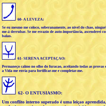
60- A LEVEZA:
Se eu mesmo me coloco, soberanamente, ao nível do chao, ningu
me-á derrubar. Se me esvazío de auto-importância, ascenderei 
balao.
61- SERENA ACEPTA
ÇAO
:
Permaneço calmo no olho do furacao, aceitando todas as provas e
a Vida me envía para fortificar-me e completar-me.
62- O ENTUSIASMO:
Um conflito interno superado é uma leiçao aprendid