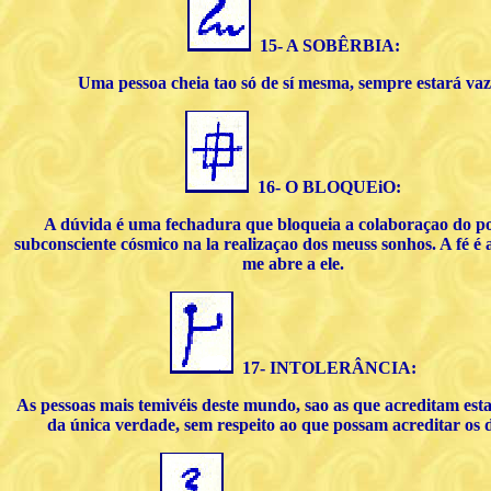
15- A SOBÊRBIA:
Uma pessoa cheia tao só de sí mesma, sempre estará vaz
16- O BLOQUEiO:
A dúvida é uma fechadura que bloqueia a colaboraçao do p
subconsciente cósmico na la realiza
çao
dos meuss sonhos. A fé é 
me abre a ele.
17- INTOLERÂNCIA:
As pessoas mais temivéis deste mundo, sao as que acreditam est
da única verdade, sem respeito ao que possam acreditar os 