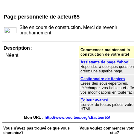
Page personnelle de acteur65
Site en cours de construction. Merci de revenir
prochainement !
Description :
Commencez maintenant la
construction de votre site!
Néant
Assistants de page Yahoo!
Répondez à quelques question
créez une superbe page.
Gestionnaire de fichiers
Créez des sous-répertoires,
téléchargez vos fichiers et eff
vos modifications en toute facil
Éditeur avancé
Écrivez de toutes pièces votre
HTML.
Mon URL :
http://www.oocities.org/cf/acteur65/
Vous n'avez pas trouvé ce que vous
Vous voulez commencer votr
cherchiez?
site?