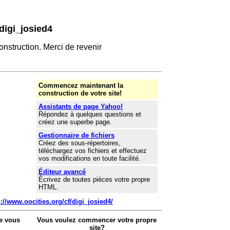
digi_josied4
onstruction. Merci de revenir
Commencez maintenant la
construction de votre site!
Assistants de page Yahoo!
Répondez à quelques questions et
créez une superbe page.
Gestionnaire de fichiers
Créez des sous-répertoires,
téléchargez vos fichiers et effectuez
vos modifications en toute facilité.
Éditeur avancé
Écrivez de toutes pièces votre propre
HTML.
p://www.oocities.org/cf/digi_josied4/
e vous
Vous voulez commencer votre propre
site?