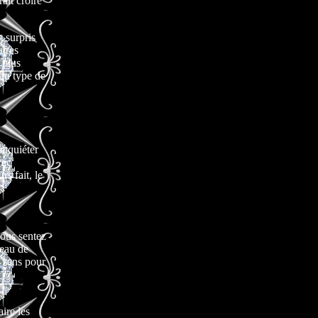
ait croire
 surpris
utres
 plus
au type de
inquiéter
vec
s fait, le
vous sentez
veau de
e sans pour
ire les