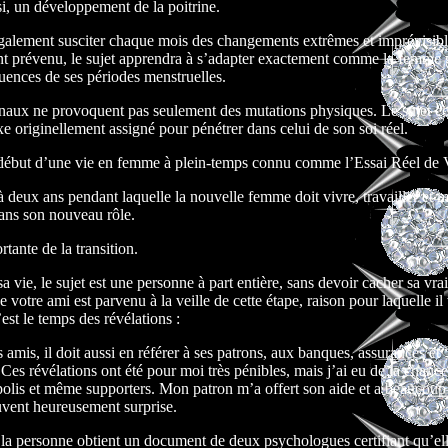
si, un développement de la poitrine.
alement susciter chaque mois des changements extrêmes et imprévisibl
nt prévenu, le sujet apprendra à s’adapter exactement comme la femme 
uences de ses périodes menstruelles.
aux ne provoquent pas seulement des mutations physiques. Le sujet 
xe originellement assigné pour pénétrer dans celui de son soi réel.
 début d’une vie en femme à plein-temps connu comme l’Essai Réel de 
à deux ans pendant laquelle la nouvelle femme doit vivre, travailler et 
dans son nouveau rôle.
rtante de la transition.
a vie, le sujet est une personne à part entière, sans devoir cacher sa vra
 votre ami est parvenu à la veille de cette étape, raison pour laquelle il 
’est le temps des révélations :
s amis, il doit aussi en référer à ses patrons, aux banques, assurances et
 Ces révélations ont été pour moi très pénibles, mais j’ai eu de la chance
polis et même supporters. Mon patron m’a offert son aide et a beaucoup 
ouvent heureusement surprise.
, la personne obtient un document de deux psychologues certifiant qu’ell