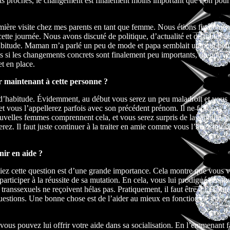
ts proches, le changement est finalement moins important que l’on pourr
mière visite chez mes parents en tant que femme. Nous étions finalement
cette journée. Nous avons discuté de politique, d’actualité et de toutes a
bitude. Maman m’a parlé un peu de mode et papa semblait un petit peu
s si les changements concrets sont finalement peu importants, un nouve
et en place.
 maintenant à cette personne ?
d’habitude. Évidemment, au début vous serez un peu maladroit et vous
 vous l’appellerez parfois avec son précédent prénom. Il ne faut pas s’
ouvelles femmes comprennent cela, et vous serez surpris de la rapidité a
rez. Il faut juste continuer à la traiter en amie comme vous l’avez toujour
nir en aide ?
siez cette question est d’une grande importance. Cela montre que vous 
articiper à la réussite de sa mutation. En cela, vous lui prodigué un ni
ranssexuels ne reçoivent hélas pas. Pratiquement, il faut être à l’écout
questions. Une bonne chose est de l’aider au mieux en fonction de vos
ous pouvez lui offrir votre aide dans sa socialisation. En l’emmenant fa