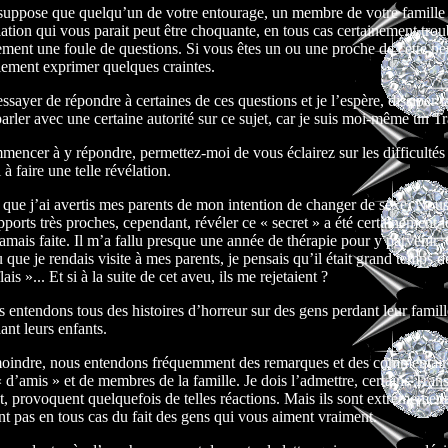
je suppose que quelqu’un de votre entourage, un membre de votre famille
lation qui vous parait peut être choquante, en tous cas certainement trou
ment une foule de questions. Si vous êtes un ou une proche de cette pe
ement exprimer quelques craintes.
 essayer de répondre à certaines de ces questions et je l’espère, dissiper l
parler avec une certaine autorité sur ce sujet, car je suis moi-même un T
encer à y répondre, permettez-moi de vous éclairez sur les difficultés
à faire une telle révélation.
ps que j’ai avertis mes parents de mon intention de changer de sexe. Nou
pports très proches, cependant, révéler ce « secret » a été certainement l
i jamais faite. Il m’a fallu presque une année de thérapie pour y parvenir
 que je rendais visite à mes parents, je pensais qu’il était grand temps d
is »... Et si à la suite de cet aveu, ils me rejetaient ?
 entendons tous des histoires d’horreur sur des gens perdant leur famill
ant leurs enfants.
moindre, nous entendons fréquemment des remarques et des commentair
« d’amis » et de membres de la famille. Je dois l’admettre, certains Tran
, provoquent quelquefois de telles réactions. Mais ils sont extrêmement
ont pas en tous cas du fait des gens qui vous aiment vraiment.