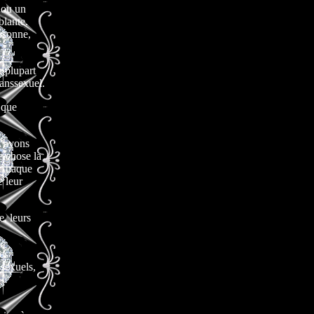
 ou un
blante.
rsonne,
a plupart
ranssexuel.
 que
s avons
e chose la
. Chaque
e leur
e, leurs
es
ssexuels,