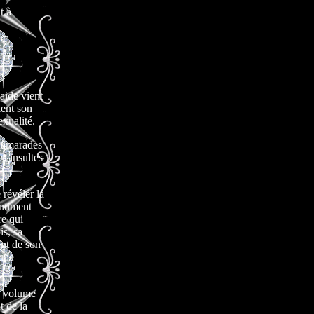
t à
aide vient
ient son
exualité.
 camarades
es insultes
 révéler la
entiment
re qui
is, sa
but de son
 une
u volume
t de la