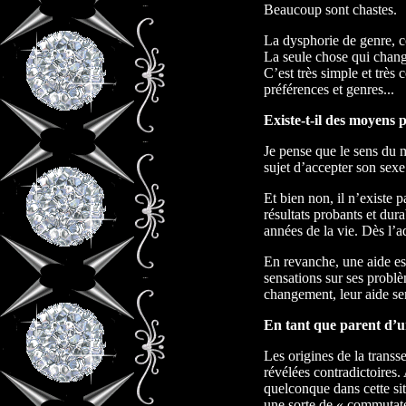
Beaucoup sont chastes.
La dysphorie de genre, c
La seule chose qui chang
C’est très simple et très
préférences et genres...
Existe-t-il des moyens 
Je pense que le sens du m
sujet d’accepter son sexe
Et bien non, il n’existe
résultats probants et dur
années de la vie. Dès l’ad
En revanche, une aide est
sensations sur ses probl
changement, leur aide ser
En tant que parent d’un
Les origines de la transs
révélées contradictoires.
quelconque dans cette sit
une sorte de « commutate