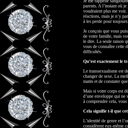
Je me rappelle sanglotan
parents. A l’instant où je 
voudraient plus me voir. 
réactions, mais je n’y pa
à les perde pour toujours
Je conçois que vous puis
de votre famille, mais v
le dire. La seule raison q
vous de connaître cette 
difficultés.
Qu’est exactement le t
Le transsexualisme est dé
changer de sexe. La meil
matin et de constater que
Mais si votre corps est d
d’une enveloppe qui ne v
à comprendre cela, vous
Cela signifie t-il que c
L’identité de genre et l’
considèrent eux-même com