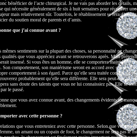
onc bénéficier de l’acte chirurgical. Je ne vais pas aborder les détails, m
e qui nécessite généralement de six à huit semaines pour récupérer une 
jeur mais relativement sûr. Toutefois, le rétablissement se fera d’autan
icier du soutien moral de parents et d’amis.
rsonne que j’ai connue avant ?
es mêmes sentiments sur la plupart des choses, sa personnalité ne change
 qualités que vous appréciez avant se retrouverons après. Mais prétendr
erait insensé. Si vous êtes un homme, elle se comportera maintenant 
. Son comportement, son maniérisme seront en accord avec son sexe et
opre comportement à son égard. Parce qu’elle sera traitée comme un m
ouverez probablement qu’elle sera différente. Elle sera peut-être plus e
ppera sans doute des talents que vous ne lui connaissiez pas. Elle se mon
par le passé.
rsonne que vous avez connue avant, des changements évidents ne manqu
ablement.
mporter avec cette personne ?
elations que vous entreteniez avec cette personne. Selon que vous soye
femme, un amant ou un copain de foot, le changement ne sera pas le m