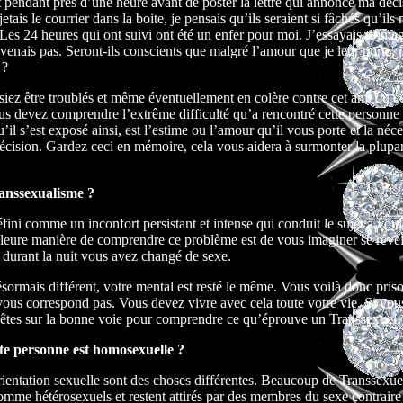
t pendant près d’une heure avant de poster la lettre qui annonce ma déc
jetais le courrier dans la boite, je pensais qu’ils seraient si fâchés qu’ils 
Les 24 heures qui ont suivi ont été un enfer pour moi. J’essayais d’imag
rvenais pas. Seront-ils conscients que malgré l’amour que je leur porte, j
 ?
siez être troublés et même éventuellement en colère contre cet ami ou
ous devez comprendre l’extrême difficulté qu’a rencontré cette personne
u’il s’est exposé ainsi, est l’estime ou l’amour qu’il vous porte et la néc
décision. Gardez ceci en mémoire, cela vous aidera à surmonter la plupar
ranssexualisme ?
fini comme un inconfort persistant et intense qui conduit le sujet à voul
leure manière de comprendre ce problème est de vous imaginer se réveil
 durant la nuit vous avez changé de sexe.
ésormais différent, votre mental est resté le même. Vous voilà donc pris
ous correspond pas. Vous devez vivre avec cela toute votre vie. Si vo
 êtes sur la bonne voie pour comprendre ce qu’éprouve un Transsexuel.
ette personne est homosexuelle ?
orientation sexuelle sont des choses différentes. Beaucoup de Transsexue
me hétérosexuels et restent attirés par des membres du sexe contraire 