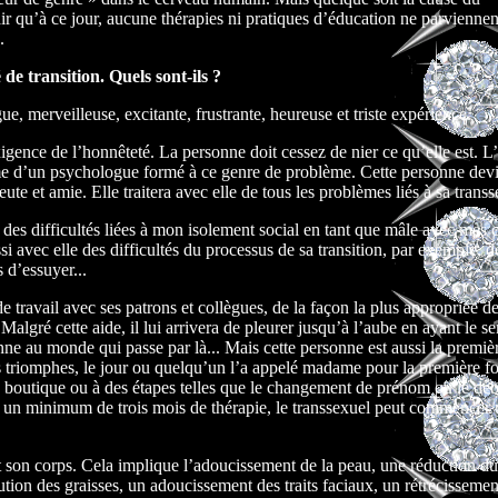
lair qu’à ce jour, aucune thérapies ni pratiques d’éducation ne parviennen
.
de transition. Quels sont-ils ?
ue, merveilleuse, excitante, frustrante, heureuse et triste expérience.
gence de l’honnêteté. La personne doit cessez de nier ce qu’elle est. L’
me d’un psychologue formé à ce genre de problème. Cette personne dev
ute et amie. Elle traitera avec elle de tous les problèmes liés à sa transs
 des difficultés liées à mon isolement social en tant que mâle avec mes
ssi avec elle des difficultés du processus de sa transition, par exemple, d
 d’essuyer...
e travail avec ses patrons et collègues, de la façon la plus appropriée de
 Malgré cette aide, il lui arrivera de pleurer jusqu’à l’aube en ayant le s
onne au monde qui passe par là... Mais cette personne est aussi la premiè
s triomphes, le jour ou quelqu’un l’a appelé madame pour la première fo
 boutique ou à des étapes telles que le changement de prénom ou le dé
 un minimum de trois mois de thérapie, le transsexuel peut commencer
 son corps. Cela implique l’adoucissement de la peau, une réduction d
ution des graisses, un adoucissement des traits faciaux, un rétrécissemen