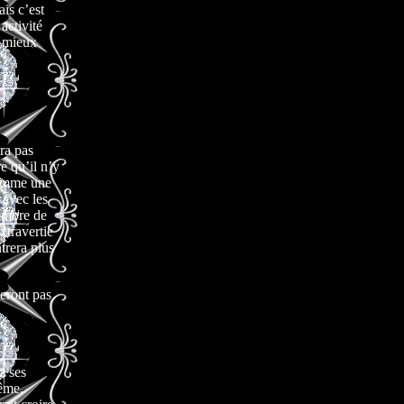
ais c’est
activité
t mieux
ra pas
e qu’il n’y
comme une
 avec les
embre de
xtravertie
trera plus
eront pas
z ses
ême.