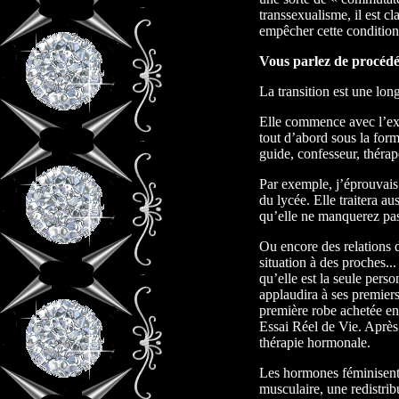
transsexualisme, il est c
empêcher cette condition
Vous parlez de procédé 
La transition est une long
Elle commence avec l’exi
tout d’abord sous la for
guide, confesseur, thérape
Par exemple, j’éprouvais
du lycée. Elle traitera au
qu’elle ne manquerez pas
Ou encore des relations d
situation à des proches...
qu’elle est la seule pers
applaudira à ses premier
première robe achetée en
Essai Réel de Vie. Après
thérapie hormonale.
Les hormones féminisent
musculaire, une redistrib