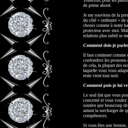
Toutefois, pour les paren
de prime abord.
Je me souviens de la pre
du côté « ordinaire » de 
choses comme à notre ha
protecteur avec moi. Mai
relations plus subtil se m
Comment dois-je parler
Il faut continuer comme 
confondrez les pronoms et
de cela, la plupart des n
laquelle vous vous adapte
reste vient tout seul.
Comment puis-je lui ve
Le seul fait que vous po
concerné et vous voulez p
soutien que beaucoup de t
autant la surcharger de 
compétences.
Si vous êtes une femme, v