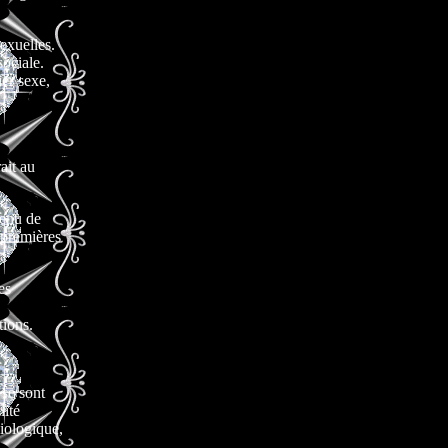
exuelles.
ociale.
ier sexe,
ait au
tenu de
s premières
es
tions.
?
 se sont
lité
biologique,