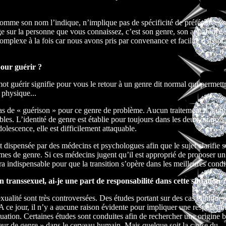
omme son nom l’indique, n’implique pas de spécificité de préférences s
e sur la personne que vous connaissez, c’est son genre, son apparence s
 complexe à la fois car nous avons pris par convenance et facilité d’assoc
pour guérir ?
ot guérir signifie pour vous le retour à un genre dit normal qui permettr
 physique...
 pas de « guérison » pour ce genre de problème. Aucun traitement n’a ob
ables. L’identité de genre est établie pour toujours dans les deux ou troi
olescence, elle est difficilement attaquable.
 dispensée par des médecins et psychologues afin que le sujet clarifie s
èmes de genre. Si ces médecins jugent qu’il est approprié de proposer un
a indispensable pour que la transition s’opère dans les meilleures condi
 transsexuel, ai-je une part de responsabilité dans cette situation 
exualité sont très controversées. Des études portant sur des cas cliniques
 A ce jour, il n’y a aucune raison évidente pour impliquer une responsabi
uation. Certaines études sont conduites afin de rechercher une origine 
ur de genre » dans le cerveau humain. Mais quelque soit la cause du