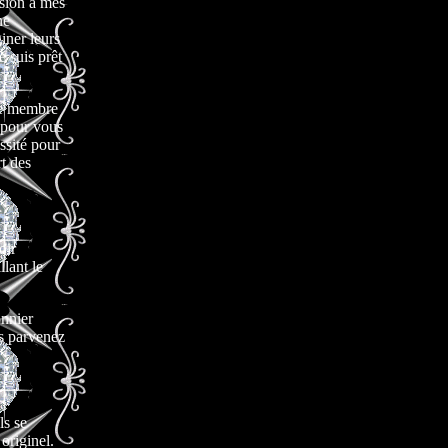
ision à mes
ne
iner leurs
e suis prêt
 ce membre
 pour vous
essité pour
t des
oir
lant le
onnier
us parvenez
ls se
originel.