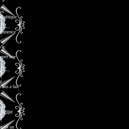
es
génétique
commence
Vie.
mener une
ie
vous a fait
, la
facilité
e est un