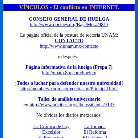
VÍNCULOS - El conflicto en INTERNET.
CONSEJO GENERAL DE HUELGA
http://www.oocities.org/Baja/Mesa/9813
La página oficial de la postura de rectoria UNAM:
CONTACTO
http://www.unam.mx/contacto
y después...
Página informativa de la huelga (Prepa 7)
http://unam.8m.com/huelga/
¡Todos a luchar para defender nuestra universidad!
http://members.xoom.com/cuotasno/Principal.html
Taller de análisis universitario
en
http://www.oocities.org/athens/atlantis/5133
No olvides los diarios mexicanos:
La Crónica de hoy
La Jornada
Excelsior
El Reforma
El Financiero
El Universal