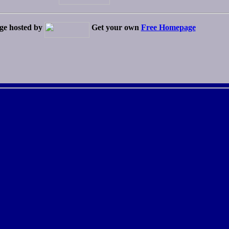
ge hosted by
Get your own
Free Homepage