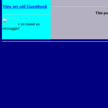
View my old Guestbook
This pa
e mi mandi un
messaggio!