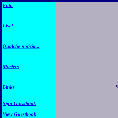
Foto
Live!
Qualche notizia...
Masters
q
Links
Sign Guestbook
View Guestbook