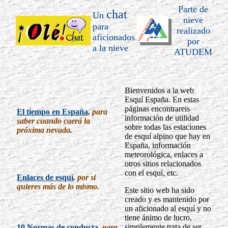
Parte de
chat
Un
nieve
para
realizado
aficionados
por
a la nieve
ATUDEM
Bienvenidos a la web
Esquí España. En estas
páginas encontrareis
El tiempo en España
, para
información de utilidad
saber cuando caerá la
sobre todas las estaciones
próxima nevada.
de esquí alpino que hay en
España, información
meteorológica, enlaces a
otros sitios relacionados
con el esquí, etc.
Enlaces de esquí
, por si
quieres más de lo mismo.
Este sitio web ha sido
creado y es mantenido por
un aficionado al esquí y no
tiene ánimo de lucro,
simplemente trata de ser
10 Normas de conducta
, para