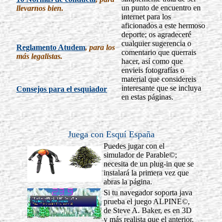
un punto de encuentro en
llevarnos bien.
internet para los
aficionados a este hermoso
deporte; os agradeceré
cualquier sugerencia o
Reglamento Atudem
, para los
comentario que querrais
más legalistas.
hacer, así como que
envieis fotografías o
material que considereis
interesante que se incluya
Consejos para el esquiador
en estas páginas.
Juega con Esquí España
Puedes jugar con el
simulador de Parable©;
necesita de un plug-in que se
instalará la primera vez que
abras la página.
Si tu navegador soporta java
prueba el juego ALPINE©,
de Steve A. Baker, es en 3D
y más realista que el anterior.