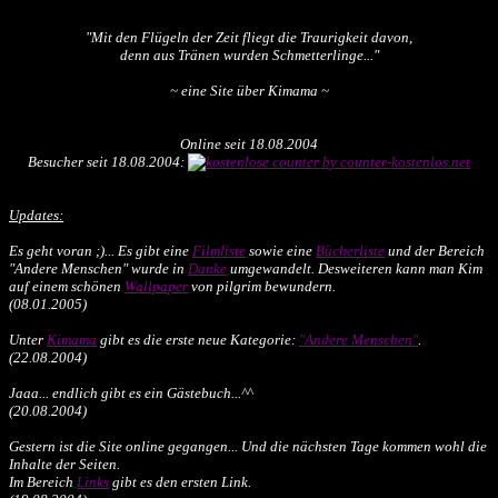
"Mit den Flügeln der Zeit fliegt die Traurigkeit davon,
denn aus Tränen wurden Schmetterlinge..."
~ eine Site über Kimama ~
Online seit 18.08.2004
Besucher seit 18.08.2004:
Updates:
Es geht voran ;)... Es gibt eine
Filmliste
sowie eine
Bücherliste
und der Bereich
"Andere Menschen" wurde in
Danke
umgewandelt. Desweiteren kann man Kim
auf einem schönen
Wallpaper
von pilgrim bewundern.
(08.01.2005)
Unter
Kimama
gibt es die erste neue Kategorie:
"Andere Menschen"
.
(22.08.2004)
Jaaa... endlich gibt es ein Gästebuch...^^
(20.08.2004)
Gestern ist die Site online gegangen... Und die nächsten Tage kommen wohl die
Inhalte der Seiten.
Im Bereich
Links
gibt es den ersten Link.