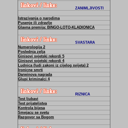
ZANIMLJIVOSTI
Istrazivanja o narodima
Pusenje ili zdravlje
Glavna premija: BINGO-LOTO-KLADIONICA
SVASTARA
Numerologija 2
Poslednja zelja
Ginisovi svjetski rekordi 5
Ginisovi svjetski rekordi 4
Ludnica (ludi zakoni iz cijelog svijeta) 2
Ironicne smrti
Darwinova nagrada
Glupi kriminalci 4
RIZNICA
Test ljubavi
Test prijateljstva
Kontrola bijesa
Smejacu se svetu
Razgovor sa Bogom