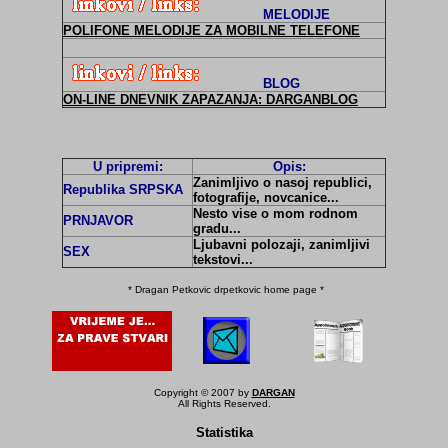
MELODIJE
POLIFONE MELODIJE ZA MOBILNE TELEFONE
BLOG
ON-LINE DNEVNIK ZAPAZANJA: DARGANBLOG
U pripremi:
Opis:
Zanimljivo o nasoj republici,
Republika SRPSKA
fotografije, novcanice...
Nesto vise o mom rodnom
PRNJAVOR
gradu...
Ljubavni polozaji, zanimljivi
SEX
tekstovi...
* Dragan Petkovic drpetkovic home page *
Copyright © 2007 by
DARGAN
All Rights Reserved.
Statistika