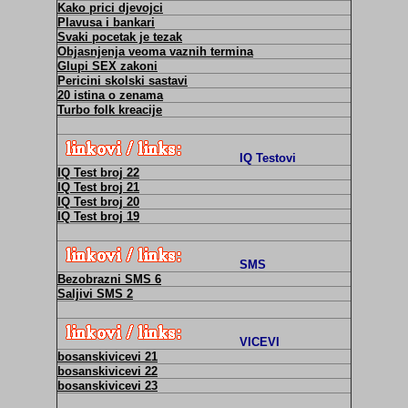
Kako prici djevojci
Plavusa i bankari
Svaki pocetak je tezak
Objasnjenja veoma vaznih termina
Glupi SEX zakoni
Pericini skolski sastavi
20 istina o zenama
Turbo folk kreacije
IQ Testovi
IQ Test broj 22
IQ Test broj 21
IQ Test broj 20
IQ Test broj 19
SMS
Bezobrazni SMS 6
Saljivi SMS 2
VICEVI
bosanskivicevi 21
bosanskivicevi 22
bosanskivicevi 23