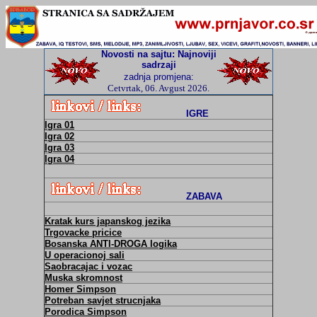
Novosti na sajtu: N
ajnoviji
sadrzaji
zadnja promjena:
Cetvrtak, 06. Avgust 2026.
IGRE
Igra 01
Igra 02
Igra 03
Igra 04
ZABAVA
Kratak kurs japanskog jezika
Trgovacke pricice
Bosanska ANTI-DROGA logika
U operacionoj sali
Saobracajac i vozac
Muska skromnost
Homer Simpson
Potreban savjet strucnjaka
Porodica Simpson