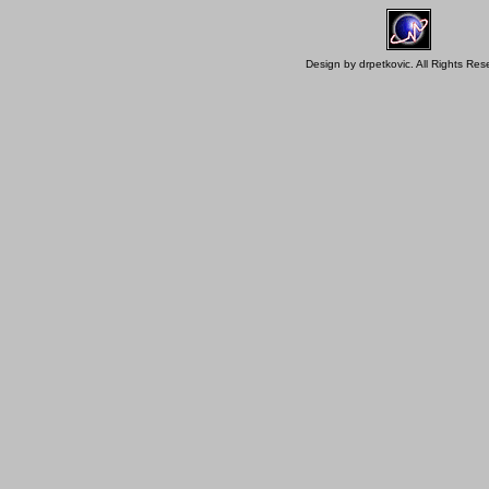
Design by drpetkovic.
All Rights Res